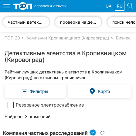
UA
RU
справка и
отзывы
Toggle
navigation
частный детектив
проверка на детекторе лжи
поиск чело
Избранные
компании
ТОП 20
Компании Кропивницкого (Кировоград)
Бизнес у
Детективные агентства в Кропивницком
(Кировоград)
Популярные
Рейтинг лучших детективных агентств в Кропивницком
рубрики:
(Кировоград) по отзывам кропивничан
Стоматологии
Фильтры
Карта
Частные
Резервное электроснабжение
клиники
Найдено
3
компаний
Ветеринарные
клиники
Компания частных расследований