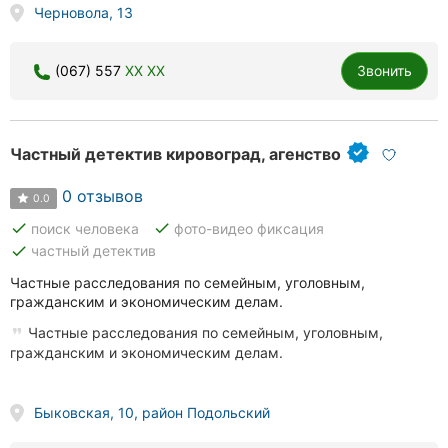
Черновола, 13
Херсон
Полтава
(067) 557
XX XX
Звонить
Чернигов
Черкассы
Частный детектив кировоград, агенство
Черновцы
0 отзывов
0.0
done
done
поиск человека
фото-видео фиксация
Сумы
done
частный детектив
Ивано-
Частные расследования по семейным, уголовным,
Франковск
гражданским и экономическим делам.
Частные расследования по семейным, уголовным,
Луцк
гражданским и экономическим делам.
Ужгород
Быковская, 10, район Подольский