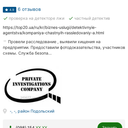
Автошколы
6 отзывов
4.9
Рестораны
done
done
проверка на детекторе лжи
частный детектив
Все
https://top20.ua/ru/kr/biznes-uslugi/detektivnyie-
рубрики
agentstva/kompaniya-chastnyih-rassledovaniy-a.html
Провели расследование , выявили хищения на
предприятии. Предоставили фотодоказательства, участников
схемы. Служба безопа...
Все
города:
Кропивницкий
Винница
Житомир
-, -, район Подольский
Тернополь
(098) 154
XX XX
Звонить