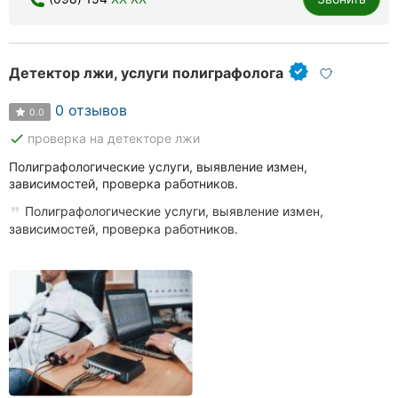
Хмельницкий
Ровно
Детектор лжи, услуги полиграфолога
Одесса
0 отзывов
0.0
Киев
done
проверка на детекторе лжи
Полиграфологические услуги, выявление измен,
Харьков
зависимостей, проверка работников.
Запорожье
Полиграфологические услуги, выявление измен,
зависимостей, проверка работников.
Днепр
Львов
Кривой
Рог
Николаев