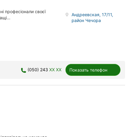
ні професіонали своєї
Андреевская, 17/11,
щі...
район Чечора
(050) 243
XX XX
Показать телефон