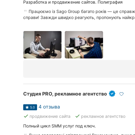
Харьков
Разработка и продвижение сайтов. Полиграфия
Працюємо із Sago Group багато років — це справж
Запорожье
справи! Завжди швидко реагують, пропонують найкра
Днепр
Львов
Кривой Рог
Николаев
Херсон
Полтава
Студия PRO, рекламное агентство
Чернигов
4 отзыва
5.0
done
done
продвижение сайта
рекламное агентство
Черкассы
Полный цикл SMM услуг под ключ.
Черновцы