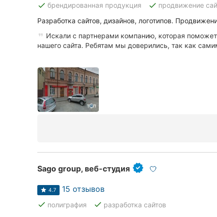
done
done
брендированная продукция
продвижение сай
Разработка сайтов, дизайнов, логотипов. Продвижен
Все города:
Искали с партнерами компанию, которая поможет
нашего сайта. Ребятам мы доверились, так как самим
Кропивницкий
Винница
Житомир
Тернополь
Хмельницкий
Ровно
Sago group, веб-студия
Одесса
15 отзывов
4.7
Киев
done
done
полиграфия
разработка сайтов