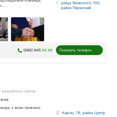
ідповідальна команда,
улица Яновского, 100,
...
район Пермский
(066) 945
XX XX
Показать телефон
e
разработка сайтов
ежом.
манда, з якою приємно
Карпы, 76, район Центр