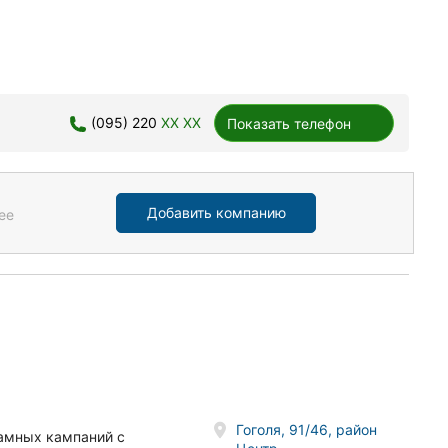
(095) 220
XX XX
Показать телефон
Добавить компанию
ее
Гоголя, 91/46, район
ламных кампаний с