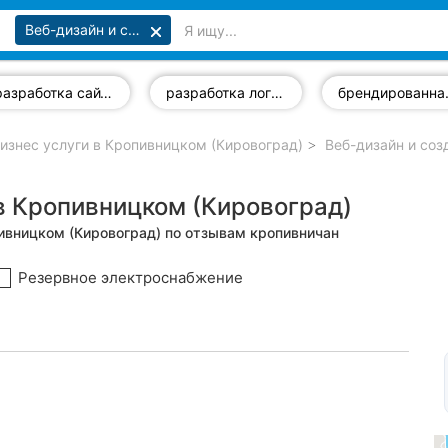
Веб-дизайн и создание сайтов
разработка сайтов
разработка логотипов
бренди
изнес услуги в Кропивницком (Кировоград)
Веб-дизайн и соз
 в Кропивницком (Кировоград)
пивницком (Кировоград) по отзывам кропивничан
Резервное электроснабжение