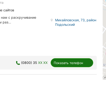
та
ие сайтов
 нам с раскручивание
Михайловская, 73, район
 раз...
Подольский
(0800) 35
XX XX
Показать телефон