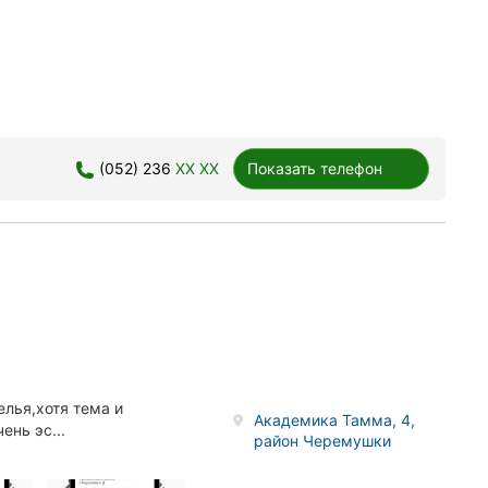
(052) 236
XX XX
Показать телефон
елья,хотя тема и
Академика Тамма, 4,
нь эс...
район Черемушки