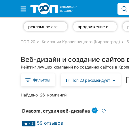
справка и
отзывы
Избранные компании
рекламное агентство
продвижение сайта
ТОП 20
Компании Кропивницкого (Кировоград)
Б
Популярные рубрики:
Веб-дизайн и создание сайтов
Стоматологии
Рейтинг лучших компаний по созданию сайтов в Кро
Частные клиники
Фильтры
Топ 20 рекомендует
Ветеринарные клиники
Найдено
26
компаний
Автошколы
Рестораны
Dvacom, студия веб-дизайна
Все рубрики
59 отзывов
4.5