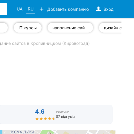
UA
RU
Добавить компанию
Вход
рованная продукция
IT курсы
наполнение сайтов
дизайн сайта
дание сайтов в Кропивницком (Кировоград)
4.6
Рейтинг
87 відгуків
★★★★★
★★★★★