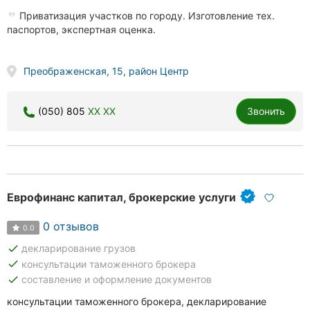
Приватизация участков по городу. Изготовление тех.
паспортов, экспертная оценка.
Преображенская, 15, район Центр
(050) 805
XX XX
Звонить
Еврофинанс капитал, брокерские услуги
0 отзывов
0.0
done
декларирование грузов
done
консультации таможенного брокера
done
составление и оформление документов
консультации таможенного брокера, декларирование