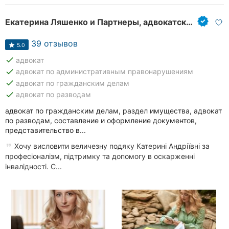
Екатерина Ляшенко и Партнеры, адвокатское бюро
39 отзывов
5.0
done
адвокат
done
адвокат по административным правонарушениям
done
адвокат по гражданским делам
done
адвокат по разводам
адвокат по гражданским делам, раздел имущества, адвокат
по разводам, составление и оформление документов,
представительство в...
Хочу висловити величезну подяку Катерині Андріївні за
професіоналізм, підтримку та допомогу в оскарженні
інвалідності. С...