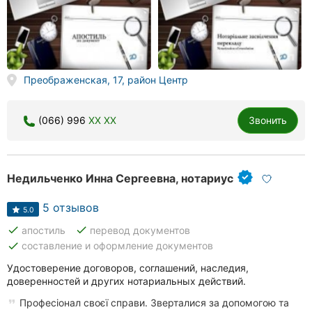
Преображенская, 17, район Центр
(066) 996
XX XX
Звонить
Недильченко Инна Сергеевна, нотариус
5 отзывов
5.0
done
done
апостиль
перевод документов
done
составление и оформление документов
Удостоверение договоров, соглашений, наследия,
доверенностей и других нотариальных действий.
Професіонал своєї справи. Зверталися за допомогою та