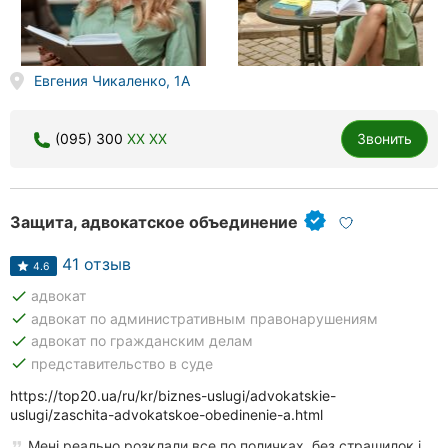
Евгения Чикаленко, 1А
(095) 300
XX XX
Звонить
Защита, адвокатское объединение
41 отзыв
4.6
done
адвокат
done
адвокат по административным правонарушениям
done
адвокат по гражданским делам
done
представительство в суде
https://top20.ua/ru/kr/biznes-uslugi/advokatskie-
uslugi/zaschita-advokatskoe-obedinenie-a.html
Мені реально розклали все по поличках, без страшилок і