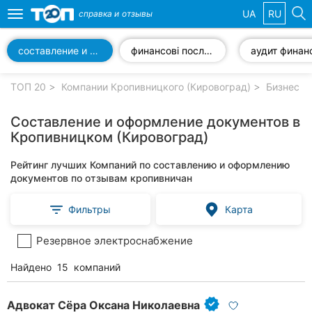
UA
RU
справка и
отзывы
Toggle
navigation
составление и оформление документов
финансові послуги
Избранные
компании
ТОП 20
Компании Кропивницкого (Кировоград)
Бизнес у
Составление и оформление документов в
Кропивницком (Кировоград)
Популярные
Рейтинг лучших Компаний по составлению и оформлению
рубрики:
документов по отзывам кропивничан
Стоматологии
Фильтры
Карта
Частные
Резервное электроснабжение
клиники
Найдено
15
компаний
Ветеринарные
клиники
Адвокат Сёра Оксана Николаевна