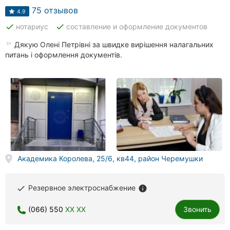
75 отзывов
4.9
done
done
нотариус
составление и оформление документов
Дякую Олені Петрівні за швидке вирішення налагальних
питань і оформлення документів.
Академика Королева, 25/6, кв44, район Черемушки
Резервное электроснабжение
done
info
(066) 550
XX XX
Звонить