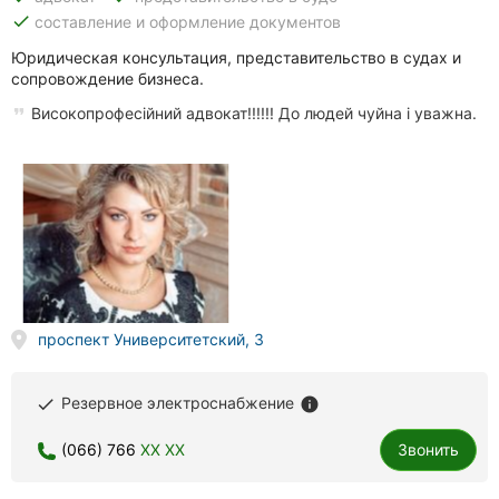
done
составление и оформление документов
Юридическая консультация, представительство в судах и
сопровождение бизнеса.
Високопрофесійний адвокат!!!!!! До людей чуйна і уважна.
проспект Университетский, 3
Резервное электроснабжение
done
info
(066) 766
XX XX
Звонить