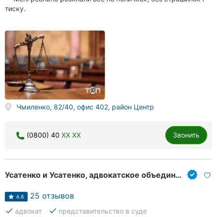
тиску.
Чмиленко, 82/40, офис 402, район Центр
(0800) 40
XX XX
Звонить
Усатенко и Усатенко, адвокатское объединение
25 отзывов
4.6
done
done
адвокат
представительство в суде