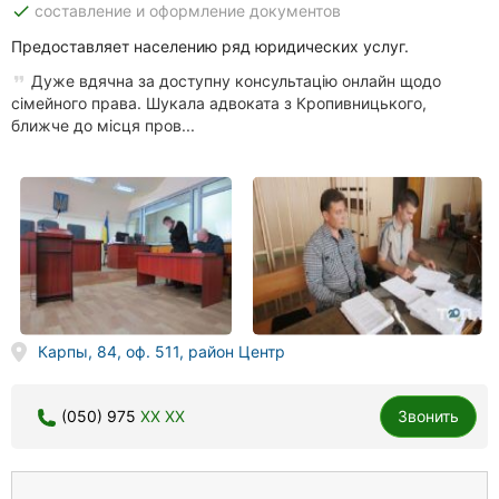
done
составление и оформление документов
Предоставляет населению ряд юридических услуг.
Дуже вдячна за доступну консультацію онлайн щодо
сімейного права. Шукала адвоката з Кропивницького,
ближче до місця пров...
Карпы, 84, оф. 511, район Центр
(050) 975
XX XX
Звонить