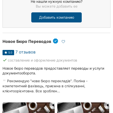
Не нашли нужную компанию?
Вы можете добавить ее
Добавить компанию
Новое Бюро Переводов
7 отзывов
5.0
done
составление и оформление документов
Новое бюро переводов предоставляет переводы и услуги
документооборота.
Рекомендую "нове бюро перекладів". Поліна -
компетентний фахівець, приємна в спілкуванні,
клієнтоорієнтовна. Все зроблен...