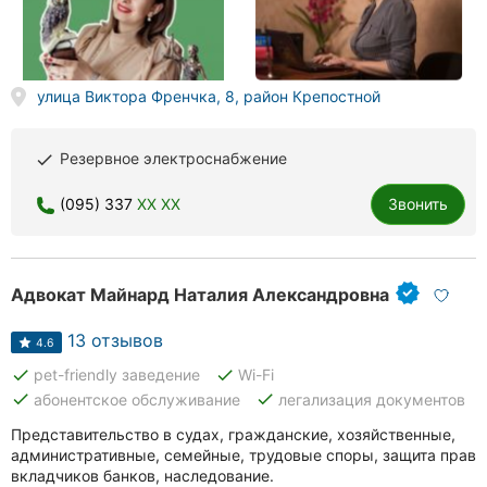
Хмельницкий
Ровно
улица Виктора Френчка, 8, район Крепостной
Одесса
Резервное электроснабжение
done
Киев
(095) 337
XX XX
Звонить
Харьков
Запорожье
Адвокат Майнард Наталия Александровна
Днепр
13 отзывов
4.6
Львов
done
done
pet-friendly заведение
Wi-Fi
Кривой
done
done
абонентское обслуживание
легализация документов
Рог
Представительство в судах, гражданские, хозяйственные,
административные, семейные, трудовые споры, защита прав
Николаев
вкладчиков банков, наследование.