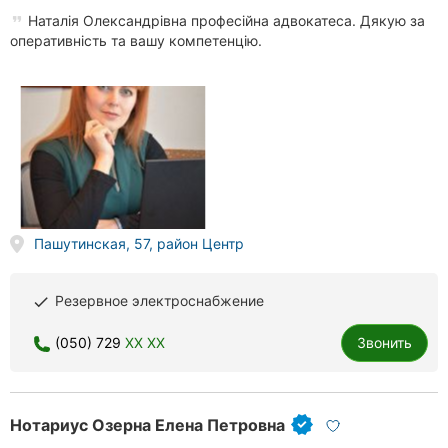
Наталія Олександрівна професійна адвокатеса. Дякую за
Херсон
оперативність та вашу компетенцію.
Полтава
Чернигов
Черкассы
Черновцы
Сумы
Пашутинская, 57, район Центр
Ивано-
Франковск
Резервное электроснабжение
done
Луцк
(050) 729
XX XX
Звонить
Ужгород
Нотариус Озерна Елена Петровна
Карпаты