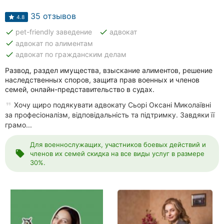
Автошколы
35 отзывов
4.8
Рестораны
done
done
pet-friendly заведение
адвокат
done
адвокат по алиментам
Все
done
адвокат по гражданским делам
рубрики
Развод, раздел имущества, взыскание алиментов, решение
наследственных споров, защита прав военных и членов
семей, онлайн-представительство в судах.
Хочу щиро подякувати адвокату Сьорі Оксані Миколаївні
за професіоналізм, відповідальність та підтримку. Завдяки її
Все
грамо...
города:
Для военнослужащих, участников боевых действий и
Кропивницкий
local_offer
членов их семей скидка на все виды услуг в размере
30%.
Винница
Житомир
Тернополь