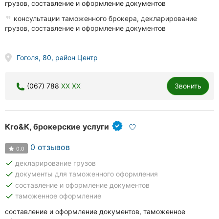
грузов, составление и оформление документов
консультации таможенного брокера, декларирование
грузов, составление и оформление документов
Гоголя, 80, район Центр
(067) 788
XX XX
Звонить
Кrо&К, брокерские услуги
0 отзывов
0.0
done
декларирование грузов
done
документы для таможенного оформления
done
составление и оформление документов
done
таможенное оформление
составление и оформление документов, таможенное