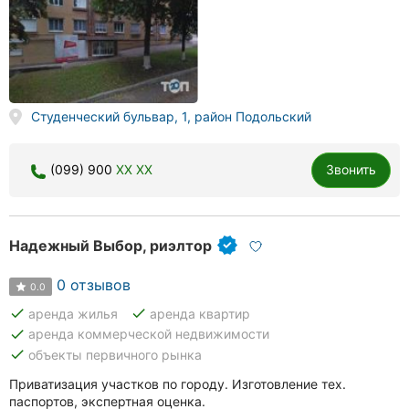
Студенческий бульвар, 1, район Подольский
(099) 900
XX XX
Звонить
Надежный Выбор, риэлтор
0 отзывов
0.0
done
done
аренда жилья
аренда квартир
done
аренда коммерческой недвижимости
done
объекты первичного рынка
Приватизация участков по городу. Изготовление тех.
паспортов, экспертная оценка.