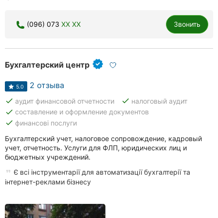
(096) 073
XX XX
Звонить
Бухгалтерский центр
2 отзыва
5.0
done
done
аудит финансовой отчетности
налоговый аудит
done
составление и оформление документов
done
финансові послуги
Бухгалтерский учет, налоговое сопровождение, кадровый
учет, отчетность. Услуги для ФЛП, юридических лиц и
бюджетных учреждений.
Є всі інструментарії для автоматизації бухгалтерії та
інтернет-реклами бізнесу