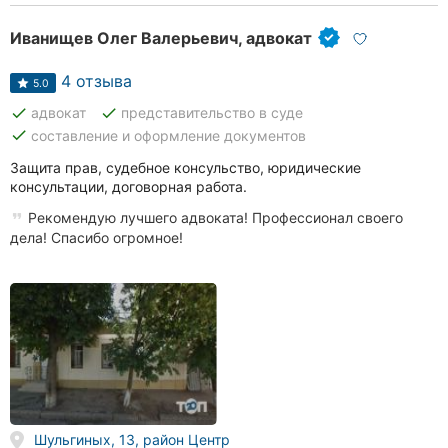
Иванищев Олег Валерьевич, адвокат
4 отзыва
5.0
done
done
адвокат
представительство в суде
done
составление и оформление документов
Защита прав, судебное консульство, юридические
консультации, договорная работа.
Рекомендую лучшего адвоката! Профессионал своего
дела! Спасибо огромное!
Шульгиных, 13, район Центр