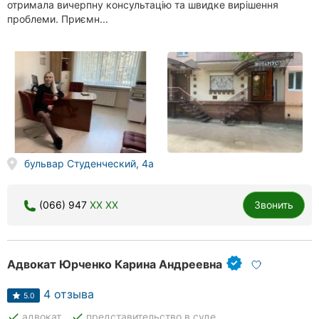
отримала вичерпну консультацію та швидке вирішення
проблеми. Приємн...
бульвар Студенческий, 4а
(066) 947
XX XX
Звонить
Адвокат Юрченко Карина Андреевна
4 отзыва
5.0
done
done
адвокат
представительство в суде