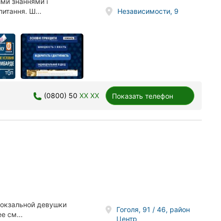
ми знаннями і
Независимости, 9
итання. Ш...
(0800) 50
XX XX
Показать телефон
вокзальной девушки
Гоголя, 91 / 46, район
е см...
Центр