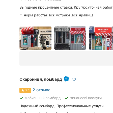
Харьков
Выгодные процентные ставки. Круглосуточная работ
Запорожье
норм работає всє устраює.всє нравица
Днепр
Львов
Кривой Рог
Николаев
Херсон
Полтава
Скарбниця, ломбард
Чернигов
2 отзыва
3.0
done
done
мобильный ломбард
финансові послуги
Черкассы
Надежный ломбард. Профессиональные услуги
Черновцы