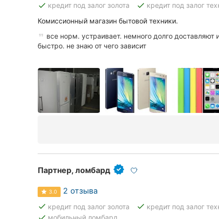
done
done
кредит под залог золота
кредит под залог тех
Комиссионный магазин бытовой техники.
Все города:
все норм. устраивает. немного долго доставляют и
быстро. не знаю от чего зависит
Кропивницкий
Винница
Житомир
Тернополь
Хмельницкий
Ровно
Партнер, ломбард
Одесса
2 отзыва
3.0
Киев
done
done
кредит под залог золота
кредит под залог тех
done
мобильный ломбард