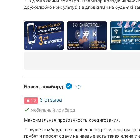
Дуже якісний ломбард. Оператор володіє належни
дружелюбно консультує з відповідями на будь-які зап
Сумы
Ивано-Франковск
Луцк
Ужгород
Благо, ломбард
3 отзыва
1.0
done
мобильный ломбард
Максимальная прозрачность кредитования.
хуже ломбарда нет особенно в кропивницком на 
грубят и просят сдачу на чаевые есть такая елена и е