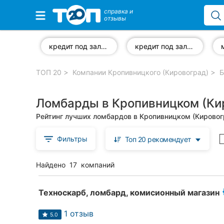
справка и
отзывы
Избранные компании
кредит под залог золота
кредит под залог техники
ТОП 20
Компании Кропивницкого (Кировоград)
Б
Популярные рубрики:
Ломбарды в Кропивницком (Ки
Стоматологии
Рейтинг лучших ломбардов в Кропивницком (Кировог
Частные клиники
Фильтры
Топ 20 рекомендует
Ветеринарные клиники
Найдено
17
компаний
Автошколы
Рестораны
Техноскарб, ломбард, комисионный магазин
Все рубрики
1 отзыв
5.0