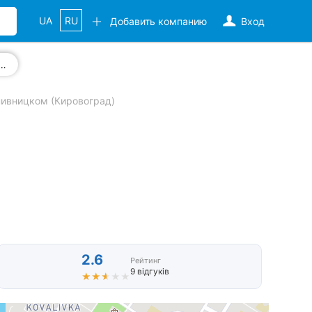
UA
RU
Добавить компанию
Вход
ювелирных украшений
ивницком (Кировоград)
2.6
Рейтинг
9 відгуків
★★★★★
★★★★★