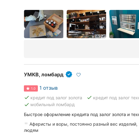
УМКВ, ломбард
1 отзыв
1.0
done
done
кредит под залог золота
кредит под залог тех
done
мобильный ломбард
Быстрое оформление кредита под залог золота и тех
Аферисты и воры, постоянно разный вес изделий,
людям