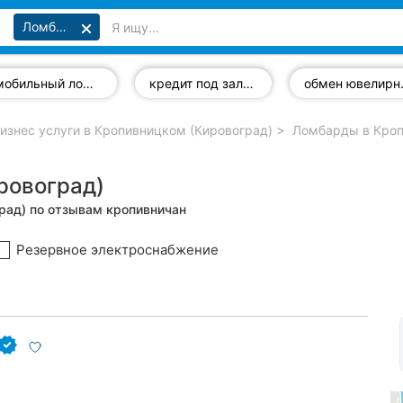
Ломбарды
мобильный ломбард
кредит под залог недвижимости
обмен 
изнес услуги в Кропивницком (Кировоград)
Ломбарды в Кроп
ровоград)
рад) по отзывам кропивничан
Резервное электроснабжение