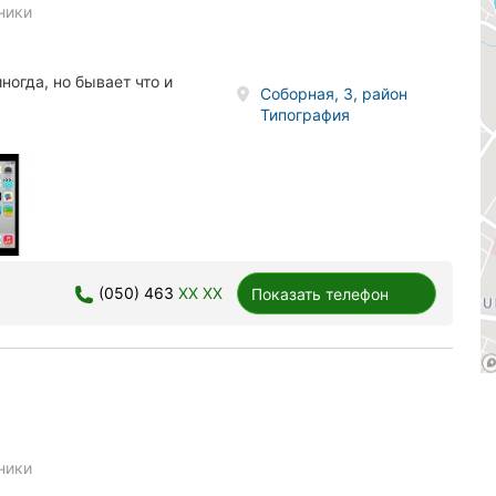
ники
ногда, но бывает что и
Соборная, 3, район
Типография
(050) 463
XX XX
Показать телефон
ники