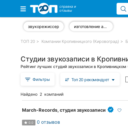
справка и
отзывы
Избранные компании
звукорежиссер
изготовление аудиороликов
ТОП 20
Компании Кропивницкого (Кировоград)
Б
Популярные рубрики:
Студии звукозаписи в Кропивн
Стоматологии
Рейтинг лучших студий звукозаписи в Кропивницком 
Частные клиники
Фильтры
Топ 20 рекомендует
Ветеринарные клиники
Найдено
2
компаний
Автошколы
Рестораны
March-Records, студия звукозаписи
Все рубрики
0 отзывов
0.0