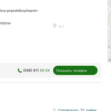
tstva-prazdnikov/march-
ntstva-
-, -
(098) 611
XX XX
Показать телефон
Садовского, 72, район