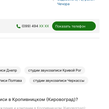
Чечора
(099) 494
XX XX
Показать телефон
писи Днепр
студии звукозаписи Кривой Рог
писи Полтава
студии звукозаписи Черкассы
иси в Кропивницком (Кировоград)?
еждения и компании в Кропивницком (Кировоград);