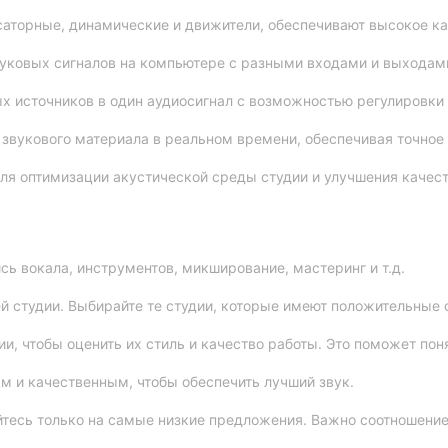
аторные, динамические и движители, обеспечивают высокое кач
звуковых сигналов на компьютере с разными входами и выходам
х источников в один аудиосигнал с возможностью регулировки 
звукового материала в реальном времени, обеспечивая точное 
ля оптимизации акустической среды студии и улучшения качест
сь вокала, инструментов, микширование, мастеринг и т.д.
й студии. Выбирайте те студии, которые имеют положительные 
, чтобы оценить их стиль и качество работы. Это поможет пон
 и качественным, чтобы обеспечить лучший звук.
йтесь только на самые низкие предложения. Важно соотношение