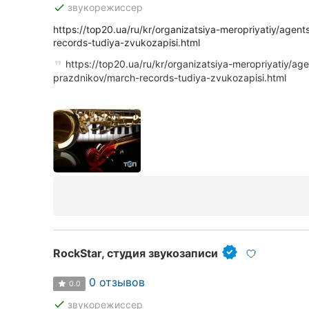
done
звукорежиссер
https://top20.ua/ru/kr/organizatsiya-meropriyatiy/agen
records-tudiya-zvukozapisi.html
Все города:
https://top20.ua/ru/kr/organizatsiya-meropriyatiy/age
Кропивницкий
prazdnikov/march-records-tudiya-zvukozapisi.html
Винница
Житомир
Тернополь
Хмельницкий
Ровно
RockStar, студия звукозаписи
Одесса
0 отзывов
Киев
0.0
done
звукорежиссер