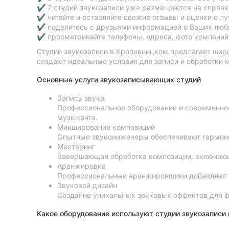
✔ 2 студий звукозаписи уже размещаются на справке
Сумы
✔ читайте и оставляйте свежие отзывы и оценки о л
✔ поделитесь с друзьями информацией о Ваших люб
Ивано-Франковск
✔ просматривайте телефоны, адреса, фото компаний,
Студии звукозаписи в Кропивницком предлагает широ
Луцк
создают идеальные условия для записи и обработки 
Основные услуги звукозаписывающих студий
Ужгород
Запись звука
Профессиональное оборудование и современно
музыканта.
Микширование композиций
Опытные звукоинженеры обеспечивают гармонич
Мастеринг
Завершающая обработка композиции, включающа
Аранжировка
Профессиональные аранжировщики добавляют н
Звуковой дизайн
Создание уникальных звуковых эффектов для ф
Какое оборудование используют студии звукозаписи