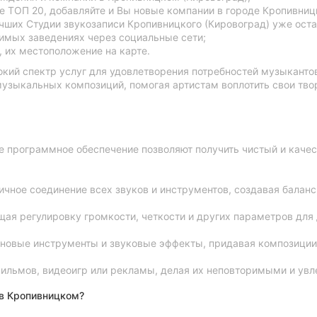
 ТОП 20, добавляйте и Вы новые компании в городе Кропивниц
учших Студии звукозаписи Кропивницкого (Кировоград) уже оста
имых заведениях через социальные сети;
 их местоположение на карте.
кий спектр услуг для удовлетворения потребностей музыкантов
музыкальных композиций, помогая артистам воплотить свои тво
е программное обеспечение позволяют получить чистый и каче
ное соединение всех звуков и инструментов, создавая баланс
я регулировку громкости, четкости и других параметров для 
овые инструменты и звуковые эффекты, придавая композиции 
ильмов, видеоигр или рекламы, делая их неповторимыми и увл
 в Кропивницком?