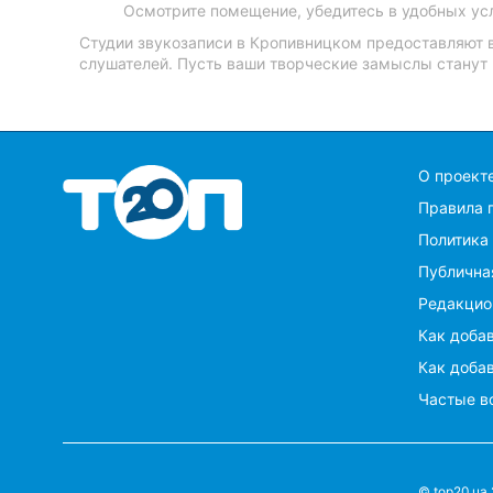
Осмотрите помещение, убедитесь в удобных усл
Студии звукозаписи в Кропивницком предоставляют 
слушателей. Пусть ваши творческие замыслы станут
O проект
Правила 
Политика
Публична
Редакцио
Как добав
Как добав
Частые в
© top20.ua