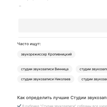
Харьков
Запорожье
Днепр
Львов
Кривой Рог
Часто ищут:
Николаев
звукорежиссер Кропивницкий
Херсон
студии звукозаписи Винница
студии звукоза
Полтава
студии звукозаписи Николаев
студии звукоза
Чернигов
Черкассы
Как определить лучшие Студии звукозап
Черновцы
✔ В рубрике "Студии звукозаписи" собраны все учр