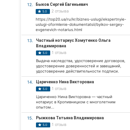
12.
Быков Сергей Евгеньевич
Сумы
2 отзыва
5.0
https://top20.ua/ru/kr/biznes-uslugi/ekspertnyie-
Ивано-Франковск
uslugi-oformlenie-dokumentatsii/byikov-sergey-
evgenevich-notarius.html
Луцк
13.
Частный нотариус Хомутенко Ольга
Ужгород
Владимировна
1 отзыв
5.0
Карпаты
Выдача наследства, удостоверение договоров,
удостоверение доверенностей и завещаний,
удостоверение действительности подписи.
14.
Цариченко Нина Викторовна
1 отзыв
5.0
Цариченко Нина Викторовна — частный
нотариус в Кропивницком с многолетним
опытом...
15.
Рыжкова Татьяна Владимировна
1 отзыв
5.0