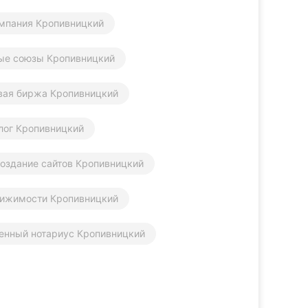
мпания Кропивницкий
ые союзы Кропивницкий
вая биржа Кропивницкий
алог Кропивницкий
оздание сайтов Кропивницкий
вижимости Кропивницкий
енный нотариус Кропивницкий