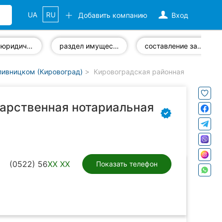
UA
RU
Добавить компанию
Вход
реестр юридических лиц
раздел имущества
составление завещания
пивницком (Кировоград)
Кировоградская районная государст
дарственная нотариальная
(0522) 56
XX XX
Показать телефон