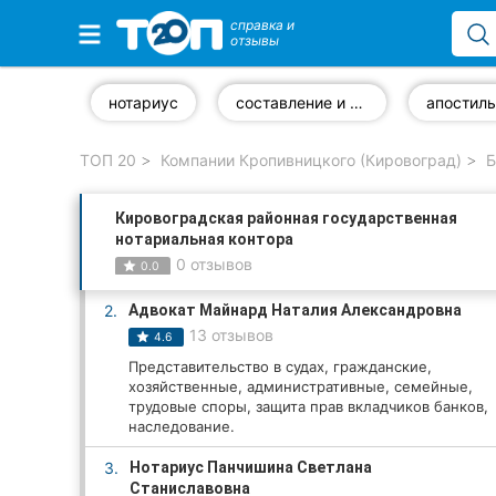
справка и
отзывы
Избранные компании
нотариус
составление и оформление документов
апостиль
ТОП 20
Компании Кропивницкого (Кировоград)
Б
Популярные рубрики:
Кировоградская районная государственная
Стоматологии
нотариальная контора
0 отзывов
0.0
Частные клиники
2.
Адвокат Майнард Наталия Александровна
Ветеринарные клиники
13 отзывов
4.6
Представительство в судах, гражданские,
Автошколы
хозяйственные, административные, семейные,
трудовые споры, защита прав вкладчиков банков,
Рестораны
наследование.
3.
Нотариус Панчишина Светлана
Все рубрики
Станиславовна