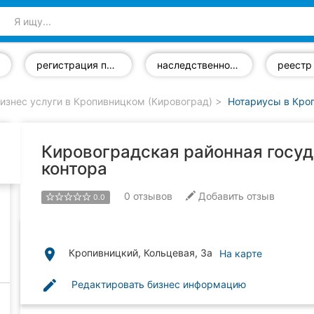
регистрация предприятий
наследственное право
изнес услуги в Кропивницком (Кировоград)
Нотариусы в Кро
Кировоградская районная госу
контора
0
отзывов
Добавить отзыв
0.0
place
Кропивницкий, Кольцевая, 3а
На карте
edit
Редактировать бизнес информацию