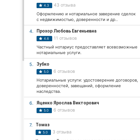
43 отзыва
4.3
Оформлению и нотариальное заверение сделок
с недвижимостью, доверенности и др..
Все города:
4.
Прохор Любовь Евгеньевна
Кропивницкий
11 отзывов
4.6
Винница
Частный нотариус предоставляет всевозможные
нотариальные услуги.
Житомир
5.
Зубко
6 отзывов
5.0
Тернополь
Нотариальные услуги: удостоверение договоров,
доверенностей, завещаний, оформление
Хмельницкий
наследства.
Ровно
6.
Яценко Ярослав Викторович
6 отзывов
5.0
Одесса
7.
Томаз
Киев
3 отзыва
5.0