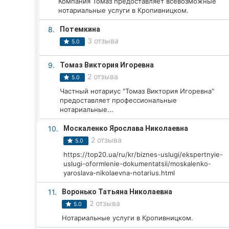
Компания Томаз предоставляет всевозможные
Харьков
нотариальные услуги в Кропивницком.
Запорожье
8.
Потемкина
3 отзыва
5.0
Днепр
9.
Томаз Виктория Игоревна
Львов
2 отзыва
5.0
Кривой Рог
Частный нотариус "Томаз Виктория Игоревна"
предоставляет профессиональные
нотариальные...
Николаев
10.
Москаленко Ярослава Николаевна
Херсон
2 отзыва
5.0
https://top20.ua/ru/kr/biznes-uslugi/ekspertnyie-
Полтава
uslugi-oformlenie-dokumentatsii/moskalenko-
yaroslava-nikolaevna-notarius.html
Чернигов
11.
Воронько Татьяна Николаевна
Черкассы
2 отзыва
5.0
Нотариальные услуги в Кропивницком.
Черновцы