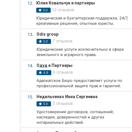
12.
Юлия Ковальчук и партнеры
Сумы
12 отзывов
5.0
Юридическая и бухгалтерская поддержка. 24/7,
Ивано-Франковск
креативные решения, опытные юристы.
Луцк
13.
Odis group
7 отзывов
5.0
Ужгород
Юридические услуги исключительно в сфере
земельного и аграрного права.
Карпаты
14.
Одуд и Партнеры
6 отзывов
4.9
Адвокатское Бюро предоставляет услуги по
профессиональной защите прав и гарантий.
15.
Недильченко Инна Сергеевна
5 отзывов
5.0
Удостоверение договоров, соглашений,
наследия, доверенностей и других
нотариальных действий.