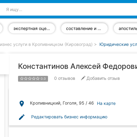
экспертная оценка недвижимости
составление и оформление документов
апостил
изнес услуги в Кропивницком (Кировоград)
Юридические усл
Константинов Алексей Федорови
0
отзывов
Добавить отзыв
0.0
place
Кропивницкий, Гоголя, 95 / 46
На карте
edit
Редактировать бизнес информацию