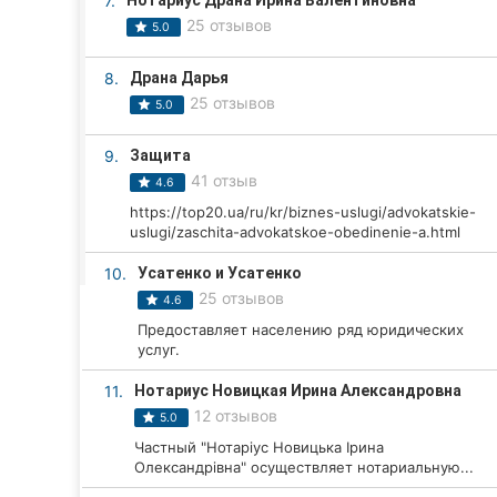
7.
Нотариус Драна Ирина Валентиновна
Харьков
25 отзывов
5.0
Запорожье
8.
Драна Дарья
Днепр
25 отзывов
5.0
Львов
9.
Защита
41 отзыв
4.6
Кривой Рог
https://top20.ua/ru/kr/biznes-uslugi/advokatskie-
uslugi/zaschita-advokatskoe-obedinenie-a.html
Николаев
10.
Усатенко и Усатенко
Херсон
25 отзывов
4.6
Предоставляет населению ряд юридических
Полтава
услуг.
Чернигов
11.
Нотариус Новицкая Ирина Александровна
12 отзывов
5.0
Черкассы
Частный "Нотаріус Новицька Ірина
Олександрівна" осуществляет нотариальную...
Черновцы