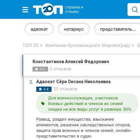
справка и
отзывы
Избранные компании
адвокат
нотариус
представительство в суде
ТОП 20
Компании Кропивницкого (Кировоград)
Б
Популярные рубрики:
Константинов Алексей Федорович
Стоматологии
0 отзывов
0.0
Частные клиники
2.
Адвокат Сёра Оксана Николаевна
35 отзывов
4.8
Ветеринарные клиники
Для военнослужащих, участников
боевых действий и членов их семей
local_offer
Автошколы
скидка на все виды услуг в размере 30%.
Рестораны
Развод, раздел имущества, взыскание
алиментов, решение наследственных споров,
защита прав военных и членов семей, онлайн-
Все рубрики
представительство в судах.