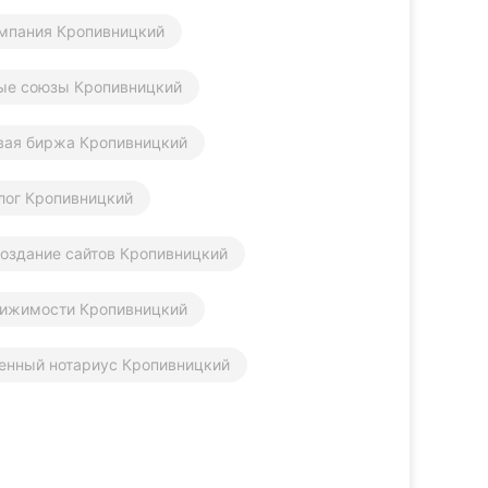
мпания Кропивницкий
ые союзы Кропивницкий
вая биржа Кропивницкий
алог Кропивницкий
оздание сайтов Кропивницкий
вижимости Кропивницкий
енный нотариус Кропивницкий