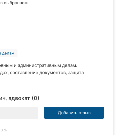
в выбранном
м делам
овным и административным делам.
удах, составление документов, защита
ч, адвокат (0)
Добавить отзыв
0 %