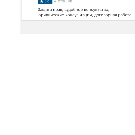
4 отзыва
5.0
Защита прав, судебное консульство,
юридические консультации, договорная работа.
Смотреть все компании
ТОП 20
Компании Кропивницкого (Кировоград)
Б
Юридические услуги в Кропив
Рейтинг лучших компаний по предоставлению юридич