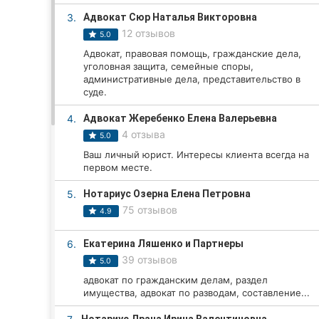
3.
Адвокат Сюр Наталья Викторовна
12 отзывов
5.0
Все города:
Адвокат, правовая помощь, гражданские дела,
уголовная защита, семейные споры,
Кропивницкий
административные дела, представительство в
суде.
Винница
4.
Адвокат Жеребенко Елена Валерьевна
4 отзыва
5.0
Житомир
Ваш личный юрист. Интересы клиента всегда на
первом месте.
Тернополь
5.
Нотариус Озерна Елена Петровна
Хмельницкий
75 отзывов
4.9
Ровно
6.
Екатерина Ляшенко и Партнеры
39 отзывов
Одесса
5.0
адвокат по гражданским делам, раздел
Киев
имущества, адвокат по разводам, составление...