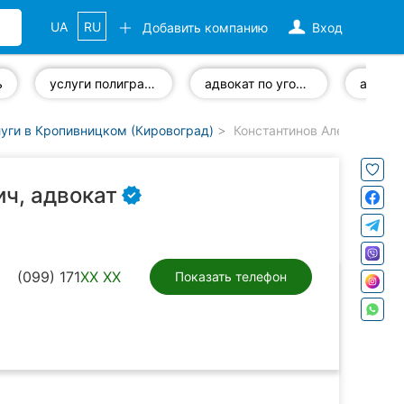
UA
RU
Добавить компанию
Вход
ь
услуги полиграфа
адвокат по уголовным делам
уги в Кропивницком (Кировоград)
Константинов Алексей Фед
ч, адвокат
(099) 171
XX XX
Показать телефон