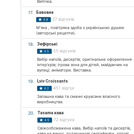
Випічка.
17.
Бавовна
27 відгуків
4.8
Мʼяка , повітряна здоба з українською душею
(авторські рецепти).
18.
Зефірські
55 відгуків
4.5
Вибір напоїв, десертів; оригінальне оформлення
інтер'єрів; ігрова зона для дітей, майданчик на
вулиці; аніматори. Виставка.
19.
Lviv Croissants
451 відгук
4.2
Запашна кава та смачні круасани власного
виробництва.
20.
Tasama кава
72 відгука
4.5
Свіжообсмажена кава, Вибір напоїв та десертів,
кава на винос, подарункові сертифікати, оптові