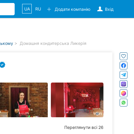
UA
RU
Додати компанію
Вхід
цькому
Домашня кондитерська Ликерія
Переглянути всі 26