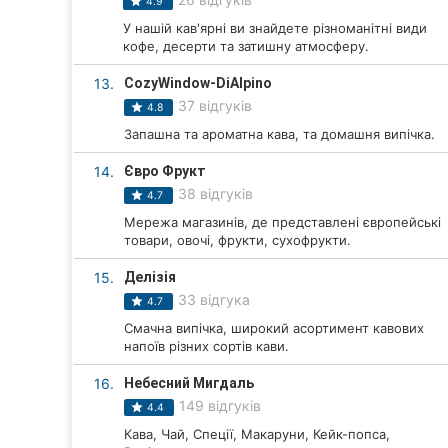
4.9
Суми
У нашій кав'ярні ви знайдете різноманітні види
кофе, десерти та затишну атмосферу.
Івано-Франківськ
13.
CozyWindow-DiAlpino
37 відгуків
4.8
Луцьк
Запашна та ароматна кава, та домашня випічка.
Ужгород
14.
Євро Фрукт
38 відгуків
4.7
Карпати
Мережа магазинів, де представлені європейські
товари, овочі, фрукти, сухофрукти.
15.
Делізія
33 відгука
4.7
Смачна випічка, широкий асортимент кавових
напоїв різних сортів кави.
16.
Небесний Мигдаль
149 відгуків
4.4
Кава, Чай, Спеції, Макаруни, Кейк-попса,