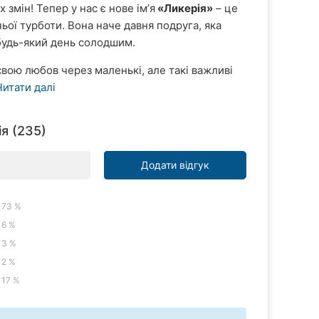
 змін! Тепер у нас є нове імʼя
«Ликерія»
– це
ьої турботи. Вона наче давня подруга, яка
 будь-який день солодшим.
вою любов через маленькі, але такі важливі
Читати далі
я (235)
Додати відгук
73 %
6 %
3 %
2 %
17 %