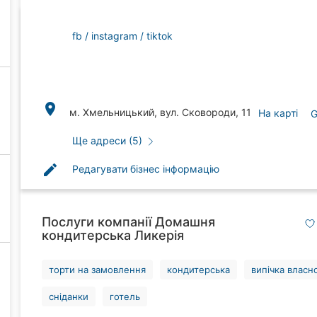
fb
instagram
tiktok
place
м. Хмельницький, вул. Сковороди, 11
На карті
G
Ще адреси (5)
edit
Редагувати бізнес інформацію
Послуги компанії Домашня
кондитерська Ликерія
торти на замовлення
кондитерська
випічка власн
сніданки
готель