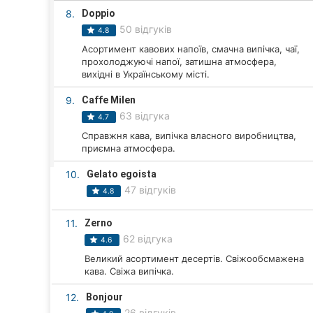
Харків
8.
Doppio
50 відгуків
4.8
Запоріжжя
Асортимент кавових напоїв, смачна випічка, чаї,
прохолоджуючі напої, затишна атмосфера,
Дніпро
вихідні в Українському місті.
Львів
9.
Caffe Milen
63 відгука
4.7
Кривий Ріг
Справжня кава, випічка власного виробництва,
приємна атмосфера.
Миколаїв
10.
Gelato egoista
Херсон
47 відгуків
4.8
Полтава
11.
Zerno
62 відгука
4.6
Чернігів
Великий асортимент десертів. Свіжообсмажена
кава. Свіжа випічка.
Черкаси
12.
Bonjour
Чернівці
26 відгуків