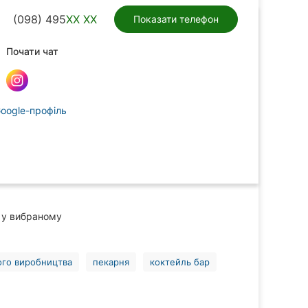
(098) 495
XX XX
Показати телефон
Почати чат
oogle-профіль
у вибраному
ого виробництва
пекарня
коктейль бар