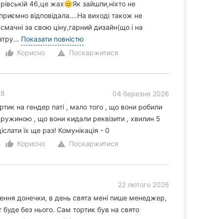
рівській 46,це жах😐Як зайшли,ніхто не
приємно відповідала….На виході також не
мачні за свою ціну,гарний дизайн(що і на
атру...
Показати повністю
Корисно
Поскаржитися
thumb_up_alt
warning
18
04 березня 2026
тик на гендер паті , мало того , що вони робили
 дружиною , що вони кидали реквізити , хвилин 5
іслати їх ще раз! Комунікація - 0
Корисно
Поскаржитися
thumb_up_alt
warning
22 лютого 2026
ення донечки, в день свята мені пише менеджер,
 буде без нього. Сам тортик був на свято