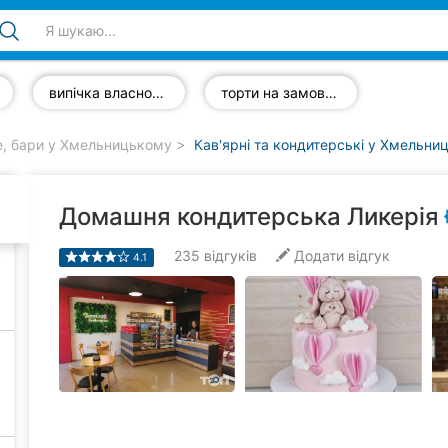
випічка власного виробництва
торти на замовлення
е, бари у Хмельницькому
Кав'ярні та кондитерські у Хмельни
Домашня кондитерська Ликерія
235
відгуків
Додати відгук
4.1