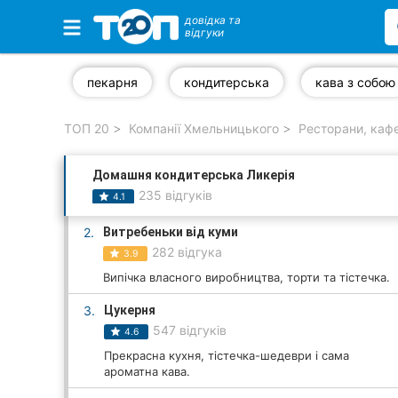
довідка та
відгуки
Обрані компанії
пекарня
кондитерська
кава з собою
ТОП 20
Компанії Хмельницького
Ресторани, каф
Популярні рубрики:
Домашня кондитерська Ликерія
Автошколи
235 відгуків
4.1
Приватні клініки
2.
Витребеньки від куми
282 відгука
3.9
Стоматології
Випічка власного виробництва, торти та тістечка.
Ветеринарні клініки
3.
Цукерня
547 відгуків
4.6
Ресторани
Прекрасна кухня, тістечка-шедеври і сама
ароматна кава.
Всі рубрики