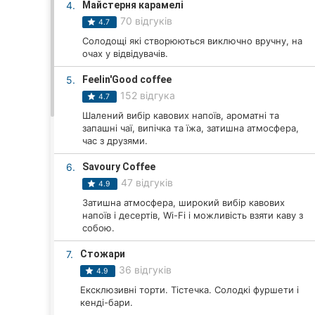
4.
Майстерня карамелі
70 відгуків
4.7
Солодощі які створюються виключно вручну, на
Всі міста:
очах у відвідувачів.
Хмельницький
5.
Feelin'Good coffee
152 відгука
4.7
Вінниця
Шалений вибір кавових напоїв, ароматні та
запашні чаї, випічка та їжа, затишна атмосфера,
Житомир
час з друзями.
Тернопіль
6.
Savoury Coffee
47 відгуків
4.9
Рівне
Затишна атмосфера, широкий вибір кавових
напоїв і десертів, Wi-Fi і можливість взяти каву з
Одеса
собою.
7.
Стожари
Кропивницький
36 відгуків
4.9
Київ
Ексклюзивні торти. Тістечка. Солодкі фуршети і
кенді-бари.