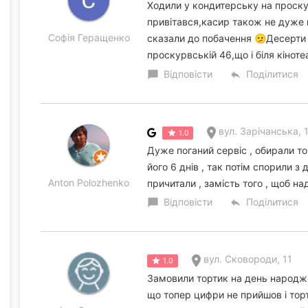
Ходили у кондитерську на проску
привітався,касир також не дуже 
Софія Геращенко
сказали до побачення 🫤Десерти с
проскурвській 46,що і біля кіноте
Відповісти
Поділитися
chat_bubble
reply
вул. Зарічанська, 
1.0
Дуже поганий сервіс , обирали тор
його 6 днів , так потім спорили з
Anton Polozhenko
причитали , замість того , щоб над
Відповісти
Поділитися
chat_bubble
reply
вул. Сковороди, 11
1.0
Замовили тортик на день народж
що топер цифри не прийшов і торт