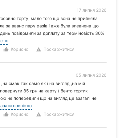
17 липня 2026
совно торту, мало того що вона не прийняла
ала за аванс пару разів і вже була впевнена що
 день повідомили за доплату за терміновість 30%
істю
Корисно
Поскаржитися
thumb_up_alt
warning
05 липня 2026
 ,на смак так само як і на вигляд ,на мій
повернути 85 грн на карту ( бенто тортик
ою не попередили що на вигляд це взагалі не
азати повністю
Корисно
Поскаржитися
thumb_up_alt
warning