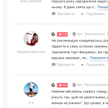
Аня Смаглюк
першого року народження нашої д
ньому. В день свята ще п...
Показ
Відповісти
Поділитися
chat_bubble
reply
вул. Зарічанська, 
1.0
Не рекомендую кондитерську для 
підвести в саму останню хвилину і
Марина Мельник
Замовляла торт Феєрверк, він га
вершки хвилями , як...
Показати 
Відповісти
Поділитися
chat_bubble
reply
вул. Проскурівська, 42 (бі
1.0
Найнижчий рівень сервісу серед 
ріжуть так, щоб не шматочками, а
V V
менше не ріжемо". Що цікаво, в 