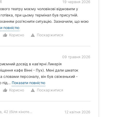
46
19 червня 2026
кового театру моєму чоловікові відмовили у
готівка, при цьому термінал був присутній.
ханням роз'яснити ситуацію. Зазначили, що мою
и повністю
Корисно
Поскаржитися
thumb_up_alt
warning
09 травня 2026
риємний досвід в кав'ярні Ликерія
іщення кафе Вінні - Пух). Мені дали шматок
За словами персоналу, він був свіженький -
 під...
Показати повністю
Корисно
Поскаржитися
thumb_up_alt
warning
ля кінотеатру Шевченка)
12 квітня 2026