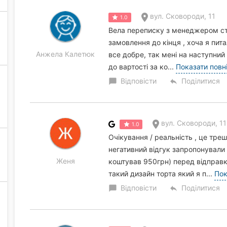
вул. Сковороди, 11
1.0
Вела переписку з менеджером сто
замовлення до кінця , хоча я пит
Анжела Калетюк
все добре, так мені на наступний
до вартості за ко...
Показати повн
Відповісти
Поділитися
chat_bubble
reply
вул. Сковороди, 11
1.0
Очікування / реальність , це треш
негативний відгук запропонували 
Женя
коштував 950грн) перед відправк
такий дизайн торта який я п...
Пок
Відповісти
Поділитися
chat_bubble
reply