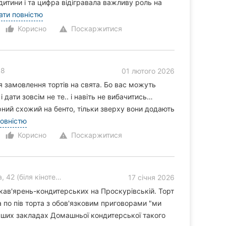
итини і та цифра відігравала важливу роль на
ати повністю
Корисно
Поскаржитися
thumb_up_alt
warning
18
01 лютого 2026
замовлення тортів на свята. Бо вас можуть
 дати зовсім не те.. і навіть не вибачитись…
рний схожий на бенто, тільки зверху вони додають
повністю
Корисно
Поскаржитися
thumb_up_alt
warning
ля кінотеатру Шевченка)
17 січня 2026
кав'ярень-кондитерських на Проскурівській. Торт
 по пів торта з обов'язковим приговорами "ми
інших закладах Домашньої кондитерської такого