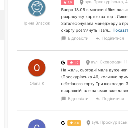
вул. Проскурівська, 
1.0
Вчора 18.06 в магазині біля ляль
розрахунку картою за торт. Лише 
Ірина Власюк
Зателефонувала менеджеру з про
скаргу розглянуть і зв'я...
Показат
Відповісти
Поділитися
chat_bubble
reply
вул. Сковороди, 11
1.0
На жаль, сьогодні мала дуже неп
(Проскурівська 46, колишнє прим
Olena K
неїстівного торту Три шоколади. 
вчорашній, але на смак вже давно
Відповісти
Поділитися
chat_bubble
reply
вул. Проскурівська, 42 (бі
3.0