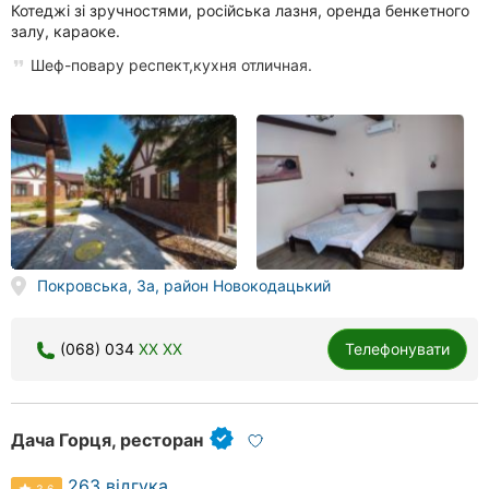
Котеджі зі зручностями, російська лазня, оренда бенкетного
залу, караоке.
Шеф-повару респект,кухня отличная.
Покровська, 3а, район Новокодацький
(068) 034
XX XX
Телефонувати
Дача Горця, ресторан
263 відгука
3.6