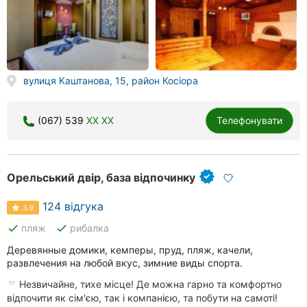
вулиця Каштанова, 15, район Косіора
(067) 539
XX XX
Телефонувати
Орельський двір, база відпочинку
124 відгука
3.9
done
done
пляж
рибалка
Деревянные домики, кемперы, пруд, пляж, качели,
развлечения на любой вкус, зимние виды спорта.
Незвичайне, тихе місце! Де можна гарно та комфортно
відпочити як сім'єю, так і компанією, та побути на самоті!