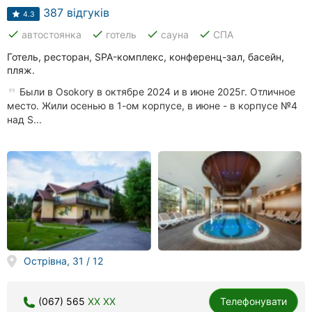
387 відгуків
4.3
done
done
done
done
автостоянка
готель
сауна
СПА
Готель, ресторан, SPA-комплекс, конференц-зал, басейн,
пляж.
Были в Osokory в октябре 2024 и в июне 2025г. Отличное
место. Жили осенью в 1-ом корпусе, в июне - в корпусе №4
над S...
Острівна, 31 / 12
(067) 565
XX XX
Телефонувати