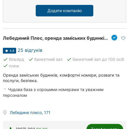
Додати компанію
Лебединий Плес, оренда заміських будинків для відпочинку
25 відгуків
4.8
done
done
done
більярд
банкетний зал
банкетний зал до 100 осіб
done
пляж
Оренда заміських будинків, комфортні номери, розваги та
послуги, безпека.
Чудова база з хорошими номерами та уважним
персоналом
Лебедине плесо, 171