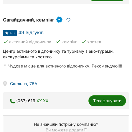
Сагайдачний, кемпінг
49 відгуків
4.6
done
done
done
активний відпочинок
кемпінг
хостел
Центр активного відпочинку та туризму з еко-турами,
екскурсіями та хостело
Чудове місце для активного відпочинку. Рекомендую!!!!
Скельна, 76А
(067) 619
XX XX
Телефонувати
Не знайшли потрібну компанію?
Ви можете додати її