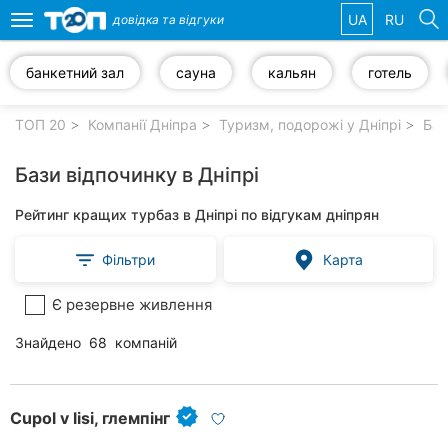
UA
RU
довідка та
відгуки
Toggle
navigation
банкетний зал
сауна
кальян
готель
Обрані
компанії
ТОП 20
Компанії Дніпра
Туризм, подорожі у Дніпрі
Бази
Бази відпочинку в Дніпрі
Рейтинг кращих турбаз в Дніпрі по відгукам дніпрян
Популярні
рубрики:
Фільтри
Карта
Ветеринарні
клініки
Є резервне живлення
Знайдено
68
компаній
Стоматології
Приватні
клініки
Cupol v lisi, глемпінг