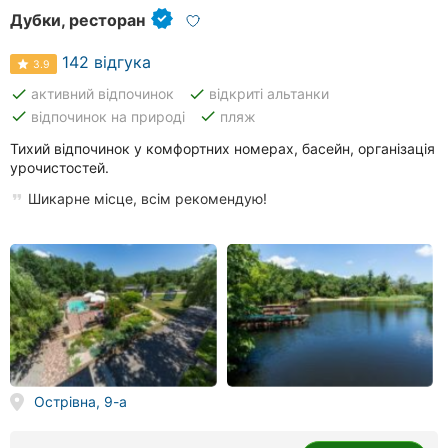
Дубки, ресторан
142 відгука
3.9
done
done
активний відпочинок
відкриті альтанки
done
done
відпочинок на природі
пляж
Тихий відпочинок у комфортних номерах, басейн, організація
урочистостей.
Шикарне місце, всім рекомендую!
Острівна, 9-а