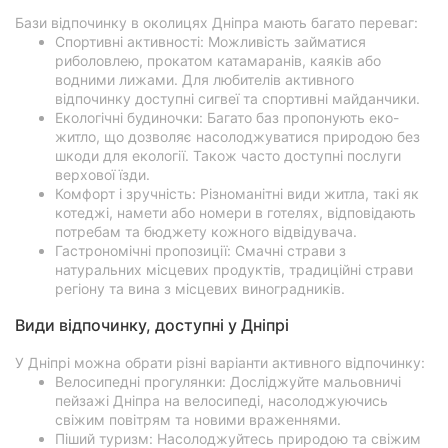
Бази відпочинку в околицях Дніпра мають багато переваг:
Спортивні активності: Можливість займатися
риболовлею, прокатом катамаранів, каяків або
водними лижами. Для любителів активного
відпочинку доступні сигвеї та спортивні майданчики.
Екологічні будиночки: Багато баз пропонують еко-
житло, що дозволяє насолоджуватися природою без
шкоди для екології. Також часто доступні послуги
верхової їзди.
Комфорт і зручність: Різноманітні види житла, такі як
котеджі, намети або номери в готелях, відповідають
потребам та бюджету кожного відвідувача.
Гастрономічні пропозиції: Смачні страви з
натуральних місцевих продуктів, традиційні страви
регіону та вина з місцевих виноградників.
Види відпочинку, доступні у Дніпрі
У Дніпрі можна обрати різні варіанти активного відпочинку:
Велосипедні прогулянки: Досліджуйте мальовничі
пейзажі Дніпра на велосипеді, насолоджуючись
свіжим повітрям та новими враженнями.
Піший туризм: Насолоджуйтесь природою та свіжим