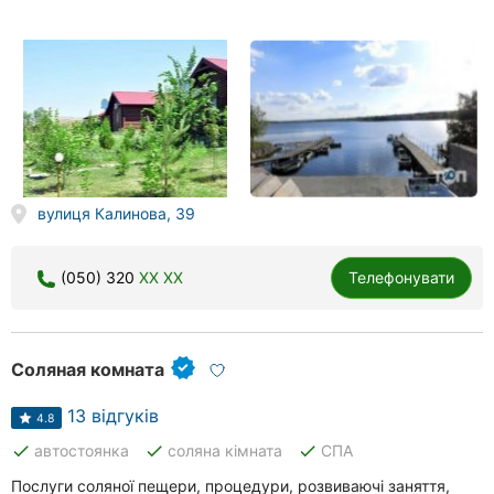
вулиця Калинова, 39
(050) 320
XX XX
Телефонувати
Соляная комната
13 відгуків
4.8
done
done
done
автостоянка
соляна кімната
СПА
Послуги соляної пещери, процедури, розвиваючі заняття,