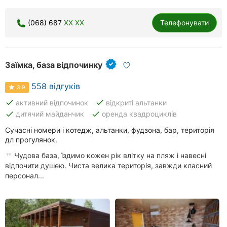
(068) 687
XX XX
Телефонувати
Заїмка, база відпочинку
558 відгуків
3.9
done
done
активний відпочинок
відкриті альтанки
done
done
дитячий майданчик
оренда квадроциклів
Сучасні номери і котедж, альтанки, фудзона, бар, територія
дл прогулянок.
Чудова база, їздимо кожен рік влітку на пляж і навесні
відпочити душею. Чиста велика територія, завжди класний
персонал...