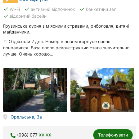
done
done
done
Wi-Fi
активний відпочинок
банкетний зал
done
відкритий басейн
Грузинська кухня з м'ясними стравами, риболовля, дитячі
майданчики.
Отдыхали 2 дня. Номер в новом корпусе очень
понравился. База после реконструкции стала значительно
лучше. Очень хорошо,...
Орельська, 3а
(098) 077
XX XX
Телефонувати