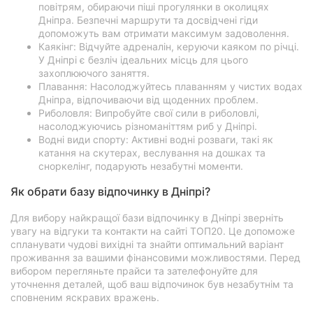
повітрям, обираючи піші прогулянки в околицях
Дніпра. Безпечні маршрути та досвідчені гіди
допоможуть вам отримати максимум задоволення.
Каякінг: Відчуйте адреналін, керуючи каяком по річці.
У Дніпрі є безліч ідеальних місць для цього
захоплюючого заняття.
Плавання: Насолоджуйтесь плаванням у чистих водах
Дніпра, відпочиваючи від щоденних проблем.
Риболовля: Випробуйте свої сили в риболовлі,
насолоджуючись різноманіттям риб у Дніпрі.
Водні види спорту: Активні водні розваги, такі як
катання на скутерах, веслування на дошках та
сноркелінг, подарують незабутні моменти.
Як обрати базу відпочинку в Дніпрі?
Для вибору найкращої бази відпочинку в Дніпрі зверніть
увагу на відгуки та контакти на сайті ТОП20. Це допоможе
спланувати чудові вихідні та знайти оптимальний варіант
проживання за вашими фінансовими можливостями. Перед
вибором перегляньте прайси та зателефонуйте для
уточнення деталей, щоб ваш відпочинок був незабутнім та
сповненим яскравих вражень.