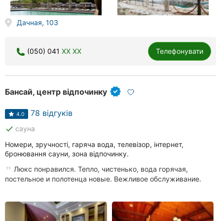
Дачная, 103
(050) 041
XX XX
Телефонувати
Бансай, центр відпочинку
78 відгуків
4.0
done
сауна
Номери, зручності, гаряча вода, телевізор, інтернет,
бронювання сауни, зона відпочинку.
Люкс понравился. Тепло, чистенько, вода горячая,
постельное и полотенца новые. Вежливое обслуживание.