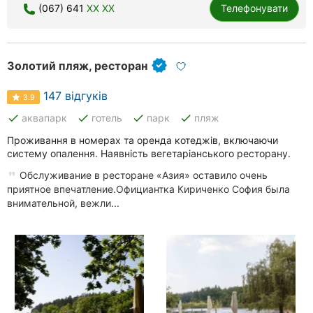
(067) 641
XX XX
Телефонувати
Золотий пляж, ресторан
147 відгуків
3.9
done
done
done
done
аквапарк
готель
парк
пляж
Проживання в номерах та оренда котеджів, включаючи
систему опалення. Наявність вегетаріанського ресторану.
Обслуживание в ресторане «Азия» оставило очень
приятное впечатление.Официантка Кириченко София была
внимательной, вежли...