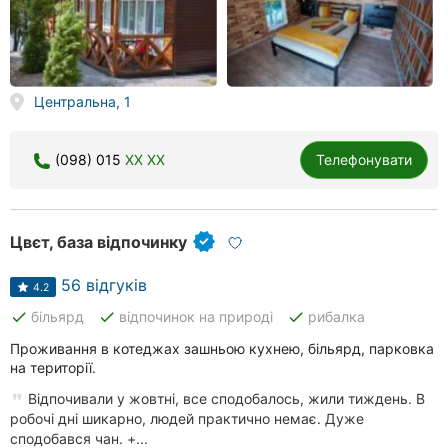
Центральна, 1
(098) 015
XX XX
Телефонувати
Цвєт, база відпочинку
56 відгуків
4.2
done
done
done
більярд
відпочинок на природі
рибалка
Проживання в котеджах зашньою кухнею, більярд, парковка
на території.
Відпочивали у жовтні, все сподобалось, жили тиждень. В
робочі дні шикарно, людей практично немає. Дуже
сподобався чан. +...