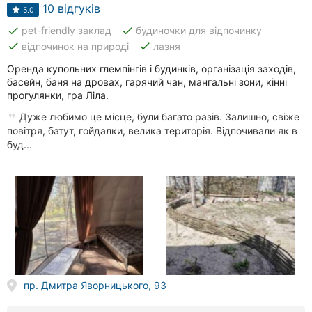
Автошколи
10 відгуків
5.0
done
done
pet-friendly заклад
будиночки для відпочинку
Ресторани
done
done
відпочинок на природі
лазня
Всі
Оренда купольних глемпінгів і будинків, організація заходів,
рубрики
басейн, баня на дровах, гарячий чан, мангальні зони, кінні
прогулянки, гра Ліла.
Дуже любимо це місце, були багато разів. Залишно, свіже
повітря, батут, гойдалки, велика територія. Відпочивали як в
буд...
Всі
міста:
Дніпро
Вінниця
Житомир
пр. Дмитра Яворницького, 93
Тернопіль