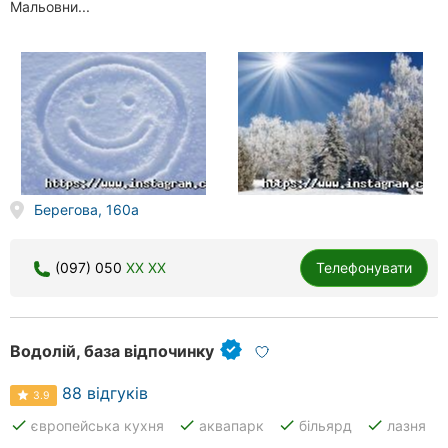
Мальовни...
Берегова, 160а
(097) 050
XX XX
Телефонувати
Водолій, база відпочинку
88 відгуків
3.9
done
done
done
done
європейська кухня
аквапарк
більярд
лазня