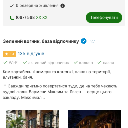
Є резервне живлення
done
info
Хмельницький
(067) 568
XX XX
Телефонувати
Рівне
Одеса
Зелений вогник, база відпочинку
Кропивницький
135 відгуків
3.4
Київ
done
done
done
done
Wi-Fi
активний відпочинок
кальян
лазня
Харків
Комфортабельні номери та котеджі, пляж на території,
альтанки, баня.
Запоріжжя
Завжди приємно повертатися туди, де на тебе чекають
чудові люди. Бармени Максим та Євген — серце цього
Львів
закладу. Максимал...
Кривий
Ріг
Миколаїв