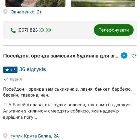
Овчаренко, 2т
(067) 823
XX XX
Телефонувати
Посейдон, оренда заміських будинків для відпочинку
36 відгуків
4.5
done
лазня
Посейдон - оренда заміськихинків, лазня, банкет, барбекю,
басейн, таверна, чан.
У басейні плавають грудки волосся, так само і в джакузі.
Альтанки з килимом смердять собакою, яка надвечір
вирішила погу...
тупик Крута Балка, 2А