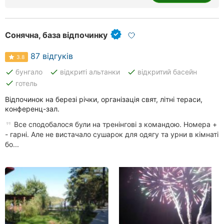
Сонячна, база відпочинку
87 відгуків
3.8
done
done
done
бунгало
відкриті альтанки
відкритий басейн
done
готель
Відпочинок на березі річки, організація свят, літні тераси,
конференц-зал.
Все сподобалося були на тренінгові з командою. Номера +
- гарні. Але не вистачало сушарок для одягу та урни в кімнаті
бо...