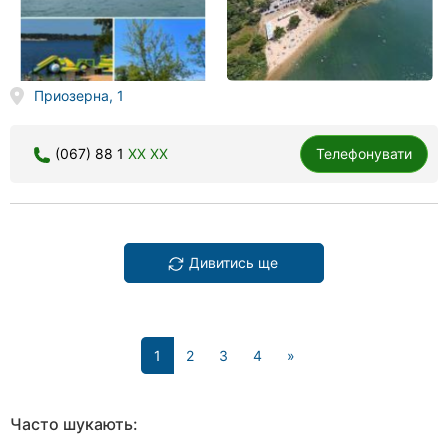
Приозерна, 1
(067) 88 1
XX XX
Телефонувати
Дивитись ще
(current)
1
2
3
4
»
Часто шукають: