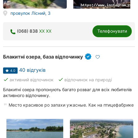
провулок Лісний, 3
(068) 838
XX XX
Телефонувати
Блакитні озера, база відпочинку
40 відгуків
4.0
done
done
активний відпочинок
відпочинок на природі
Блакитні озера пропонують багато розваг для всіх любителів
активного відпочинку.
Место красивое ро запахи ужасные. Как на птицефабрике