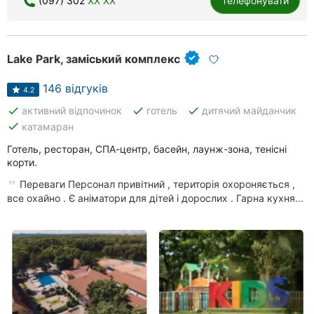
(097) 302
XX XX
Телефонувати
Lake Park, заміський комплекс
146 відгуків
4.2
done
done
done
активний відпочинок
готель
дитячий майданчик
done
катамаран
Готель, ресторан, СПА-центр, басейн, лаунж-зона, тенісні
корти.
Переваги Персонал привітний , територія охороняється ,
все охайно . Є аніматори для дітей і дорослих . Гарна кухня...