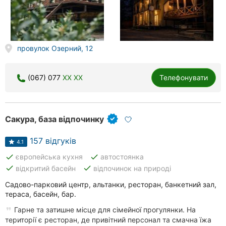
Херсон
Полтава
провулок Озерний, 12
Чернігів
Черкаси
(067) 077
XX XX
Телефонувати
Чернівці
Сакура, база відпочинку
Суми
157 відгуків
Івано-
4.1
Франківськ
done
done
європейська кухня
автостоянка
done
done
відкритий басейн
відпочинок на природі
Луцьк
Садово-парковий центр, альтанки, ресторан, банкетний зал,
Ужгород
тераса, басейн, бар.
Гарне та затишне місце для сімейної прогулянки. На
Карпати
території є ресторан, де привітний персонал та смачна їжа