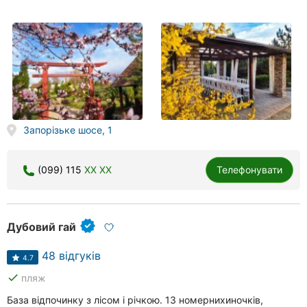
Запорізьке шосе, 1
(099) 115
XX XX
Телефонувати
Дубовий гай
48 відгуків
4.7
done
пляж
База відпочинку з лісом і річкою. 13 номернихиночків,