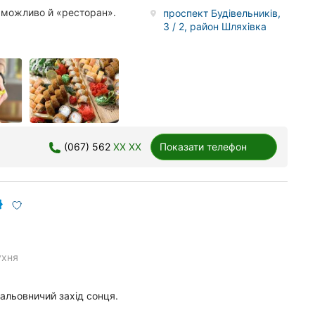
 можливо й «ресторан».
проспект Будівельників,
3 / 2, район Шляхівка
(067) 562
XX XX
Показати телефон
ухня
мальовничий захід сонця.