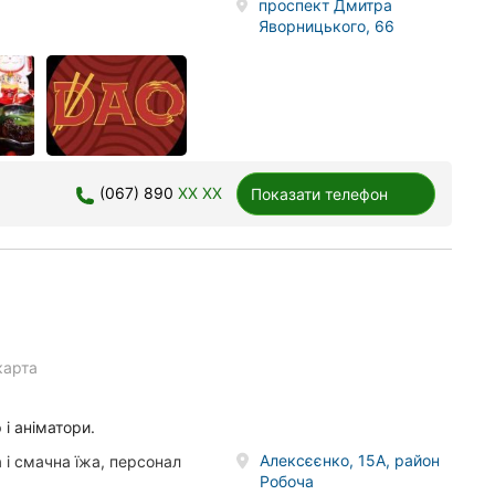
проспект Дмитра
Яворницького, 66
(067) 890
XX XX
Показати телефон
карта
 і аніматори.
Алексєєнко, 15А, район
 і смачна їжа, персонал
Робоча