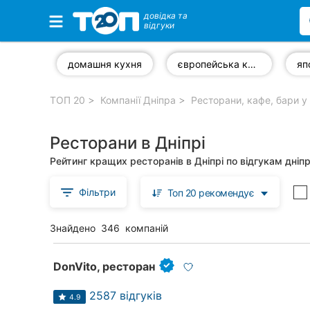
довідка та
відгуки
Обрані компанії
домашня кухня
європейська кухня
яп
ТОП 20
Компанії Дніпра
Ресторани, кафе, бари у 
Популярні рубрики:
Ресторани в Дніпрі
Ветеринарні клініки
Рейтинг кращих ресторанів в Дніпрі по відгукам дніп
Стоматології
Фільтри
Топ 20 рекомендує
Приватні клініки
Знайдено
346
компаній
Автошколи
Ресторани
DonVito, ресторан
Всі рубрики
2587 відгуків
4.9