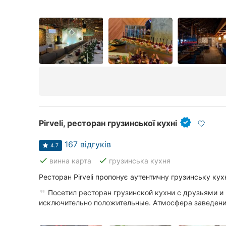
Pirveli, ресторан грузинської кухні
167 відгуків
4.7
done
done
винна карта
грузинська кухня
Ресторан Pirveli пропонує аутентичну грузинську кух
Посетил ресторан грузинской кухни с друзьями и 
исключительно положительные. Атмосфера заведения