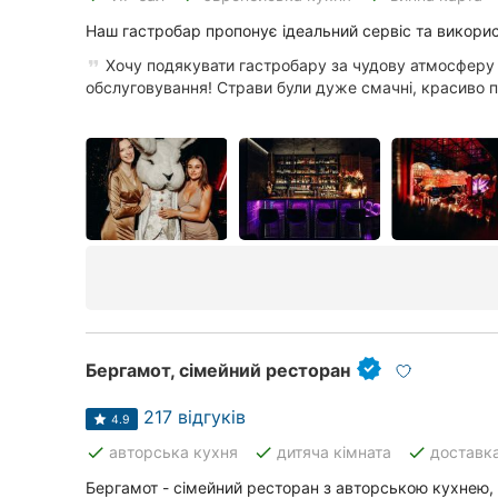
Київ
Наш гастробар пропонує ідеальний сервіс та викорис
Харків
Хочу подякувати гастробару за чудову атмосферу
обслуговування! Страви були дуже смачні, красиво по
Запоріжжя
Львів
Кривий Ріг
Миколаїв
Херсон
Полтава
Бергамот, сімейний ресторан
Чернігів
217 відгуків
4.9
Черкаси
done
done
done
авторська кухня
дитяча кімната
доставк
Чернівці
Бергамот - сімейний ресторан з авторською кухнею, 