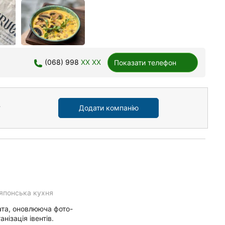
(068) 998
XX XX
Показати телефон
Додати компанію
японська кухня
ата, оновлююча фото-
ізація івентів.