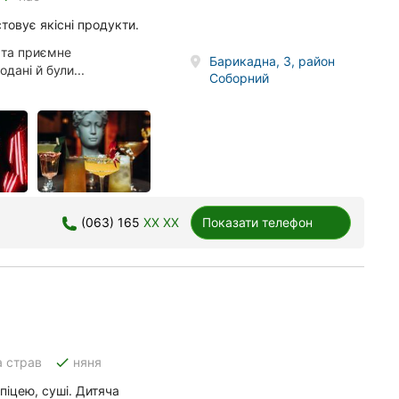
товує якісні продукти.
 та приємне
Барикадна, 3, район
дані й були...
Соборний
(063) 165
XX XX
Показати телефон
done
а страв
няня
піцею, суші. Дитяча