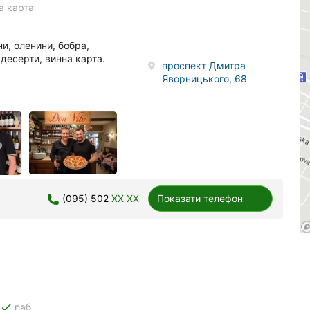
а карта
ни, оленини, бобра,
 десерти, винна карта.
проспект Дмитра
Яворницького, 68
(095) 502
XX XX
Показати телефон
done
паб