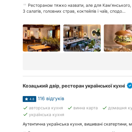
Рестораном тяжко назвати, але для Камʼянського,
З салатів, головних страв, коктейлів і чаїв, сподо...
Козацький двір, ресторан української кухні
116 відгуків
4.8
done
done
done
авторська кухня
винна карта
домашня к
done
українська кухня
Аутентична українська кухня, вишивані скатертини, 