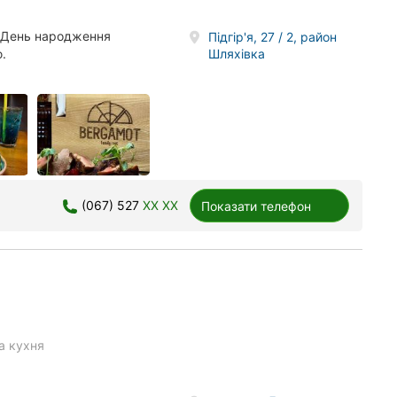
. День народження
Підгір'я, 27 / 2, район
Шляхівка
.
(067) 527
XX XX
Показати телефон
а кухня