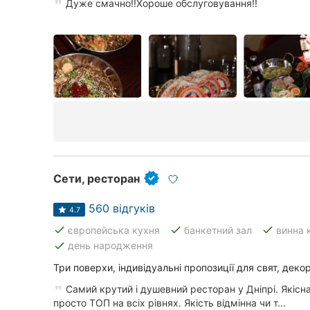
Дуже смачно!!Хороше обслуговування!!
Сети, ресторан
560 відгуків
4.7
done
done
done
європейська кухня
банкетний зал
винна 
done
день народження
Три поверхи, індивідуальні пропозиції для свят, декор
Самий крутий і душевний ресторан у Дніпрі. Якісна
просто ТОП на всіх рівнях. Якість відмінна чи т...