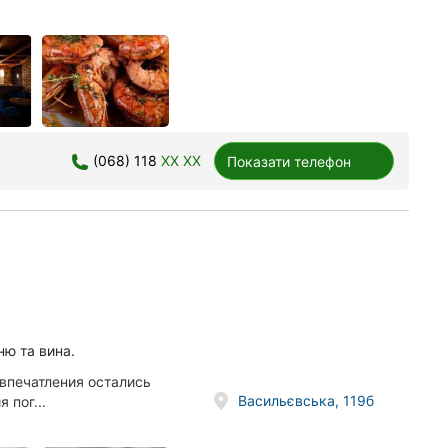
(068) 118
XX XX
Показати телефон
ню та вина.
впечатления остались
Васильєвська, 119б
 пог...