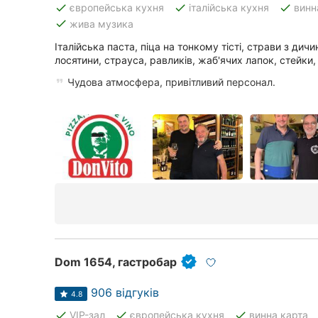
done
done
done
європейська кухня
італійська кухня
винн
done
жива музика
Італійська паста, піца на тонкому тісті, страви з дичи
Всі міста:
лосятини, страуса, равликів, жаб'ячих лапок, стейки,
Дніпро
Чудова атмосфера, привітливий персонал.
Вінниця
Житомир
Тернопіль
Хмельницький
Рівне
Одеса
Dom 1654, гастробар
Кропивницький
906 відгуків
4.8
done
done
done
VIP-зал
європейська кухня
винна карта