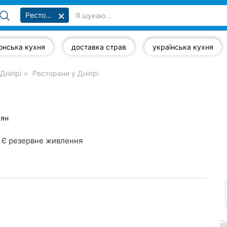
Ресторани
онська кухня
доставка страв
українська кухня
Дніпрі
Ресторани у Дніпрі
рян
Є резервне живлення