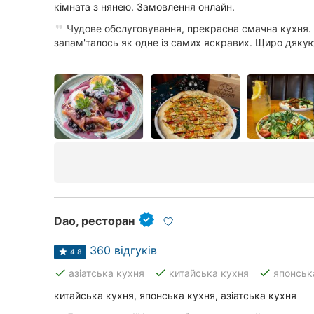
кімната з нянею. Замовлення онлайн.
Суми
Чудове обслуговування, прекрасна смачна кухня
запам'талось як одне із самих яскравих. Щиро дякую
Івано-Франківськ
Луцьк
Ужгород
Карпати
Dao, ресторан
360 відгуків
4.8
done
done
done
азіатська кухня
китайська кухня
японськ
китайська кухня, японська кухня, азіатська кухня