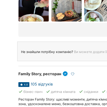
Не знайшли потрібну компанію?
Ви можете додати її
Family Story, ресторан
105 відгуків
4.8
done
done
done
done
бізнес-ланч
дитяча кімната
сніданки
Ресторан Family Story: щасливі моменти, дитяча кімн
зона, удосконалене меню, безкоштовна доставка, орган