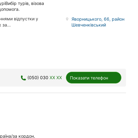
ріВибір турів, візова
допомога.
ннями відпустки у
Яворницького, 66, район
Шевченківський
за...
(050) 030
XX XX
Показати телефон
країна/за кордон,