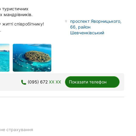
р туристичних
х мандрівників.
проспект Яворницького,
 житті співробітнику!
66, район
.
Шевченківський
(095) 672
XX XX
Показати телефон
чне страхування