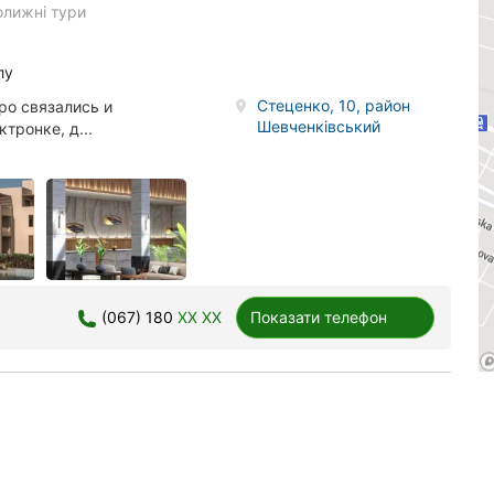
олижні тури
лу
Стеценко, 10, район
ро связались и
Шевченківський
тронке, д...
(067) 180
XX XX
Показати телефон