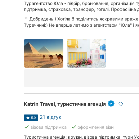
Турагентство Юла - підбір, бронювання, організація ту
Суми
підтримка, страховка, трансфер, готелі. Професійна 
Добридень!) Хотіла б поділитись яскравими враже
Івано-Франківськ
Туреччині:) Не вперше летимо з агентством "Юла" і як 
Луцьк
Ужгород
Карпати
Katrin Travel, туристична агенція
21 відгук
5.0
done
done
візова підтримка
оформлення візи
Туристична агенція: круїзи, візова підтримка, тури У