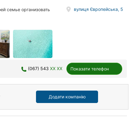
вулиця Європейська, 5
оей семье организовать
(067) 543
XX XX
Показати телефон
Додати компанію