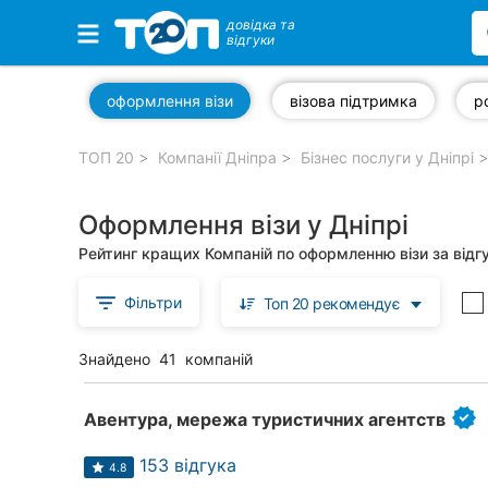
довідка та
відгуки
Обрані компанії
оформлення візи
візова підтримка
ТОП 20
Компанії Дніпра
Бізнес послуги у Дніпрі
Популярні рубрики:
Оформлення візи у Дніпрі
Ветеринарні клініки
Рейтинг кращих Компаній по оформленню візи за відг
Стоматології
Фільтри
Топ 20 рекомендує
Приватні клініки
Знайдено
41
компаній
Автошколи
Ресторани
Авентура, мережа туристичних агентств
Всі рубрики
153 відгука
4.8