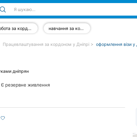
робота за кордоном
навчання за кордоном
Працевлаштування за кордоном у Дніпрі
оформлення візи у 
уками дніпрян
Є резервне живлення