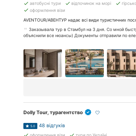
done
done
done
автобусні тури
відпочинок на морі
гірськ
done
оформлення візи
AVENTOUR/АВЕНТУР надає всі види туристичних пос
Всі міста:
Заказывала тур в Стамбул на 3 дня. Со мной быст
Дніпро
объяснили все нюансы) Документы отправили по елек
Вінниця
Житомир
Тернопіль
Хмельницький
Рівне
Одеса
Dolly Tour, турагентство
Кропивницький
48 відгуків
5.0
done
done
оформлення візи
тури по Україні