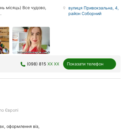
нь місяць) Все чудово,
вулиця Привокзальна, 4,
район Соборний
.
(098) 815
XX XX
Показати телефон
по Європі
тах, оформлення віз,