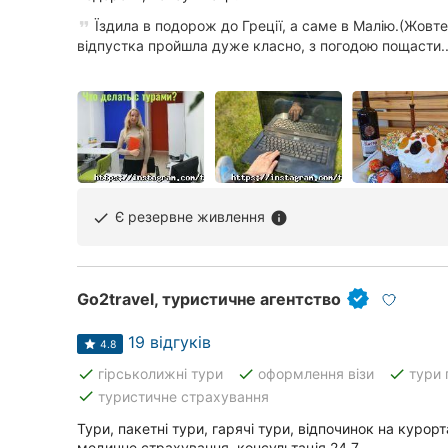
Їздила в подорож до Греції, а саме в Малію.(Жовте
відпустка пройшла дуже класно, з погодою пощасти..
Є резервне живлення
done
info
Go2travel, туристичне агентство
19 відгуків
4.8
done
done
done
гірськолижні тури
оформлення візи
тури 
done
туристичне страхування
Тури, пакетні тури, гарячі тури, відпочинок на курор
медичне страхування, консультація 24,7