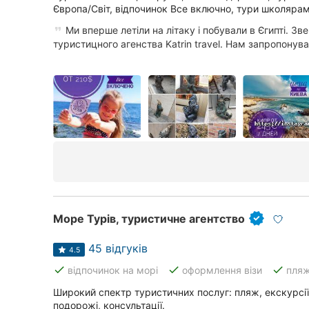
Європа/Світ, відпочинок Все включно, тури школярам
Ми вперше летіли на літаку і побували в Єгипті. Зв
туристицного агенства Katrin travel. Нам запропонувал
Море Турів, туристичне агентство
45 відгуків
4.5
done
done
done
відпочинок на морі
оформлення візи
пля
Широкий спектр туристичних послуг: пляж, екскурсії,
подорожі, консультації.