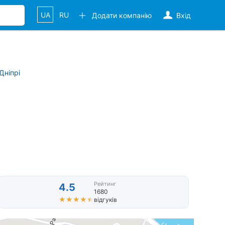
UA
RU
Додати компанію
Вхід
Дніпрі
Рейтинг
4.5
1680
★★★★★
★★★★★
відгуків