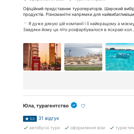
Київ
Офіційний представник туроператорів. Широкий вибі
Харків
продуктів. Різноманітні напрямки для найвибагливіши
Я дуже дякую цій компанії і її найкращому а моєму
Запоріжжя
Завдяки йому це літо розфарбувалося в яскраві кол..
Львів
Кривий Ріг
Миколаїв
Херсон
Полтава
Чернігів
Юла, турагентство
Черкаси
31 відгук
5.0
done
done
done
автобусні тури
оформлення візи
туристи
Чернівці