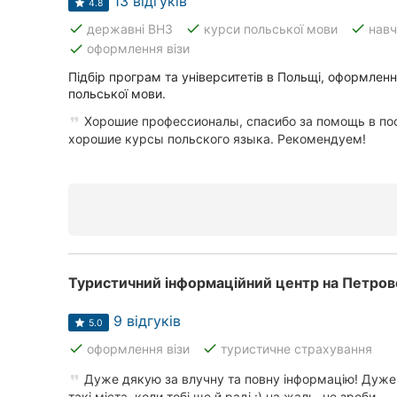
13 відгуків
4.8
done
done
done
державні ВНЗ
курси польської мови
навч
done
оформлення візи
Підбір програм та університетів в Польщі, оформлення
польської мови.
Хорошие профессионалы, спасибо за помощь в пос
хорошие курсы польского языка. Рекомендуем!
Туристичний інформаційний центр на Петров
9 відгуків
5.0
done
done
оформлення візи
туристичне страхування
Дуже дякую за влучну та повну інформацію! Дуже
такі міста, коли тобі ще й раді :) на жаль, не зроби...