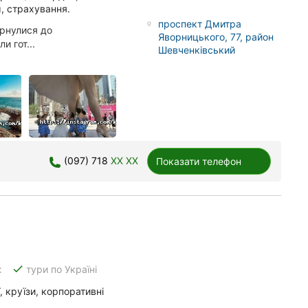
, страхування.
проспект Дмитра
ернулися до
Яворницького, 77, район
и гот...
Шевченківський
(097) 718
XX XX
Показати телефон
done
ж
тури по Україні
 круїзи, корпоративні