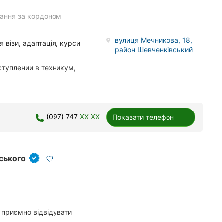
ання за кордоном
вулиця Мечникова, 18,
 візи, адаптація, курси
район Шевченківський
туплении в техникум,
(097) 747
XX XX
Показати телефон
ського
 приємно відвідувати