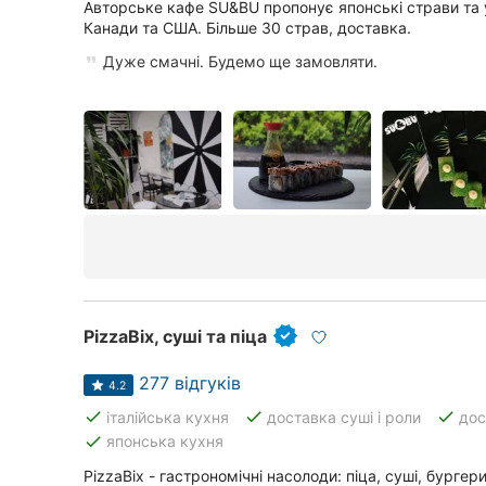
Харків
Авторське кафе SU&BU пропонує японські страви та у
Канади та США. Більше 30 страв, доставка.
Запоріжжя
Дуже смачні. Будемо ще замовляти.
Дніпро
Львів
Кривий Ріг
Миколаїв
Херсон
Полтава
PizzaBix, суші та піца
Чернігів
277 відгуків
4.2
done
done
done
італійська кухня
доставка суші і роли
дос
Черкаси
done
японська кухня
Чернівці
PizzaBix - гастрономічні насолоди: піца, суші, бургер