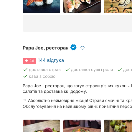
Papa Joe, ресторан
144 відгука
2.6
done
done
done
доставка страв
доставка суші і роли
дос
done
кава з собою
Papa Joe - ресторан, що готує страви різних кухонь.
салатів та доставка їжі додому.
Абсолютно неймовірне місце! Страви смачні та кр
Обслуговування на найвищому рівні: привітний персон