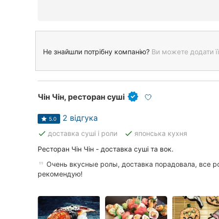
Не знайшли потрібну компанію?
Ви можете додати її
Чін Чін, ресторан суші
2 відгука
5.0
done
done
доставка суші і роли
японська кухня
Ресторан Чін Чін - доставка суші та вок.
Очень вкусные ролы, доставка порадовала, все р
рекомендую!