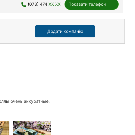
(073) 474
XX XX
Показати телефон
Додати компанію
оллы очень аккуратные,