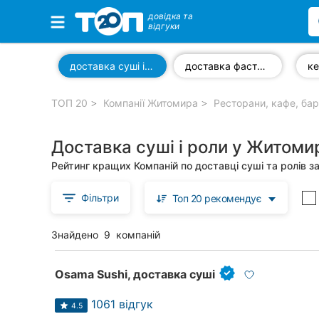
довідка та
відгуки
Обрані компанії
доставка суші і роли
доставка фастфуд
ке
ТОП 20
Компанії Житомира
Ресторани, кафе, ба
Популярні рубрики:
Доставка суші і роли у Житоми
Автошколи
Рейтинг кращих Компаній по доставці суші та ролів 
Приватні клініки
Фільтри
Топ 20 рекомендує
Стоматології
Знайдено
9
компаній
Ветеринарні клініки
Ресторани
Osama Sushi, доставка суші
Всі рубрики
1061 відгук
4.5