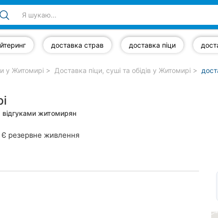
йтеринг
доставка страв
доставка піци
ри у Житомирі
Доставка піци, суші та обідів у Житомирі
дост
рі
за відгуками житомирян
Є резервне живлення