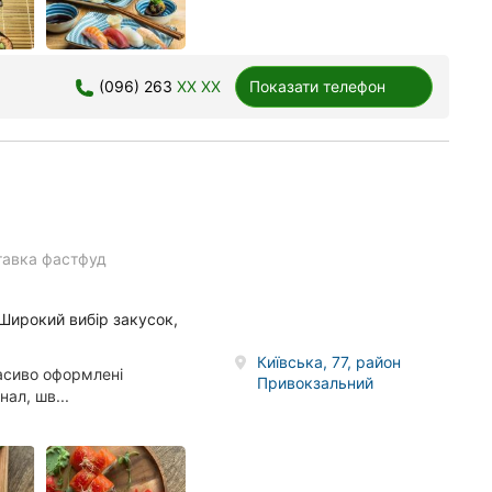
(096) 263
XX XX
Показати телефон
тавка фастфуд
 Широкий вибір закусок,
Київська, 77, район
асиво оформлені
Привокзальний
ал, шв...