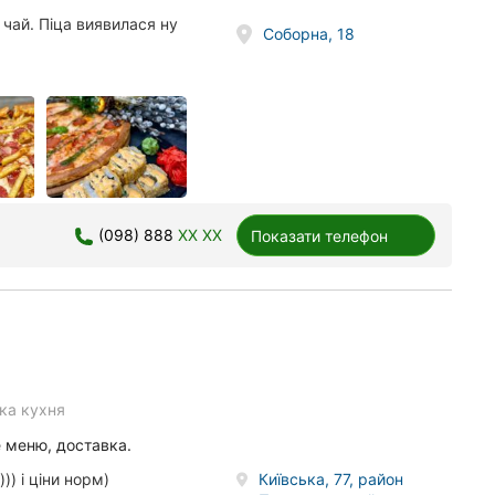
 чай. Піца виявилася ну
Соборна, 18
(098) 888
XX XX
Показати телефон
ка кухня
е меню, доставка.
) і ціни норм)
Київська, 77, район