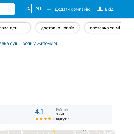
UA
RU
Додати компанію
Вхід
доставка день у день
доставка напоїв
доставка за місто
авка суші і роли у Житомирі
Рейтинг
4.1
3291
★★★★★
★★★★★
відгуків