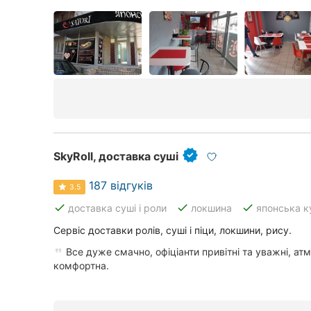
SkyRoll, доставка суші
187 відгуків
3.5
done
done
done
доставка суші і роли
локшина
японська к
Сервіс доставки ролів, суші і піци, локшини, рису.
Все дуже смачно, офіціанти привітні та уважні, а
комфортна.