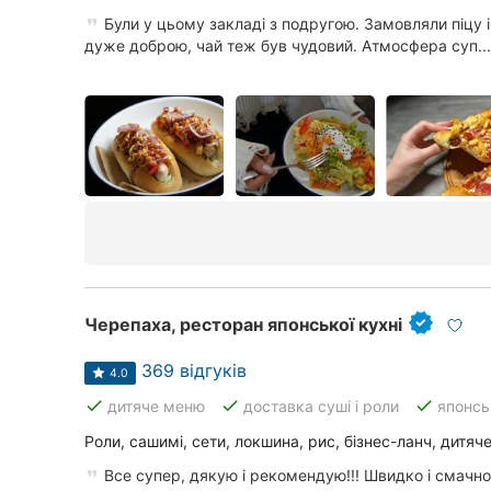
Були у цьому закладі з подругою. Замовляли піцу і
Суми
дуже доброю, чай теж був чудовий. Атмосфера суп...
Івано-Франківськ
Луцьк
Ужгород
Карпати
Черепаха, ресторан японської кухні
369 відгуків
4.0
done
done
done
дитяче меню
доставка суші і роли
японсь
Роли, сашимі, сети, локшина, рис, бізнес-ланч, дитяч
Все супер, дякую і рекомендую!!! Швидко і смачно))