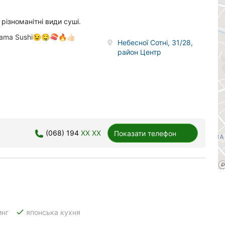
 різноманітні види суші.
ama Sushi😉🤤🍣🔥👍🏻
Небесної Сотні, 31/28,
район Центр
(068) 194
XX XX
Показати телефон
done
инг
японська кухня