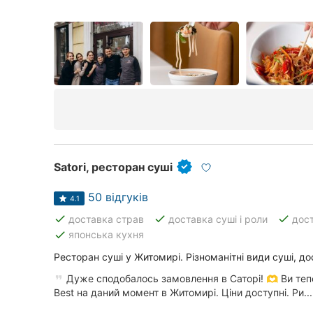
Satori, ресторан суші
50 відгуків
4.1
done
done
done
доставка страв
доставка суші і роли
дос
done
японська кухня
Ресторан суші у Житомирі. Різноманітні види суші, до
Дуже сподобалось замовлення в Саторі! 🫶 Ви тепе
Best на даний момент в Житомирі. Ціни доступні. Ри...