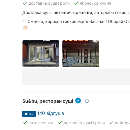
done
done
доставка суші і роли
японська кухня
Доставка суші, автентичні рецепти, авторські позиції,
Всі міста:
Смачно, корисно і зекономить Ваш час! Обирай Оs
👏🏻…
Житомир
Вінниця
Тернопіль
Хмельницький
Рівне
Одеса
Su&bu, ресторан суші
Кропивницький
140 відгуків
4.7
Київ
done
done
done
автостоянка
доставка суші і роли
кейтер