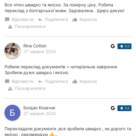
Все чітко швидко та якісно. За помірну ціну. Робила
переклад з болгарської мови. Задовалена . Щиро дякую!
Відповісти
Поділитися
Корисно
chat_bubble
reply
thumb_up_alt
Поскаржитися
warning
Rina Cotton
5.0
27 червня 2024
Робили переклад документів + нотаріальне завірення.
Зробили дуже швидко і якісно.
Відповісти
Поділитися
Корисно
chat_bubble
reply
thumb_up_alt
Поскаржитися
warning
Богдан Козачок
5.0
27 червня 2024
Перекладали документи ,все зробили швидко , не дорого та
якісно , рекомендую 👍…