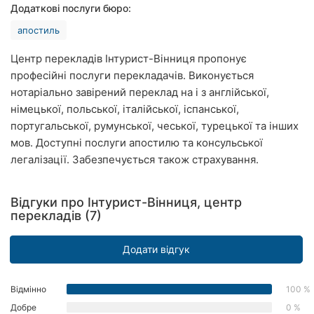
Додаткові послуги бюро:
Рівне
апостиль
Одеса
Центр перекладів Інтурист-Вінниця пропонує
Кропивницький
професійні послуги перекладачів. Виконується
нотаріально завірений переклад на і з англійської,
Київ
німецької, польської, італійської, іспанської,
португальської, румунської, чеської, турецької та інших
Харків
мов. Доступні послуги апостилю та консульської
легалізації. Забезпечується також страхування.
Запоріжжя
Дніпро
Відгуки про Інтурист-Вінниця, центр
перекладів (7)
Львів
Додати відгук
Кривий
Ріг
Відмінно
100 %
Миколаїв
Добре
0 %