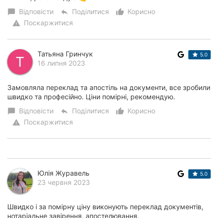
Відповісти
Поділитися
Корисно
chat_bubble
reply
thumb_up_alt
Поскаржитися
warning
Татьяна Гринчук
5.0
16 липня 2023
Замовляла переклад та апостіль на документи, все зробили
швидко та професійно. Ціни помірні, рекомендую.
Відповісти
Поділитися
Корисно
chat_bubble
reply
thumb_up_alt
Поскаржитися
warning
Юлія Журавель
5.0
23 червня 2023
Швидко і за помірну ціну виконують переклад документів,
нотаріальне завірення, апостелювання.