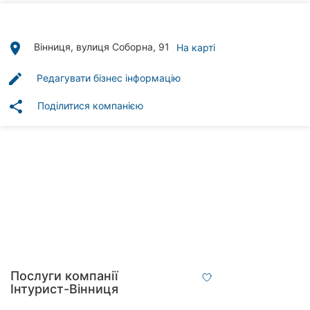
Автошколи
Ресторани
place
Вінниця, вулиця Соборна, 91
На карті
Всі
edit
Редагувати бізнес інформацію
рубрики
share
Поділитися компанією
Всі
міста:
Вінниця
Житомир
Тернопіль
Послуги компанії
Інтурист-Вінниця
Хмельницький