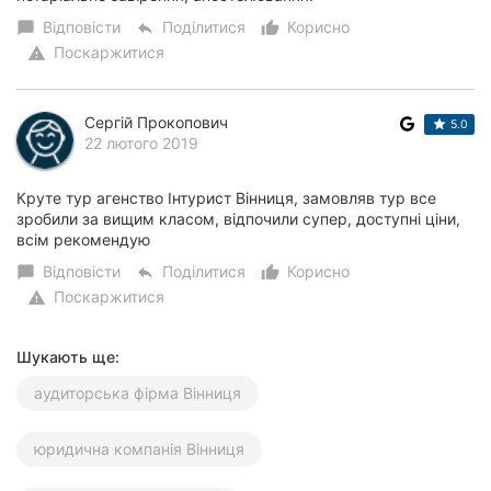
Відповісти
Поділитися
Корисно
chat_bubble
reply
thumb_up_alt
Поскаржитися
warning
Сергій Прокопович
5.0
22 лютого 2019
Круте тур агенство Інтурист Вінниця, замовляв тур все
зробили за вищим класом, відпочили супер, доступні ціни,
всім рекомендую
Відповісти
Поділитися
Корисно
chat_bubble
reply
thumb_up_alt
Поскаржитися
warning
Шукають ще:
аудиторська фірма Вінниця
юридична компанія Вінниця