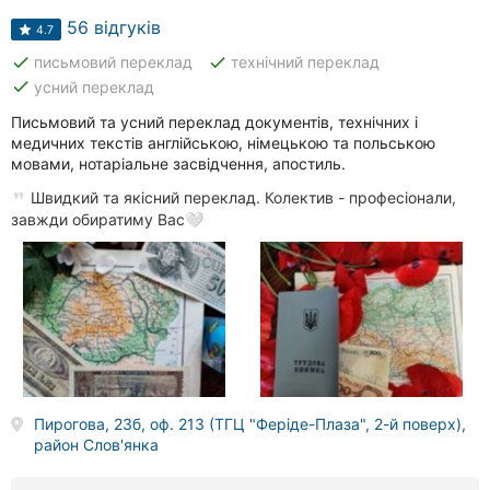
56 відгуків
4.7
done
done
письмовий переклад
технічний переклад
done
усний переклад
Письмовий та усний переклад документів, технічних і
медичних текстів англійською, німецькою та польською
мовами, нотаріальне засвідчення, апостиль.
Швидкий та якісний переклад. Колектив - професіонали,
завжди обиратиму Вас🤍
Пирогова, 23б, оф. 213 (ТГЦ "Феріде-Плаза", 2-й поверх),
район Слов'янка