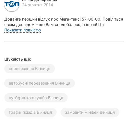
24 жовтня 2014
Херсон
Полтава
Додайте перший відгук про Мега-таксі 57-00-00. Поділіться
своїм досвідом – що Вам сподобалось, а що ні! Це
допоможе іншим жителям Вінниці зробити прав...
Показати повністю
Чернігів
Черкаси
Чернівці
Шукають ще:
Суми
перевезення Вінниця
Івано-
автобусні перевезення Вінниця
Франківськ
Луцьк
кур'єрська служба Вінниця
Ужгород
графік поїздів Вінниця
замовити мінівен Вінниця
Карпати