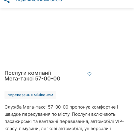
share
Автошколи
Ресторани
Всі
рубрики
Всі
Послуги компанії
міста:
Мега-таксі 57-00-00
Вінниця
перевезення мінівеном
Житомир
Служба Мега-таксі 57-00-00 пропонує комфортне і
швидке пересування по місту. Послуги включають
Тернопіль
пасажирські та вантажні перевезення, автомобілі VIP-
Хмельницький
класу, лімузини, легкові автомобілі, універсали і