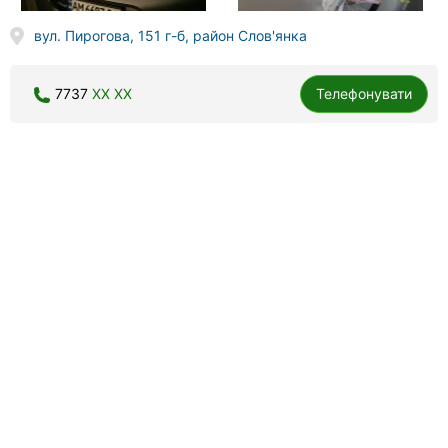
вул. Пирогова, 151 г-б, район Слов'янка
7737
XX XX
Телефонувати
Приват 15-06 / 555-006, таксі
30 відгуків
4.4
Легковий автомобіль, мінівен, універсал, попереднє
замовлення, доставка товару.
Отличное обслуживание, заказала машинку, видимо
неправильно записали номер дома, уже замёрзла ждать,
перезвонила, и все...