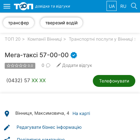
UA
RU
довідка та
відгуки
Toggle
navigation
трансфер
тверезий водій
Обрані
компанії
ТОП 20
Компанії Вінниці
Транспортні послуги у Вінниці
Мега-таксі 57-00-00
0
Додати відгук
0.0
Популярні
рубрики:
(0432) 57
XX XX
Телефонувати
Стоматології
Ветеринарні
клініки
place
Вінниця, Максимовича, 4
На карті
Приватні
edit
Редагувати бізнес інформацію
клініки
Поділитися компанією