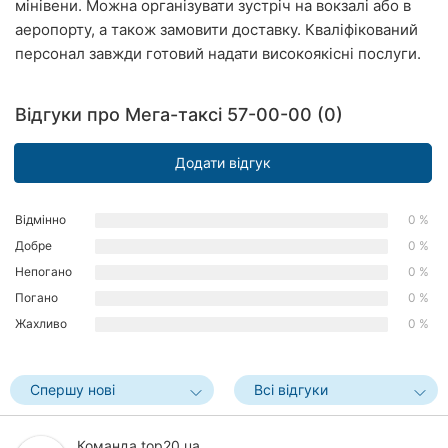
мінівени. Можна організувати зустріч на вокзалі або в
Рівне
аеропорту, а також замовити доставку. Кваліфікований
персонал завжди готовий надати високоякісні послуги.
Одеса
Кропивницький
Відгуки про Мега-таксі 57-00-00 (0)
Київ
Додати відгук
Харків
Відмінно
0 %
Запоріжжя
Добре
0 %
Непогано
0 %
Дніпро
Погано
0 %
Львів
Жахливо
0 %
Кривий
Ріг
Спершу нові
Всі відгуки
Миколаїв
Команда top20.ua