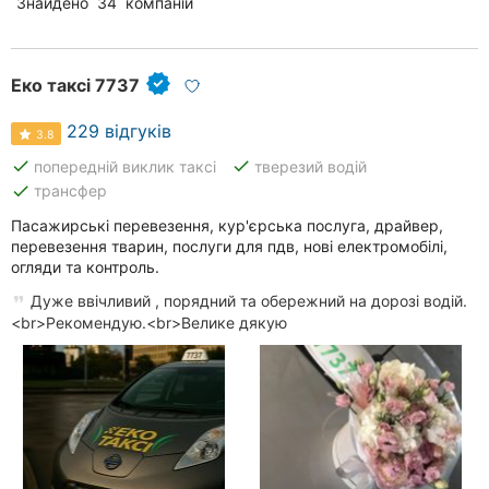
Знайдено
34
компаній
Еко таксі 7737
229 відгуків
3.8
done
done
попередній виклик таксі
тверезий водій
done
трансфер
Пасажирські перевезення, кур'єрська послуга, драйвер,
перевезення тварин, послуги для пдв, нові електромобілі,
огляди та контроль.
Дуже ввічливий , порядний та обережний на дорозі водій.
<br>Рекомендую.<br>Велике дякую