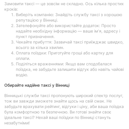
Замовити таксі — це зовсім не складно. Ось кілька простих
кроків:
Виберіть компанію: Знайдіть службу таксі з хорошою
репутацією у Вінниці.
Зателефонуйте або використайте додаток: Просто
надайте необхідну інформацію — ваше ім’я, адресу і
пункт призначення.
Чекайте прибуття: Зазвичай таксі приїжджає швидко,
всього за кілька хвилин.
Оплата поїздки: Приготуйте гроші або картку для
оплати.
Поділіться враженнями: Якщо вам сподобалася
поїздка, не забудьте залишити відгук або навіть чайові
водію.
Обирайте надійне таксі у Вінниці
Вінницькі служби таксі пропонують широкий спектр послуг,
тож ви завжди зможете знайти щось на свій смак. Не
забудьте врахувати рейтинг, відгуки і ціну, аби ваша поїздка
була комфортною та безпечною. Ви готові знайти своє
ідеальне таксі? Нехай ваші поїздки по Вінниці стануть
незабутніми!