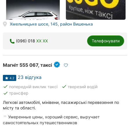
Хмельницьке шосе, 145, район Вишенька
(096) 018
XX XX
Телефонувати
Магніт 555 067, таксі
23 відгука
4.2
done
done
попередній виклик таксі
тверезий водій
done
трансфер
Легкові автомобілі, мінівени, пасажирські перевезення по
місту та області.
Умеренные цены, хороший сервис, выручает
самостоятельных путешественников