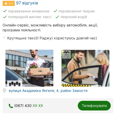
97 відгуків
3.3
done
done
перевезення мінівеном
перевезення тварин
done
done
попередній виклик таксі
тверезий водій
Онлайн-сервіс, можливість вибору автомобіля, акції,
програми лояльності.
Крутяцьке таксі)! Раджу) користуюсь довгий час)
вулиця Академіка Янгеля, 4, район Замостя
(067) 430
XX XX
Телефонувати