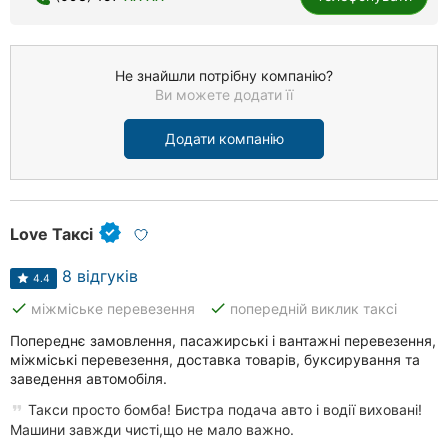
Не знайшли потрібну компанію?
Ви можете додати її
Додати компанію
Love Таксі
8 відгуків
4.4
done
done
міжміське перевезення
попередній виклик таксі
Попереднє замовлення, пасажирські і вантажні перевезення,
міжміські перевезення, доставка товарів, буксирування та
заведення автомобіля.
Такси просто бомба! Бистра подача авто і водії виховані!
Машини завжди чисті,що не мало важно.