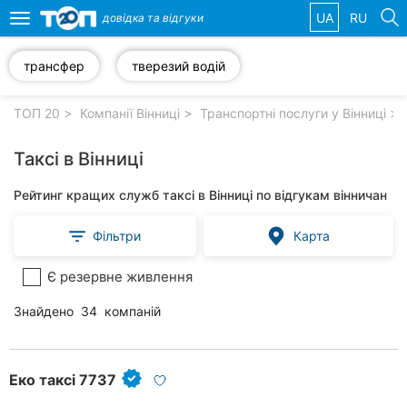
UA
RU
довідка та
відгуки
Toggle
navigation
трансфер
тверезий водій
Обрані
компанії
ТОП 20
Компанії Вінниці
Транспортні послуги у Вінниці
Таксі в Вінниці
Рейтинг кращих служб таксі в Вінниці по відгукам вінничан
Популярні
рубрики:
Фільтри
Карта
Стоматології
Є резервне живлення
Ветеринарні
Знайдено
34
компаній
клініки
Приватні
клініки
Еко таксі 7737