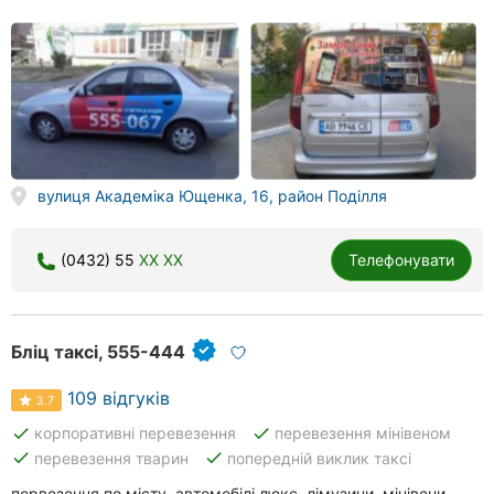
вулиця Академіка Ющенка, 16, район Поділля
(0432) 55
XX XX
Телефонувати
Бліц таксі, 555-444
109 відгуків
3.7
done
done
корпоративні перевезення
перевезення мінівеном
done
done
перевезення тварин
попередній виклик таксі
первезення по місту, автомобілі люкс, лімузини, мінівени,