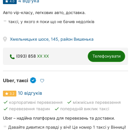
4 відгука
4.0
Авто vip-класу, легкових авто, доставка.
таксі, у якого я поки що не бачив недоліків
Хмельницьке шосе, 145, район Вишенька
(093) 858
XX XX
Телефонувати
Uber, таксі
10 відгуків
3.2
done
done
корпоративні перевезення
міжміське перевезення
done
done
перевезення тварин
попередній виклик таксі
Uber – надійна платформа для перевезень та доставки.
Давайте дивитися правді у вічі! Це номер 1 таксі у Вінниці!