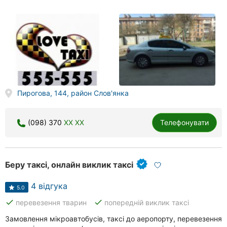
Пирогова, 144, район Слов'янка
(098) 370
XX XX
Телефонувати
Беру таксі, онлайн виклик таксі
4 відгука
5.0
done
done
перевезення тварин
попередній виклик таксі
Замовлення мікроавтобусів, таксі до аеропорту, перевезення