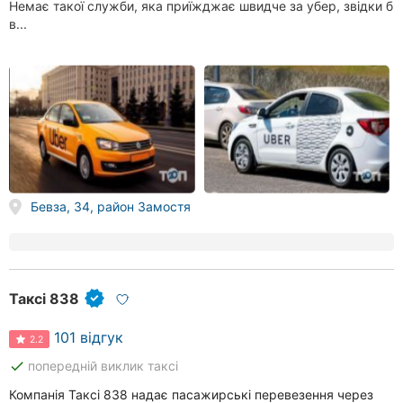
Немає такої служби, яка приїжджає швидче за убер, звідки б
в...
Бевза, 34, район Замостя
Таксі 838
101 відгук
2.2
done
попередній виклик таксі
Компанія Таксі 838 надає пасажирські перевезення через