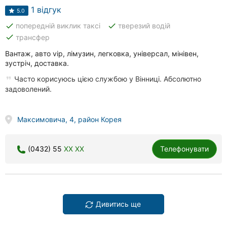
1 відгук
5.0
done
done
попередній виклик таксі
тверезий водій
done
трансфер
Вантаж, авто vip, лімузин, легковка, універсал, мінівен,
зустріч, доставка.
Часто корисуюсь цією службою у Вінниці. Абсолютно
задоволений.
Максимовича, 4, район Корея
(0432) 55
XX XX
Телефонувати
Дивитись ще