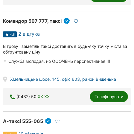
Командор 507 777, таксі
2 відгука
4.8
В грозу і заметіль таксі доставить в будь-яку точку міста за
обґрунтовану ціну.
Служба молодая, но ОООЧЕНЬ перспективная !!!
Хмельницьке шосе, 145, офіс 603, район Вишенька
(0432) 50
XX XX
Телефонувати
А-таксі 555-065
10 відгуків