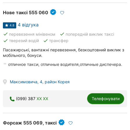
Нове таксі 555 060
4 відгука
4.8
done
done
перевезення мінівеном
попередній виклик таксі
done
done
тверезий водій
трансфер
Пасажирські, вантажні перевезення, безкоштовний виклик з
мобільного, бонуси.
отличное такси, отличные водителя,отличные диспечера.
Максимовича, 4, район Корея
(099) 387
XX XX
Телефонувати
Форсаж 555 069, таксі