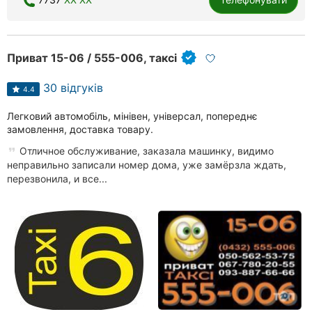
Рівне
Одеса
Приват 15-06 / 555-006, таксі
Кропивницький
30 відгуків
4.4
Київ
Легковий автомобіль, мінівен, універсал, попереднє
замовлення, доставка товару.
Харків
Отличное обслуживание, заказала машинку, видимо
Запоріжжя
неправильно записали номер дома, уже замёрзла ждать,
перезвонила, и все...
Дніпро
Львів
Кривий
Ріг
Миколаїв