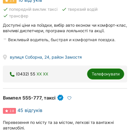
3.4
done
done
попередній виклик таксі
тверезий водій
done
трансфер
Доступні ціни на поїздки, вибір авто економ чи комфорт-клас,
ввічливі диспетчери, програма лояльності та акції.
Вежливый водитель, быстрая и комфортная поездка.
вулиця Соборна, 24, район Замостя
(0432) 55
XX XX
Телефонувати
Вимпел 555-777, таксі
45 відгуків
2.8
Перевезення по місту та за містом, легкові та вантажні
автомобілі.