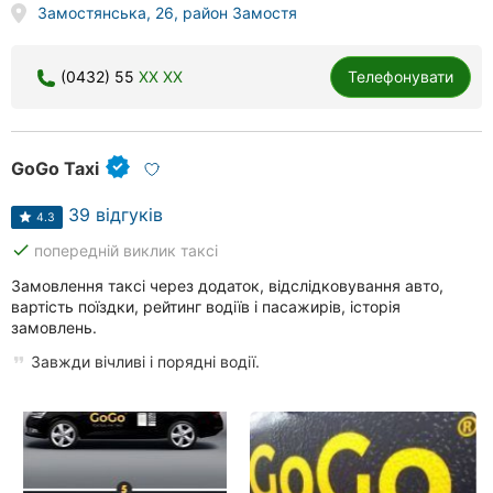
Замостянська, 26, район Замостя
Херсон
Полтава
(0432) 55
XX XX
Телефонувати
Чернігів
Черкаси
GoGo Taxi
Чернівці
39 відгуків
4.3
done
попередній виклик таксі
Суми
Замовлення таксі через додаток, відслідковування авто,
вартість поїздки, рейтинг водіїв і пасажирів, історія
Івано-
замовлень.
Франківськ
Завжди вічливі і порядні водії.
Луцьк
Ужгород