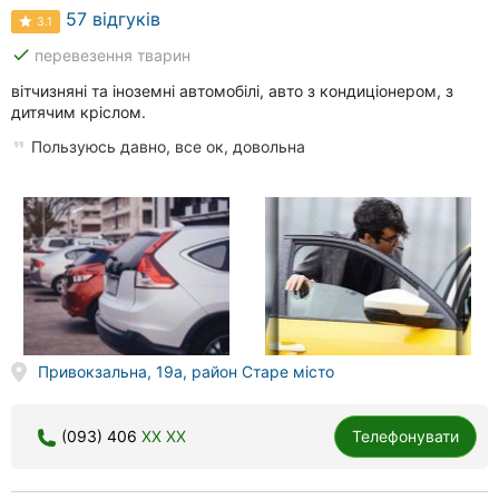
57 відгуків
3.1
done
перевезення тварин
вітчизняні та іноземні автомобілі, авто з кондиціонером, з
дитячим кріслом.
Пользуюсь давно, все ок, довольна
Привокзальна, 19а, район Старе місто
(093) 406
XX XX
Телефонувати