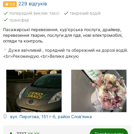
Автошколи
229 відгуків
3.8
done
done
попередній виклик таксі
тверезий водій
Ресторани
done
трансфер
Всі
Пасажирські перевезення, кур'єрська послуга, драйвер,
рубрики
перевезення тварин, послуги для пдв, нові електромобілі,
огляди та контроль.
Дуже ввічливий , порядний та обережний на дорозі водій.
<br>Рекомендую.<br>Велике дякую
Всі
міста:
Вінниця
Житомир
Тернопіль
вул. Пирогова, 151 г-б, район Слов'янка
Хмельницький
7737
XX XX
Телефонувати