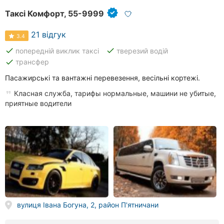
Таксі Комфорт, 55-9999
21 відгук
3.4
done
done
попередній виклик таксі
тверезий водій
done
трансфер
Пасажирські та вантажні перевезення, весільні кортежі.
Класная служба, тарифы нормальные, машини не убитые,
приятные водители
вулиця Івана Богуна, 2, район П'ятничани