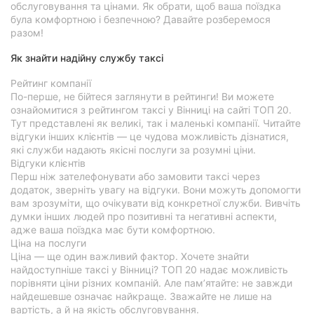
обслуговування та цінами. Як обрати, щоб ваша поїздка
була комфортною і безпечною? Давайте розберемося
разом!
Як знайти надійну службу таксі
Рейтинг компанії
По-перше, не бійтеся заглянути в рейтинги! Ви можете
ознайомитися з рейтингом таксі у Вінниці на сайті ТОП 20.
Тут представлені як великі, так і маленькі компанії. Читайте
відгуки інших клієнтів — це чудова можливість дізнатися,
які служби надають якісні послуги за розумні ціни.
Відгуки клієнтів
Перш ніж зателефонувати або замовити таксі через
додаток, зверніть увагу на відгуки. Вони можуть допомогти
вам зрозуміти, що очікувати від конкретної служби. Вивчіть
думки інших людей про позитивні та негативні аспекти,
адже ваша поїздка має бути комфортною.
Ціна на послуги
Ціна — ще один важливий фактор. Хочете знайти
найдоступніше таксі у Вінниці? ТОП 20 надає можливість
порівняти ціни різних компаній. Але пам’ятайте: не завжди
найдешевше означає найкраще. Зважайте не лише на
вартість, а й на якість обслуговування.