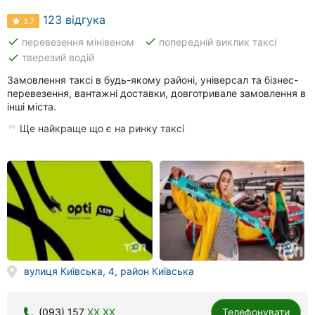
123 відгука
3.7
done
done
перевезення мінівеном
попередній виклик таксі
done
тверезий водій
Замовлення таксі в будь-якому районі, універсал та бізнес-
перевезення, вантажні доставки, довготривале замовлення в
інші міста.
Ще найкраще що є на ринку таксі
вулиця Київська, 4, район Київська
(093) 157
XX XX
Телефонувати