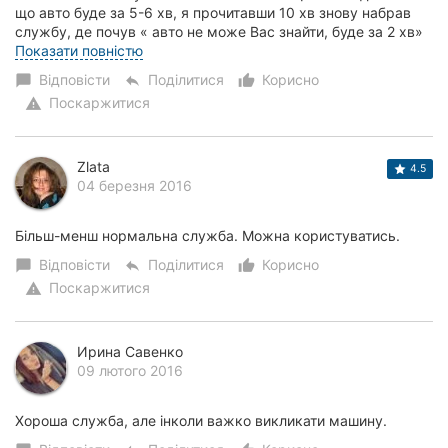
що авто буде за 5-6 хв, я прочитавши 10 хв знову набрав
Херсон
службу, де почув « авто не може Вас знайти, буде за 2 хв»
Прочикавши ще 10 хв я...
Показати повністю
Полтава
Відповісти
Поділитися
Корисно
chat_bubble
reply
thumb_up_alt
Поскаржитися
warning
Чернігів
Черкаси
Zlata
4.5
04 березня 2016
Чернівці
Більш-менш нормальна служба. Можна користуватись.
Суми
Відповісти
Поділитися
Корисно
chat_bubble
reply
thumb_up_alt
Івано-
Поскаржитися
warning
Франківськ
Луцьк
Ирина Савенко
09 лютого 2016
Ужгород
Хороша служба, але інколи важко викликати машину.
Карпати