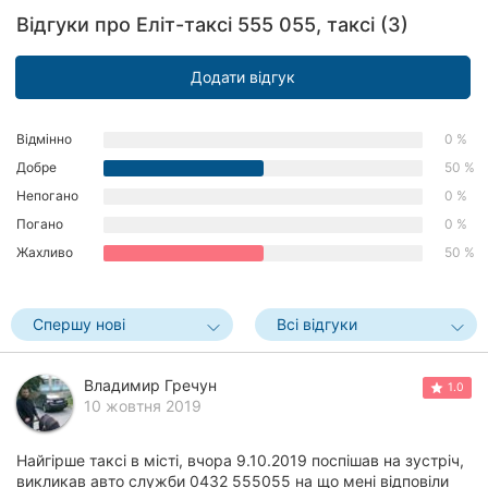
Рівне
Відгуки про Еліт-таксі 555 055, таксі (3)
Одеса
Додати відгук
Кропивницький
Відмінно
0 %
Київ
Добре
50 %
Непогано
0 %
Харків
Погано
0 %
Жахливо
50 %
Запоріжжя
Дніпро
Спершу нові
Всі відгуки
Львів
Владимир Гречун
1.0
Кривий
10 жовтня 2019
Ріг
Найгірше таксі в місті, вчора 9.10.2019 поспішав на зустріч,
Миколаїв
викликав авто служби 0432 555055 на що мені відповіли