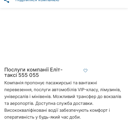
share
Автошколи
Ресторани
Всі
рубрики
Всі
Послуги компанії Еліт-
міста:
таксі 555 055
Компанія пропонує пасажирські та вантажні
Вінниця
перевезення, послуги автомобілів VIP-класу, лімузинів,
універсалів і мінівенів. Можливий трансфер до вокзалів
Житомир
та аеропортів. Доступна служба доставки.
Тернопіль
Висококваліфіковані водії забезпечують комфорт і
оперативність у будь-який час доби.
Хмельницький