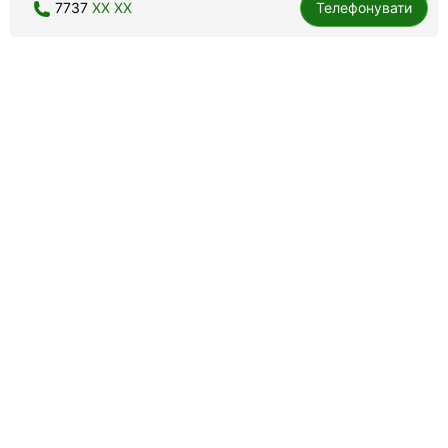
7737
XX XX
Телефонувати
Приват 15-06 / 555-006, таксі
30 відгуків
4.4
Легковий автомобіль, мінівен, універсал, попереднє
замовлення, доставка товару.
Отличное обслуживание, заказала машинку, видимо
неправильно записали номер дома, уже замёрзла ждать,
перезвонила, и все...