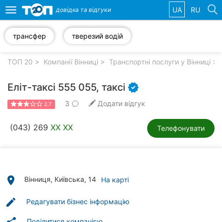
UA
RU
довідка та
відгуки
Toggle
navigation
трансфер
тверезий водій
Обрані
компанії
ТОП 20
Компанії Вінниці
Транспортні послуги у Вінниці
Еліт-таксі 555 055, таксі
3
Додати відгук
2.7
Популярні
рубрики:
(043) 269
XX XX
Телефонувати
Стоматології
Ветеринарні
клініки
place
Вінниця, Київська, 14
На карті
Приватні
edit
Редагувати бізнес інформацію
клініки
Поділитися компанією