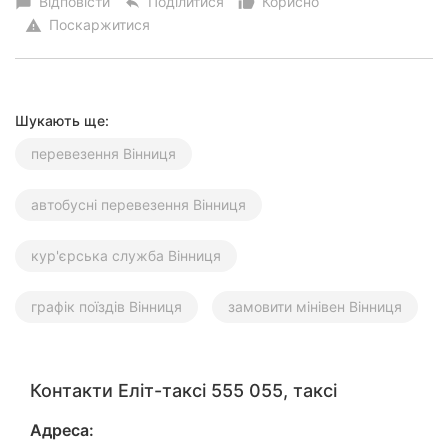
Відповісти
Поділитися
Корисно
chat_bubble
reply
thumb_up_alt
Поскаржитися
warning
Шукають ще:
перевезення Вінниця
автобусні перевезення Вінниця
кур'єрська служба Вінниця
графік поїздів Вінниця
замовити мінівен Вінниця
Контакти Еліт-таксі 555 055, таксі
Адреса: