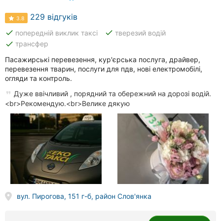
229 відгуків
3.8
done
done
попередній виклик таксі
тверезий водій
done
трансфер
Пасажирські перевезення, кур'єрська послуга, драйвер,
перевезення тварин, послуги для пдв, нові електромобілі,
огляди та контроль.
Дуже ввічливий , порядний та обережний на дорозі водій.
<br>Рекомендую.<br>Велике дякую
вул. Пирогова, 151 г-б, район Слов'янка