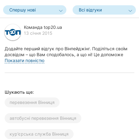
Херсон
Спершу нові
Всі відгуки
Полтава
Команда top20.ua
13 січня 2015
Чернігів
Черкаси
Додайте перший відгук про Вінпейджінг. Поділіться своїм
досвідом – що Вам сподобалось, а що ні! Це допоможе
Чернівці
іншим жителям Вінниці зробити правильний в...
Показати повністю
Суми
Івано-
Шукають ще:
Франківськ
перевезення Вінниця
Луцьк
автобусні перевезення Вінниця
Ужгород
Карпати
кур'єрська служба Вінниця