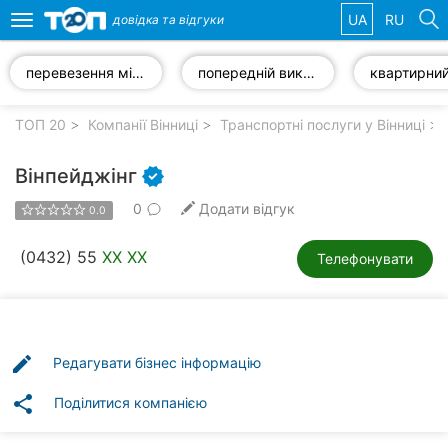
UA
RU
довідка та
відгуки
Toggle
navigation
перевезення мінівеном
попередній виклик таксі
Обрані
компанії
ТОП 20
Компанії Вінниці
Транспортні послуги у Вінниці
Вінпейджінг
0
Додати відгук
0.0
Популярні
рубрики:
(0432) 55
XX XX
Телефонувати
Стоматології
Ветеринарні
клініки
edit
Редагувати бізнес інформацію
Приватні
share
Поділитися компанією
клініки