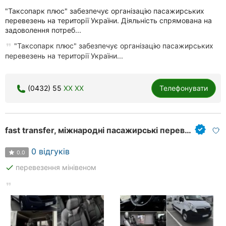
"Таксопарк плюс" забезпечує організацію пасажирських
перевезень на території України. Діяльність спрямована на
задоволення потреб...
"Таксопарк плюс" забезпечує організацію пасажирських
перевезень на території України...
(0432) 55
XX XX
Телефонувати
fast transfer, міжнародні пасажирські перевезення
0 відгуків
0.0
done
перевезення мінівеном