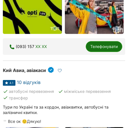
(093) 157
XX XX
Телефонувати
Кий Авиа, авіакаси
10 відгуків
4.1
done
done
автобусні перевезення
міжміське перевезення
done
трансфер
Тури по Україні та за кордон, авіаквитки, автобусні та
залізничні квитки.
Все ок 🙂Дякую!