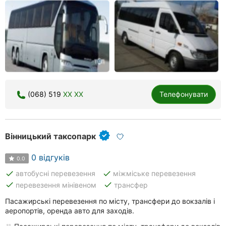
(068) 519
XX XX
Телефонувати
Вінницький таксопарк
0 відгуків
0.0
done
done
автобусні перевезення
міжміське перевезення
done
done
перевезення мінівеном
трансфер
Пасажирські перевезення по місту, трансфери до вокзалів і
аеропортів, оренда авто для заходів.