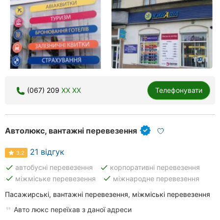
(067) 209
XX XX
Телефонувати
Автолюкс, вантажні перевезення
21 відгук
3.2
done
done
автобусні перевезення
корпоративні перевезення
done
done
міжміське перевезення
міжнародне перевезення
Пасажирські, вантажні перевезення, міжміські перевезення
Авто люкс переїхав з даної адреси