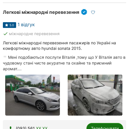
Легкові міжнародні перевезення
1 відгук
5.0
done
міжнародне перевезення
Легкові міжнародні перевезення пасажирів по Україні на
комфортному авто hyundai sonata 2015.
Мені подобаються послуги Віталія ,тому що У Віталія авто в
чудовому стані чисте акуратне та охайне та приємний
аромат....
(093) 561
XX XX
Телефонувати