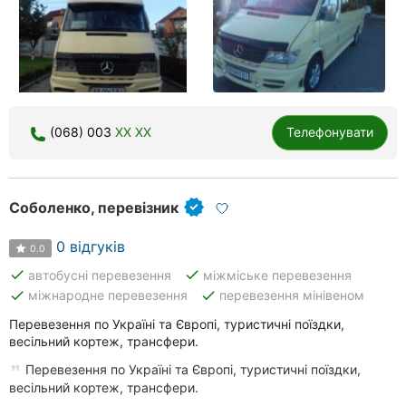
(068) 003
XX XX
Телефонувати
Соболенко, перевізник
0 відгуків
0.0
done
done
автобусні перевезення
міжміське перевезення
done
done
міжнародне перевезення
перевезення мінівеном
Перевезення по Україні та Європі, туристичні поїздки,
весільний кортеж, трансфери.
Перевезення по Україні та Європі, туристичні поїздки,
весільний кортеж, трансфери.