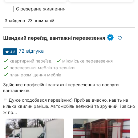
Є резервне живлення
Знайдено
23
компаній
Швидкий переїзд, вантажні перевезення
72 відгука
4.8
done
done
квартирний переїзд
міжміське перевезення
done
перевезення меблів та техніки
done
план розміщення меблів
Здійснює професійні вантажні перевезення та послуги
вантажників.
Дуже сподобався перевізник) Приїхав вчасно, навіть на
кілька хвилин раніше. Автомобіль великий та зручний, і звісно
ж пр...