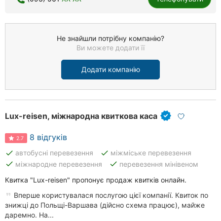
Не знайшли потрібну компанію?
Ви можете додати її
Додати компанію
Lux-reisen, міжнародна квиткова каса
8 відгуків
2.7
done
done
автобусні перевезення
міжміське перевезення
done
done
міжнародне перевезення
перевезення мінівеном
Квитка "Lux-reisen" пропонує продаж квитків онлайн.
Вперше користувалася послугою цієї компанії. Квиток по
знижці до Польщі-Варшава (дійсно схема працює), майже
даремно. На...