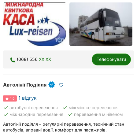
(068) 556
XX XX
Телефонувати
Автолінії Поділля
1 відгук
1.0
done
done
автобусні перевезення
міжміське перевезення
done
done
міжнародне перевезення
перевезення мінівеном
Автолінії поділля – регулярні перевезення, технічний стан
автобусів, вправні водії, комфорт для пасажирів.