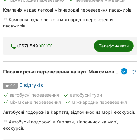
Компанія надає легкові міжнародні перевезення пасажирів.
Компанія надає легкові міжнародні перевезення
пасажирів.
(067) 549
XX XX
Телефонувати
Пасажирські перевезення на вул. Максимовича
0 відгуків
0.0
done
done
автобусні перевезення
автобусні тури
done
done
міжміське перевезення
міжнародне перевезення
Автобусні подорожі в Карпати, відпочинок на морі, екскурсії.
Автобусні подорожі в Карпати, відпочинок на морі,
екскурсії.