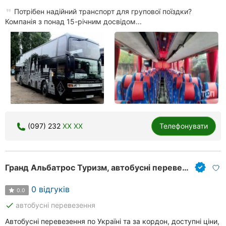
Потрібен надійний транспорт для групової поїздки?
Компанія з понад 15-річним досвідом...
(097) 232
XX XX
Телефонувати
Гранд Альбатрос Туризм, автобусні перевезення
0 відгуків
0.0
done
автобусні перевезення
Автобусні перевезення по Україні та за кордон, доступні ціни,