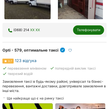
(068) 214
XX XX
Телефонувати
Opti - 579, оптимальне таксі
123 відгука
3.7
done
done
перевезення мінівеном
попередній виклик таксі
done
тверезий водій
Замовлення таксі в будь-якому районі, універсал та бізнес-
перевезення, вантажні доставки, довготривале замовлення в
інші міста.
Ще найкраще що є на ринку таксі