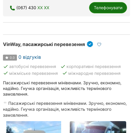
(067) 430
XX XX
Телефонувати
VinWay, пасажирські перевезення
0 відгуків
0.0
done
done
автобусні перевезення
корпоративні перевезення
done
done
міжміське перевезення
міжнародне перевезення
Пасажирські перевезення мінівенами. Зручно, економно,
надійно. Гнучка організація, можливість термінового
замовлення.
Пасажирські перевезення мінівенами. Зручно, економно,
надійно. Гнучка організація, можливість термінового
замовлення.