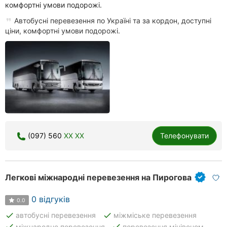
комфортні умови подорожі.
Автобусні перевезення по Україні та за кордон, доступні
ціни, комфортні умови подорожі.
(097) 560
XX XX
Телефонувати
Легкові міжнародні перевезення на Пирогова
0 відгуків
0.0
done
done
автобусні перевезення
міжміське перевезення
done
done
міжнародне перевезення
перевезення мінівеном