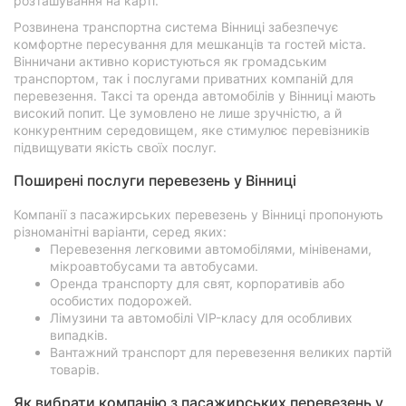
розташування на карті.
Розвинена транспортна система Вінниці забезпечує
комфортне пересування для мешканців та гостей міста.
Вінничани активно користуються як громадським
транспортом, так і послугами приватних компаній для
перевезення. Таксі та оренда автомобілів у Вінниці мають
високий попит. Це зумовлено не лише зручністю, а й
конкурентним середовищем, яке стимулює перевізників
підвищувати якість своїх послуг.
Поширені послуги перевезень у Вінниці
Компанії з пасажирських перевезень у Вінниці пропонують
різноманітні варіанти, серед яких:
Перевезення легковими автомобілями, мінівенами,
мікроавтобусами та автобусами.
Оренда транспорту для свят, корпоративів або
особистих подорожей.
Лімузини та автомобілі VIP-класу для особливих
випадків.
Вантажний транспорт для перевезення великих партій
товарів.
Як вибрати компанію з пасажирських перевезень у