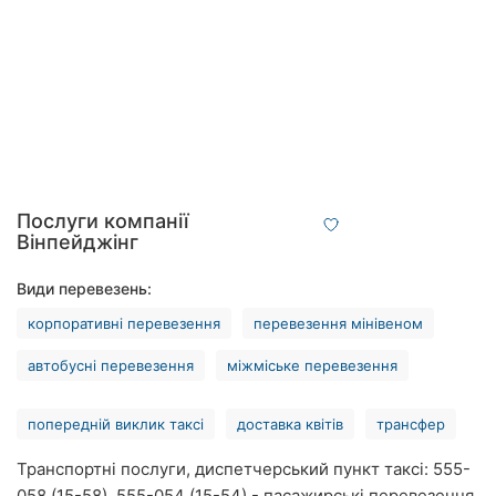
Автошколи
Ресторани
Всі
рубрики
Послуги компанії
Вінпейджінг
Всі
міста:
Види перевезень:
корпоративні перевезення
перевезення мінівеном
Вінниця
автобусні перевезення
міжміське перевезення
Житомир
Тернопіль
попередній виклик таксі
доставка квітів
трансфер
Транспортні послуги, диспетчерський пункт таксі: 555-
Хмельницький
058 (15-58), 555-054 (15-54) - пасажирські перевезення