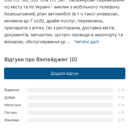
Рівне
по місту та по Україні - виклик з мобільного телефону
безкоштовний, різні автомобілі (в т ч таксі-універсал,
Одеса
мінівени до 7 осіб), драйв-послуг, перевезень,
препаратів з аптек, їжі з ресторанів, доставка квітів,
Кропивницький
документів, запчастин, зустріч-проводи в аеропорту та
вокзалах, обслуговування ур ...
Читати далі
Київ
Харків
Відгуки про Вінпейджінг (0)
Запоріжжя
Додати відгук
Дніпро
Відмінно
0 %
Львів
Добре
0 %
Непогано
0 %
Кривий
Ріг
Погано
0 %
Жахливо
0 %
Миколаїв