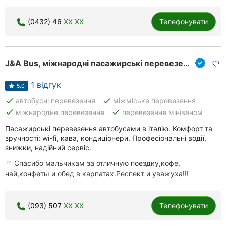
(0432) 46
XX XX
Телефонувати
J&A Bus, міжнародні пасажирські перевезення
1 відгук
5.0
done
done
автобусні перевезення
міжміське перевезення
done
done
міжнародне перевезення
перевезення мінівеном
Пасажирські перевезення автобусами в італію. Комфорт та
зручності: wi-fi, кава, кондиціонери. Професіональні водії,
знижки, надійний сервіс.
Спасибо мальчикам за отличную поездку,кофе,
чай,конфеты и обед в карпатах.Респект и уважуха!!!
(093) 507
XX XX
Телефонувати