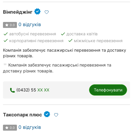
Вінпейджінг
0 відгуків
0.0
done
done
автобусні перевезення
доставка квітів
done
done
корпоративні перевезення
міжміське перевезення
Компанія забезпечує пасажирські перевезення та доставку
різних товарів.
Компанія забезпечує пасажирські перевезення та
доставку різних товарів.
(0432) 55
XX XX
Телефонувати
Таксопарк плюс
0 відгуків
0.0