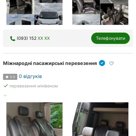
(093) 152
XX XX
Телефонувати
Міжнародні пасажирські перевезення
0 відгуків
0.0
done
перевезення мінівеном