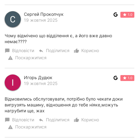
Сергей Прокопчук
1.0
19 жовтня 2025
Чому відмічено що відділення є, а його вже давно
немає????
Відповісти
Поділитися
Корисно
chat_bubble
reply
thumb_up_alt
Поскаржитися
warning
Игорь Дудюк
1.0
19 жовтня 2025
Відмовились обслуговувати, потрібно було чекати доки
вигрузять машину, відношення до тебе ніяке,можуть
нагрубити ще, жах
Відповісти
Поділитися
Корисно
chat_bubble
reply
thumb_up_alt
Поскаржитися
warning