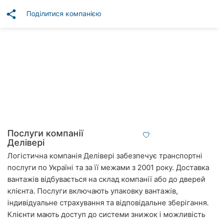
Автошколи
share
Поділитися компанією
Ресторани
Всі
рубрики
Всі
міста:
Послуги компанії
Делівері
Вінниця
Логістична компанія Делівері забезпечує транспортні
Житомир
послуги по Україні та за її межами з 2001 року. Доставка
вантажів відбувається на склад компанії або до дверей
Тернопіль
клієнта. Послуги включають упаковку вантажів,
індивідуальне страхування та відповідальне зберігання.
Хмельницький
Клієнти мають доступ до системи знижок і можливість