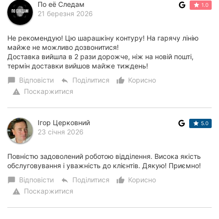
По её Следам
1.0
21 березня 2026
Не рекомендую! Цю шарашкіну контуру! На гарячу лінію
майже не можливо дозвонитися!
Доставка вийшла в 2 рази дорожче, ніж на новій пошті,
термін доставки вийшов майже тиждень!
Відповісти
Поділитися
Корисно
chat_bubble
reply
thumb_up_alt
Поскаржитися
warning
Ігор Церковний
5.0
23 січня 2026
Повністю задоволений роботою відділення. Висока якість
обслуговування і уважність до клієнтів. Дякую! Приємно!
Відповісти
Поділитися
Корисно
chat_bubble
reply
thumb_up_alt
Поскаржитися
warning