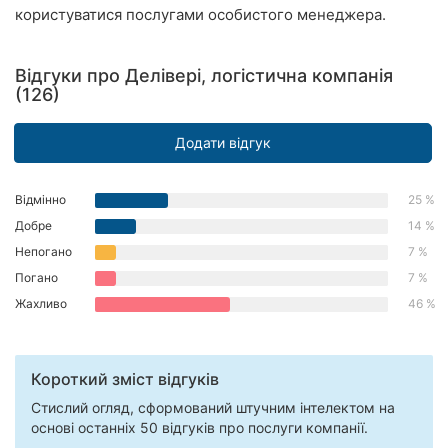
користуватися послугами особистого менеджера.
Рівне
Одеса
Відгуки про Делівері, логістична компанія
(126)
Кропивницький
Додати відгук
Київ
Харків
Відмінно
25 %
Добре
14 %
Запоріжжя
Непогано
7 %
Дніпро
Погано
7 %
Жахливо
46 %
Львів
Кривий
Короткий зміст відгуків
Ріг
Стислий огляд, сформований штучним інтелектом на
Миколаїв
основі останніх 50 відгуків про послуги компанії.