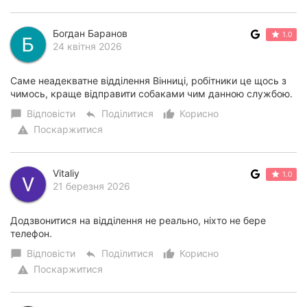
Богдан Баранов
1.0
24 квітня 2026
Саме неадекватне відділення Вінниці, робітники це щось з
чимось, краще відправити собаками чим данною службою.
Відповісти
Поділитися
Корисно
chat_bubble
reply
thumb_up_alt
Поскаржитися
warning
Vitaliy
1.0
21 березня 2026
Додзвонитися на відділення не реально, ніхто не бере
телефон.
Відповісти
Поділитися
Корисно
chat_bubble
reply
thumb_up_alt
Поскаржитися
warning