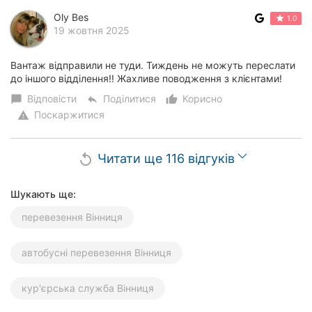
Oly Bes
1.0
19 жовтня 2025
Вантаж відправили не туди. Тиждень не можуть переслати
до іншого відділення!! Жахливе поводження з клієнтами!
Відповісти
Поділитися
Корисно
chat_bubble
reply
thumb_up_alt
Поскаржитися
warning
Читати ще 116 відгуків
replay
Шукають ще:
перевезення Вінниця
автобусні перевезення Вінниця
кур'єрська служба Вінниця