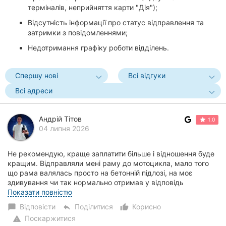
терміналів, неприйняття карти "Дія");
Відсутність інформації про статус відправлення та
затримки з повідомленнями;
Недотримання графіку роботи відділень.
Спершу нові
Всі відгуки
Всі адреси
Андрій Тітов
1.0
04 липня 2026
Не рекомендую, краще заплатити більше і відношення буде
кращим. Відправляли мені раму до мотоцикла, мало того
що рама валялась просто на бетонній підлозі, на моє
здивування чи так нормально отримав у відповідь
«дивіться ось ще до неї вилки-хуїлки» ,...
Показати повністю
Відповісти
Поділитися
Корисно
chat_bubble
reply
thumb_up_alt
Поскаржитися
warning