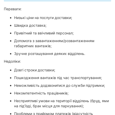
Херсон
Переваги:
Полтава
Низькі ціни на послуги доставки;
Швидка доставка;
Чернігів
Привітний та ввічливий персонал;
Черкаси
Допомога з завантаженням/розвантаженням
габаритних вантажів;
Чернівці
Зручне розташування деяких відділень.
Суми
Недоліки:
Довгі строки доставки;
Івано-
Франківськ
Пошкодження вантажів під час транспортування;
Неможливість додзвонитися до служби підтримки;
Луцьк
Некомпетентність працівників;
Ужгород
Несприятливі умови на території відділень (бруд, ями
на під'їзді, брак місця для паркування);
Карпати
Проблеми з прийомом платежів (відсутність