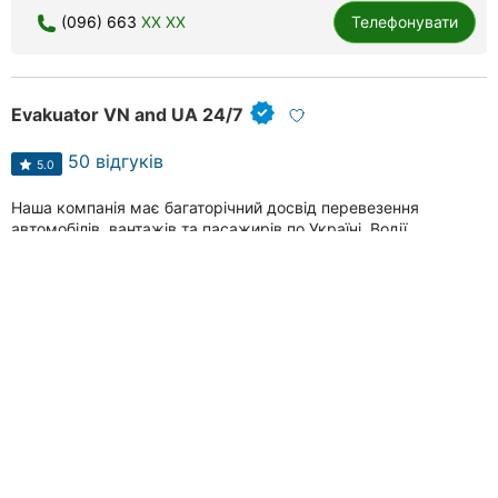
(096) 663
XX XX
Телефонувати
Evakuator VN and UA 24/7
50 відгуків
5.0
Наша компанія має багаторічний досвід перевезення
автомобілів, вантажів та пасажирів по Україні. Водії
“Evakuator VN...
Дякую Вам велике за оперативну допомогу! Рекомендую
усім, хто потребує допомогу по евакуюванню автомобіля.
Швидко, якісн...