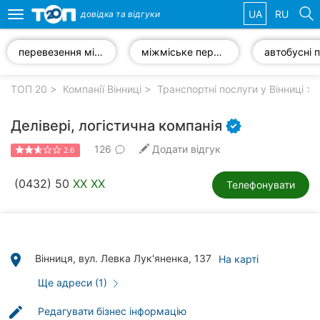
UA
RU
довідка та
відгуки
Toggle
navigation
перевезення мінівеном
міжміське перевезення
Обрані
компанії
ТОП 20
Компанії Вінниці
Транспортні послуги у Вінниці
Делівері, логістична компанія
126
Додати відгук
2.6
Популярні
рубрики:
(0432) 50
XX XX
Телефонувати
Стоматології
Ветеринарні
клініки
place
Вінниця, вул. Левка Лук'яненка, 137
На карті
Приватні
Ще адреси (1)
клініки
edit
Редагувати бізнес інформацію