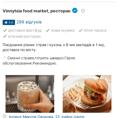
Рівне
Vinnytsia food market, ресторан
Одеса
289 відгуків
4.6
Кропивницький
done
done
done
доставка фастфуд
жива музика
літня тераса
done
м'ясний ресторан
Київ
Поєднання різних страв і кухонь з 8-ми закладів в 1-му,
доставка по місту.
Харків
Смачні страви,готують швидко.Гарне
Запоріжжя
обслуговування.Рекомендую.
Дніпро
Львів
Кривий
Ріг
Миколаїв
вулиця Миколи Оводова, 22, район Центр