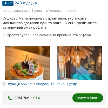
Автошколи
243 відгука
4.7
done
done
доставка суші і роли
японська кухня
Ресторани
Суші-бар Marlin пропонує страви японської кухні з
Всі
можливістю доставки суші та ролів. Якісні інгредієнти та
рубрики
автентичний смак роблять...
Просто супер , все смачно та приємна атмосфера
Всі
міста:
Вінниця
Житомир
вулиця Миколи Оводова, 15, район Центр
Тернопіль
(095) 706
XX XX
Телефонувати
Хмельницький