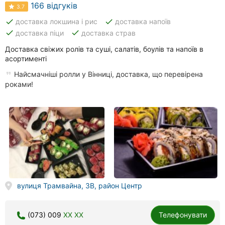
166 відгуків
3.7
done
done
доставка локшина і рис
доставка напоїв
done
done
доставка піци
доставка страв
Доставка свіжих ролів та суші, салатів, боулів та напоїв в
асортименті
Найсмачніші ролли у Вінниці, доставка, що перевірена
роками!
вулиця Трамвайна, 3В, район Центр
(073) 009
XX XX
Телефонувати