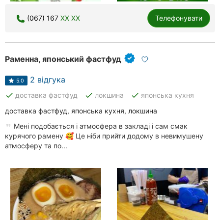
(067) 167
XX XX
Телефонувати
Раменна, японський фастфуд
2 відгука
5.0
done
done
done
доставка фастфуд
локшина
японська кухня
доставка фастфуд, японська кухня, локшина
Мені подобається і атмосфера в закладі і сам смак
курячого рамену 🥰 Це ніби прийти додому в невимушену
атмосферу та по...