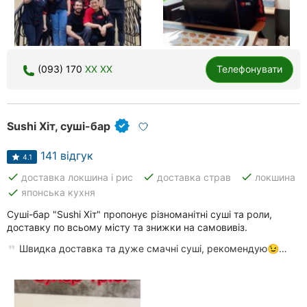
(093) 170
XX XX
Телефонувати
Sushi Хіт, суші-бар
141 відгук
4.1
done
done
done
доставка локшина і рис
доставка страв
локшина
done
японська кухня
Суші-бар "Sushi Хіт" пропонує різноманітні суші та роли,
доставку по всьому місту та знижки на самовивіз.
Швидка доставка та дуже смачні суші, рекомендую😉…