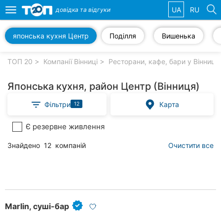
UA
RU
довідка та
відгуки
Toggle
navigation
японська кухня Центр
Поділля
Вишенька
Обрані
компанії
ТОП 20
Компанії Вінниці
Ресторани, кафе, бари у Вінниці
Японська кухня, район Центр (Вінниця)
Фільтри
Карта
12
Популярні
рубрики:
Є резервне живлення
Стоматології
Знайдено
12
компаній
Очистити все
Ветеринарні
клініки
Приватні
клініки
Marlin, суші-бар