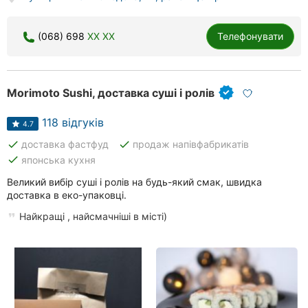
Херсон
(068) 698
XX XX
Телефонувати
Полтава
Чернігів
Morimoto Sushi, доставка суші і ролів
Черкаси
118 відгуків
4.7
Чернівці
done
done
доставка фастфуд
продаж напівфабрикатів
done
японська кухня
Суми
Великий вибір суші і ролів на будь-який смак, швидка
Івано-
доставка в еко-упаковці.
Франківськ
Найкращі , найсмачніші в місті)
Луцьк
Ужгород
Карпати