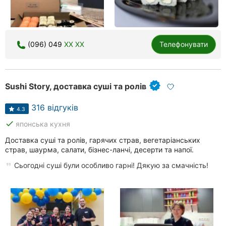
(096) 049
XX XX
Телефонувати
Sushi Story, доставка суші та ролів
316 відгуків
4.3
done
японська кухня
Доставка суші та ролів, гарячих страв, вегетаріанських
страв, шаурма, салати, бізнес-ланчі, десерти та напої.
Сьогодні суші були особливо гарні! Дякую за смачність!