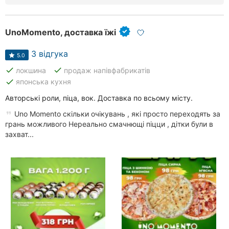
UnoMomento, доставка їжі
3 відгука
5.0
done
done
локшина
продаж напівфабрикатів
done
японська кухня
Авторські роли, піца, вок. Доставка по всьому місту.
Uno Momento скільки очікувань , які просто переходять за
грань можливого Нереально смачнющі піцци , дітки були в
захват...