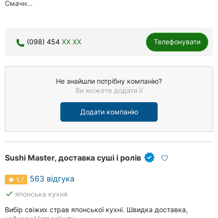
Смачн...
(098) 454
XX XX
Телефонувати
Не знайшли потрібну компанію?
Ви можете додати її
Додати компанію
Sushi Master, доставка суші і ролів
563 відгука
3.7
done
японська кухня
Вибір свіжих страв японської кухні. Швидка доставка,