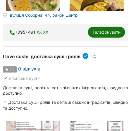
вулиця Соборна, 44, район Центр
(095) 491
XX XX
Телефонувати
I love sushi, доставка суші і ролів
0 відгуків
0.0
done
японська кухня
Доставка суші, ролів та сетів зі свіжих інгредієнтів, швидко та
доступно.
Доставка суші, ролів та сетів зі свіжих інгредієнтів, швидко
та доступно.