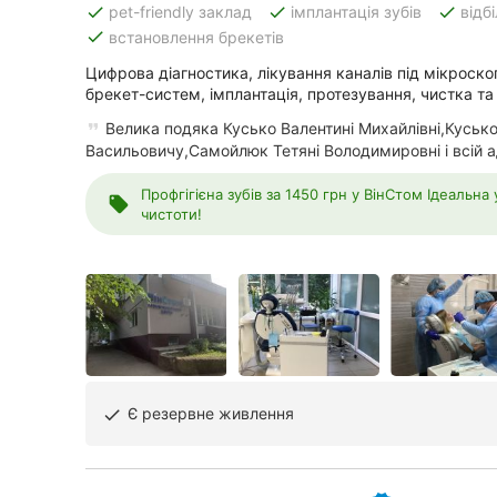
done
done
done
pet-friendly заклад
імплантація зубів
відб
done
встановлення брекетів
Цифрова діагностика, лікування каналів під мікроск
Всі міста:
брекет-систем, імплантація, протезування, чистка та 
Вінниця
Велика подяка Кусько Валентині Михайлівні,Куськ
Васильовичу,Самойлюк Тетяні Володимировні і всій ад
Житомир
Профгігієна зубів за 1450 грн у ВінСтом Ідеальна
local_offer
чистоти!
Тернопіль
Хмельницький
Рівне
Одеса
Кропивницький
Є резервне живлення
done
Київ