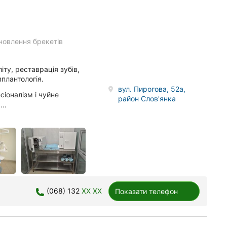
новлення брекетів
іту, реставрація зубів,
мплантологія.
вул. Пирогова, 52а,
іоналізм і чуйне
район Слов'янка
..
(068) 132
XX XX
Показати телефон