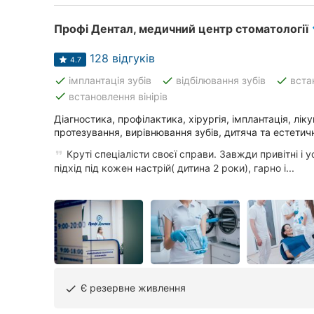
Профі Дентал, медичний центр стоматології
128 відгуків
4.7
done
done
done
імплантація зубів
відбілювання зубів
вста
done
встановлення вінірів
Діагностика, профілактика, хірургія, імплантація, лік
протезування, вирівнювання зубів, дитяча та естетич
Круті спеціалісти своєї справи. Завжди привітні і у
підхід під кожен настрій( дитина 2 роки), гарно і...
Є резервне живлення
done