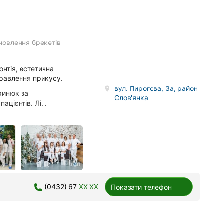
новлення брекетів
донтія, естетична
правлення прикусу.
вул. Пирогова, 3а, район
ринюк за
Слов'янка
цієнтів. Лі...
(0432) 67
XX XX
Показати телефон