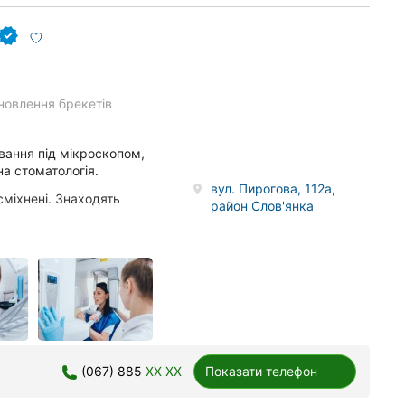
новлення брекетів
ування під мікроскопом,
на стоматологія.
вул. Пирогова, 112а,
сміхнені. Знаходять
район Слов'янка
(067) 885
XX XX
Показати телефон