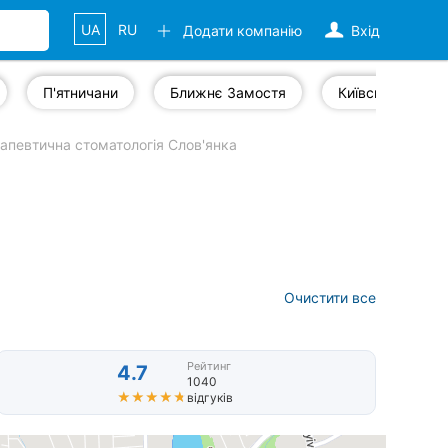
UA
RU
Додати компанію
Вхід
П'ятничани
Ближнє Замостя
Київська
апевтична стоматологія Слов'янка
Очистити все
Рейтинг
4.7
1040
★★★★★
★★★★★
відгуків