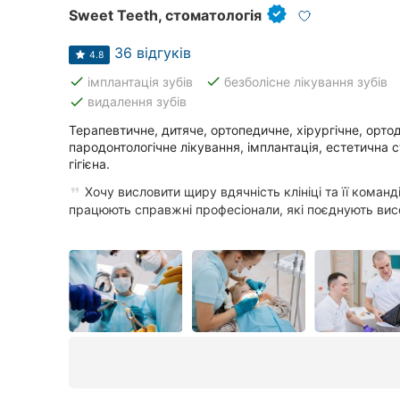
Sweet Teeth, стоматологія
36 відгуків
4.8
done
done
імплантація зубів
безболісне лікування зубів
done
видалення зубів
Терапевтичне, дитяче, ортопедичне, хірургічне, орто
пародонтологічне лікування, імплантація, естетична 
гігієна.
Хочу висловити щиру вдячність клініці та її команді
працюють справжні професіонали, які поєднують висо