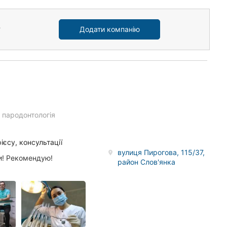
Додати компанію
e
пародонтологія
ієсу, консультації
вулиця Пирогова, 115/37,
и! Рекомендую!
район Слов'янка