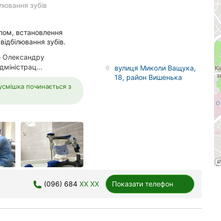
ілювання зубів
опом, встановлення
відбілювання зубів.
о Олександру
міністрац...
вулиця Миколи Ващука,
18, район Вишенька
 усмішка починається з
(096) 684
XX XX
Показати телефон