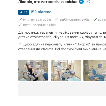
Харків
Лікоріс, стоматологічна клініка
Запоріжжя
153 відгука
4.7
done
done
done
імплантація зубів
відбілювання зубів
вста
Дніпро
done
встановлення вінірів
Львів
Діагностика, терапевтичне лікування карієсу та пульп
дитяча стоматологія, лікування вагітних, хірургія та і
Кривий Ріг
Щиро вдячна персоналу клініки "Лікорис" за профес
ставлення до клієнтів. Всі послуги були виконані на на.
Миколаїв
Херсон
Полтава
Чернігів
Черкаси
Чернівці