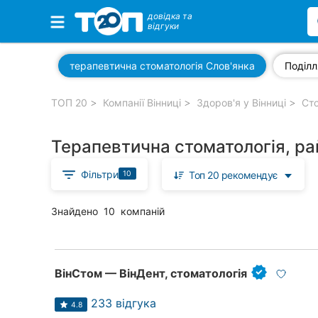
довідка та
відгуки
Обрані компанії
терапевтична стоматологія Слов'янка
Поділл
ТОП 20
Компанії Вінниці
Здоров'я у Вінниці
Сто
Популярні рубрики:
Терапевтична стоматологія, ра
Стоматології
Фільтри
10
Топ 20 рекомендує
Ветеринарні клініки
Приватні клініки
Знайдено
10
компаній
Автошколи
Ресторани
ВінСтом — ВінДент, стоматологія
Всі рубрики
233 відгука
4.8