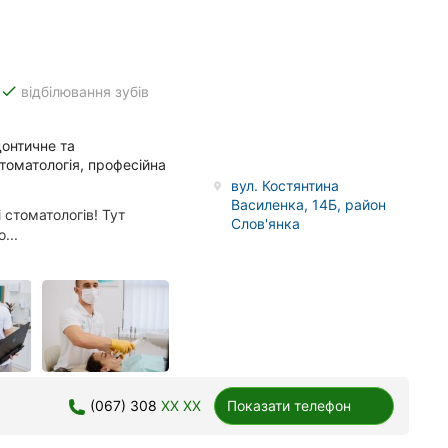
done
відбілювання зубів
донтичне та
стоматологія, професійна
вул. Костянтина
Василенка, 14Б, район
 стоматологів! Тут
Слов'янка
...
(067) 308
XX XX
Показати телефон