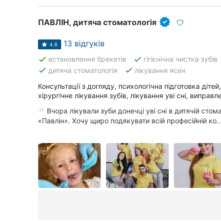
ПАВЛІН, дитяча стоматологія
13 відгуків
4.6
done
done
встановлення брекетів
гігієнічна чистка зубів
done
done
дитяча стоматологія
лікування ясен
Консультації з догляду, психологічна підготовка дітей
хірургічне лікування зубів, лікування уві сні, виправ
Вчора лікували зуби донечці уві сні в дитячій стомат
«Павлін». Хочу щиро подякувати всій професійній ко..