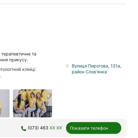
, терапевтичне та
лення прикусу.
Вулиця Пирогова, 131а,
ологічній клініці
район Слов'янка
.
(073) 463
XX XX
Показати телефон