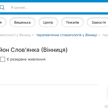
я
Вишенька
Центр
Тяжилів
Замостя
матології у Вінниці
терапевтична стоматологія у Вінниці
тер
йон Слов'янка (Вінниця)
Є резервне живлення