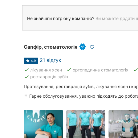
Не знайшли потрібну компанію?
Ви можете додати її
Сапфір, стоматологія
21 відгук
4.9
done
done
don
лікування ясен
ортопедична стоматологія
done
реставрація зубів
Протезування, реставрація зубів, лікування ясен і кар
Гарне обслуговування, уважно підходять до робот