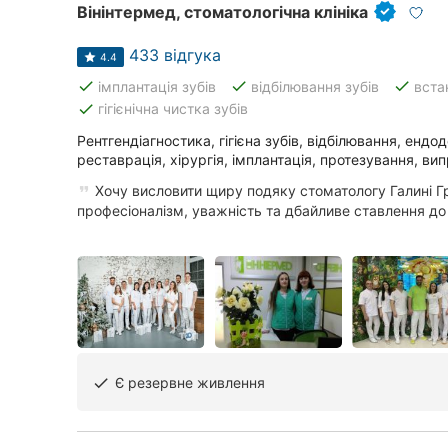
Вінінтермед, стоматологічна клініка
Суми
433 відгука
4.4
Івано-Франківськ
done
done
done
імплантація зубів
відбілювання зубів
вста
done
гігієнічна чистка зубів
Луцьк
Рентгендіагностика, гігієна зубів, відбілювання, ендо
Ужгород
реставрація, хірургія, імплантація, протезування, ви
Хочу висловити щиру подяку стоматологу Галині Г
Карпати
професіоналізм, уважність та дбайливе ставлення до па
Є резервне живлення
done