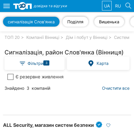
UA
RU
довідка та
відгуки
Toggle
navigation
сигналізація Слов'янка
Поділля
Вишенька
Обрані
компанії
ТОП 20
Компанії Вінниці
Дім і побут у Вінниці
Системи б
Сигналізація, район Слов'янка (Вінниця)
Фільтри
Карта
3
Популярні
рубрики:
Є резервне живлення
Стоматології
Знайдено
3
компаній
Очистити все
Ветеринарні
клініки
Приватні
клініки
ALL Security, магазин систем безпеки