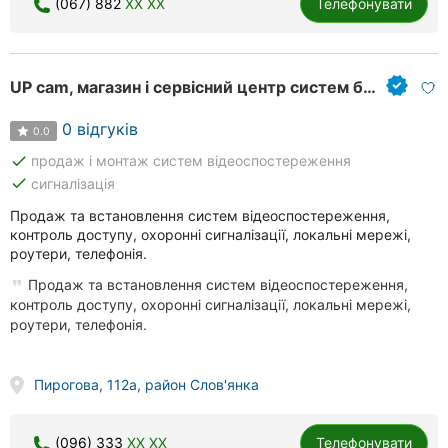
(067) 882
XX XX
Телефонувати
Рівне
Одеса
UP cam, магазин і сервісний центр систем безпеки
Кропивницький
0 відгуків
0.0
Київ
done
продаж і монтаж систем відеоспостереження
done
сигналізація
Харків
Продаж та встановлення систем відеоспостереження,
контроль доступу, охоронні сигналізації, локальні мережі,
Запоріжжя
роутери, телефонія.
Дніпро
Продаж та встановлення систем відеоспостереження,
контроль доступу, охоронні сигналізації, локальні мережі,
Львів
роутери, телефонія.
Кривий
Ріг
Пирогова, 112а, район Слов'янка
Миколаїв
(096) 333
XX XX
Телефонувати