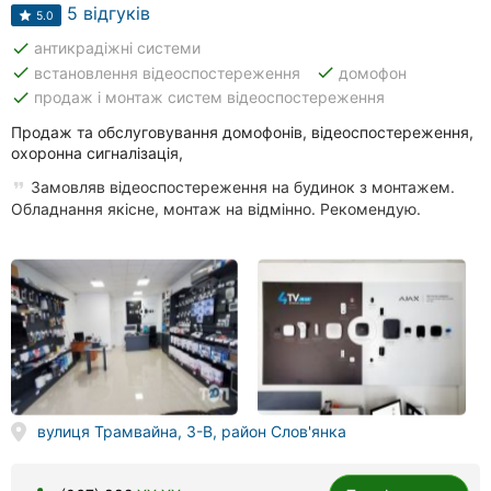
Автошколи
5 відгуків
5.0
done
антикрадіжні системи
Ресторани
done
done
встановлення відеоспостереження
домофон
done
продаж і монтаж систем відеоспостереження
Всі
рубрики
Продаж та обслуговування домофонів, відеоспостереження,
охоронна сигналізація,
Замовляв відеоспостереження на будинок з монтажем.
Обладнання якісне, монтаж на відмінно. Рекомендую.
Всі
міста:
Вінниця
Житомир
Тернопіль
вулиця Трамвайна, 3-В, район Слов'янка
Хмельницький