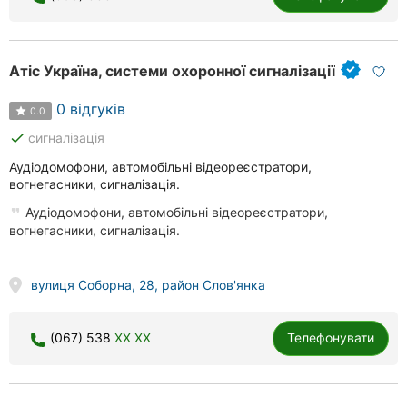
Херсон
Полтава
Атіс Україна, системи охоронної сигналізації
Чернігів
0 відгуків
0.0
Черкаси
done
сигналізація
Аудіодомофони, автомобільні відеореєстратори,
Чернівці
вогнегасники, сигналізація.
Аудіодомофони, автомобільні відеореєстратори,
Суми
вогнегасники, сигналізація.
Івано-
Франківськ
вулиця Соборна, 28, район Слов'янка
Луцьк
(067) 538
XX XX
Телефонувати
Ужгород
Карпати