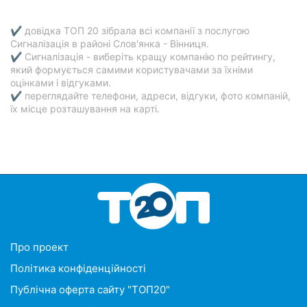
✔ довідка ТОП 20 зібрала всі компанії з послугою
Сигналізація в районі Слов'янка - Вінниця.
✔ Сигналізація - виберіть кращу компанію по рейтингу,
який формується самими користувачами за їхніми
оцінками і відгуками.
✔ переглядайте телефони, адреси, відгуки, фото компаній,
їх місце розташування на карті.
Про проект
Політика конфіденційності
Публічна оферта сайту "ТОП20"