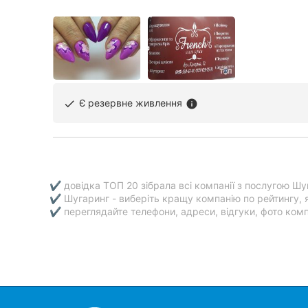
Є резервне живлення
done
info
✔ довідка ТОП 20 зібрала всі компанії з послугою Шу
✔ Шугаринг - виберіть кращу компанію по рейтингу, 
✔ переглядайте телефони, адреси, відгуки, фото компа