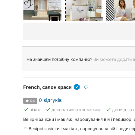
Не знайшли потрібну компанію?
Ви можете додати її
French, салон краси
0 відгуків
0.0
done
done
done
візаж
декоративна косметика
догляд за 
Вечірні зачіски і макіяж, нарощування вій і педикюр, 
Вечірні зачіски і макіяж, нарощування вій і педикю