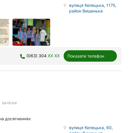
вулиця Келецька, 117б,
район Вишенька
(063) 304
XX XX
Показати телефон
e
зачіски
 на досягненнях
вулиця Келецька, 60,