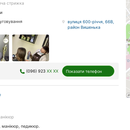
яча стрижка
ни
луговування
вулиця 600-річчя, 66В,
район Вишенька
(096) 923
XX XX
Показати телефон
анікюр
, манікюр, педикюр.