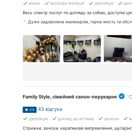
done
done
done
done
візаж
воскова епіляція
депіляція
дит
Весь спектр послуг по догляду за собою, доступні ці
Всі міста:
Дуже задоволена манікюром, гарна якість та обс
Вінниця
Житомир
Тернопіль
Хмельницький
Рівне
Одеса
Family Style, сімейний салон-перукарня
Кропивницький
43 відгука
4.9
done
done
done
done
депіляція
догляд за нігтями
зачіски
м
Київ
Стрижки, зачіски, кератинове випрямлення, шугарінг