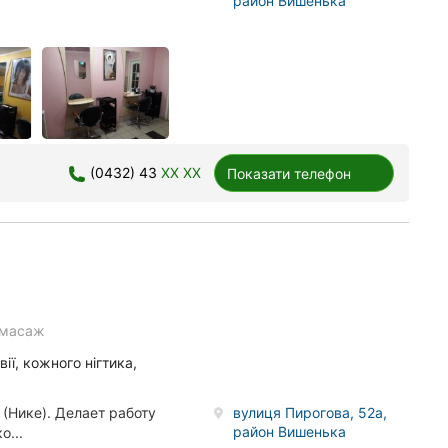
район Вишенька
(0432) 43
XX XX
Показати телефон
масаж
ї, кожного нігтика,
(Нике). Делает работу
вулиця Пирогова, 52а,
район Вишенька
о...