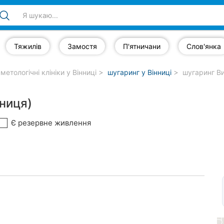
Тяжилів
Замостя
П'ятничани
Слов'янка
метологічні клініки у Вінниці
шугаринг у Вінниці
шугаринг В
ниця)
Є резервне живлення