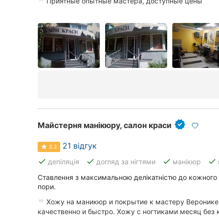
Приятные опытные мастера, доступные цены
Суми
Івано-Франківськ
Луцьк
Ужгород
Карпати
Майстерня манікюру, салон краси
21 відгук
3.2
done
done
done
done
депіляція
догляд за нігтями
манікюр
Ставлення з максимальною делікатністю до кожного ві
пори.
Хожу на маникюр и покрытие к мастеру Веронике 
качественно и быстро. Хожу с ногтиками месяц без к