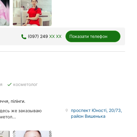
(097) 249
XX XX
Показати телефон
done
ія
косметолог
чя, пілінги.
проспект Юності, 20/73,
здесь же заказываю
район Вишенька
метол...