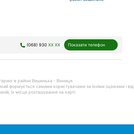
(068) 930
XX XX
Показати телефон
гаринг в районі Вишенька - Вінниця.
який формується самими користувачами за їхніми оцінками і ві
ній, їх місце розташування на карті.