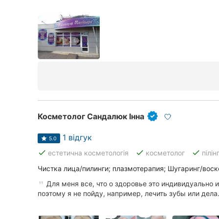
Косметолог Сандалюк Інна
1 відгук
5.0
done
done
done
естетична косметологія
косметолог
пілін
Чистка лица/пилинги; плазмотерапия; Шугаринг/воск
Для меня все, что о здоровье это индивидуально 
поэтому я не пойду, например, лечить зубы или дела.