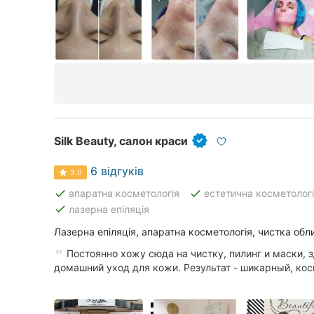
Silk Beauty, салон краси
6 відгуків
3.0
done
done
апаратна косметологія
естетична косметолог
done
лазерна епіляція
Лазерна епіляція, апаратна косметологія, чистка облич
Постоянно хожу сюда на чистку, пилинг и маски, 
домашний уход для кожи. Результат - шикарный, кос