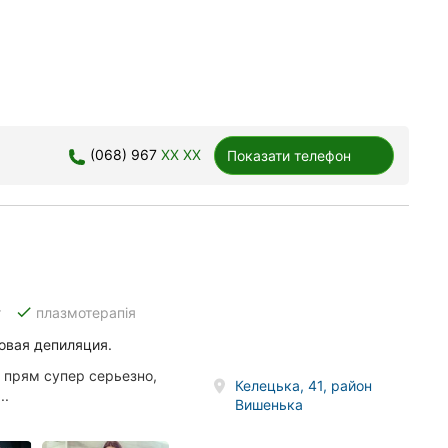
(068) 967
XX XX
Показати телефон
done
г
плазмотерапія
овая депиляция.
и прям супер серьезно,
Келецька, 41, район
..
Вишенька