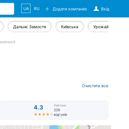
UA
RU
Додати компанію
Вхід
Дальнє Замостя
Київська
Урожай
ишенька
Очистити все
Рейтинг
4.3
229
★★★★★
★★★★★
відгуків