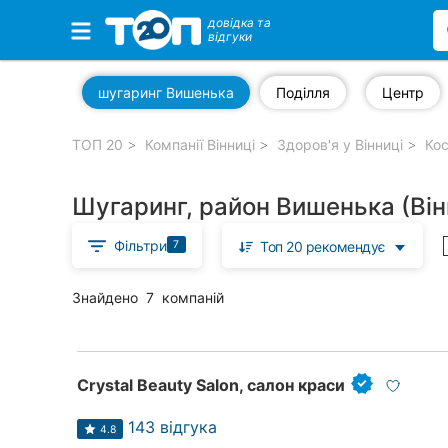
довідка та
відгуки
Обрані компанії
шугаринг Вишенька
Поділля
Центр
ТОП 20
Компанії Вінниці
Здоров'я у Вінниці
Кос
Популярні рубрики:
Шугаринг, район Вишенька (Він
Стоматології
Фільтри
7
Топ 20 рекомендує
Ветеринарні клініки
Приватні клініки
Знайдено
7
компаній
Автошколи
Ресторани
Crystal Beauty Salon, салон краси
Всі рубрики
143 відгука
4.8