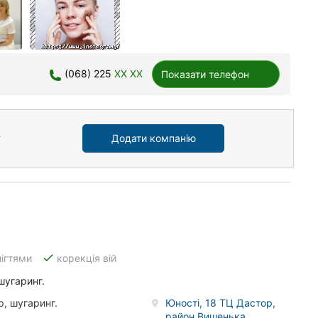
(068) 225
XX XX
Показати телефон
Додати компанію
done
нігтями
корекція вій
шугаринг.
р, шугаринг.
Юності, 18 ТЦ Дастор,
район Вишенька