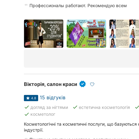
Харків
Профессионалы работают. Рекомендую всем
Запоріжжя
Дніпро
Львів
Кривий Ріг
Миколаїв
Херсон
Вікторія, салон краси
Полтава
15 відгуків
4.8
done
done
don
догляд за нігтями
естетична косметологія
Чернігів
done
косметолог
Черкаси
Косметологічні та косметичні послуги, що базуються
індустрії.
Чернівці