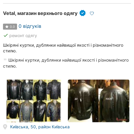
Рівне
Vetal, магазин верхнього одягу
Одеса
0 відгуків
0.0
Кропивницький
done
ремонт одягу
Київ
Шкіряні куртки, дублянки найвищої якості і різноманітного
стилю.
Харків
Шкіряні куртки, дублянки найвищої якості і різноманітного
стилю.
Запоріжжя
Дніпро
Львів
Кривий
Ріг
Київська, 50, район Київська
Миколаїв