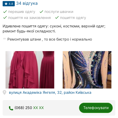
Автошколи
34 відгука
4.8
done
done
перешив одягу
послуги швачки
Ресторани
done
done
пошиття на замовлення
пошиття одягу
Всі
Идивлене пошиття одягу: суконі, костюми, верхній одяг;
рубрики
ремонт будь-якої складності.
Ремонтував штани , то все бистро і нормально
Всі
міста:
Вінниця
Житомир
вулиця Академіка Янгеля, 32, район Київська
Тернопіль
(068) 250
XX XX
Телефонувати
Хмельницький