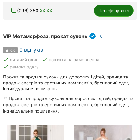
Херсон
(096) 350
XX XX
Телефонувати
Полтава
Чернігів
VIP Метаморфоза, прокат суконь
Черкаси
0 відгуків
0.0
done
done
дитячий одяг
пошиття на замовлення
Чернівці
done
ремонт одягу
Суми
Прокат та продаж суконь для дорослих і дітей, оренда та
продаж светрів та еротичних комплектів, брендовий одяг,
Івано-
індивідуальне пошивання.
Франківськ
Прокат та продаж суконь для дорослих і дітей, оренда та
продаж светрів та еротичних комплектів, брендовий одяг,
Луцьк
індивідуальне пошивання.
Ужгород
Карпати