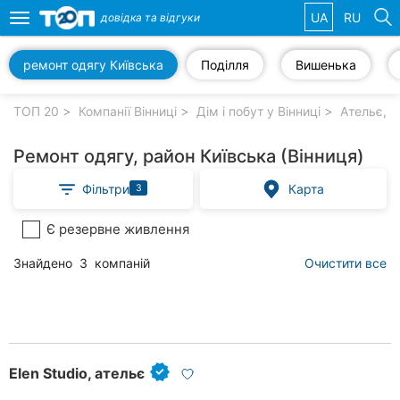
UA
RU
довідка та
відгуки
Toggle
navigation
ремонт одягу Київська
Поділля
Вишенька
Обрані
компанії
ТОП 20
Компанії Вінниці
Дім і побут у Вінниці
Ательє, р
Ремонт одягу, район Київська (Вінниця)
Фільтри
Карта
3
Популярні
рубрики:
Є резервне живлення
Стоматології
Знайдено
3
компаній
Очистити все
Ветеринарні
клініки
Приватні
клініки
Elen Studio, ательє