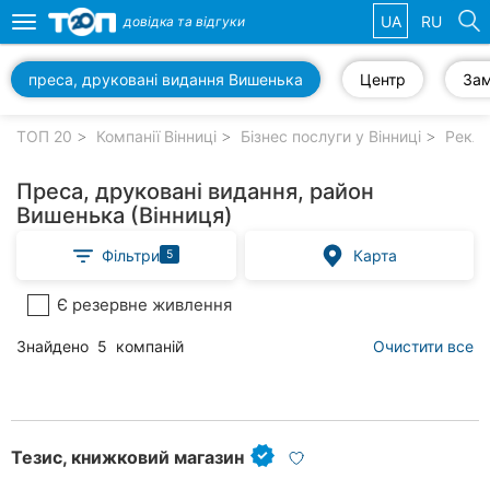
UA
RU
довідка та
відгуки
Toggle
navigation
преса, друковані видання Вишенька
Центр
За
Обрані
компанії
ТОП 20
Компанії Вінниці
Бізнес послуги у Вінниці
Рекла
Преса, друковані видання, район
Вишенька (Вінниця)
Популярні
Фільтри
Карта
5
рубрики:
Є резервне живлення
Стоматології
Знайдено
5
компаній
Очистити все
Ветеринарні
клініки
Приватні
клініки
Тезис, книжковий магазин