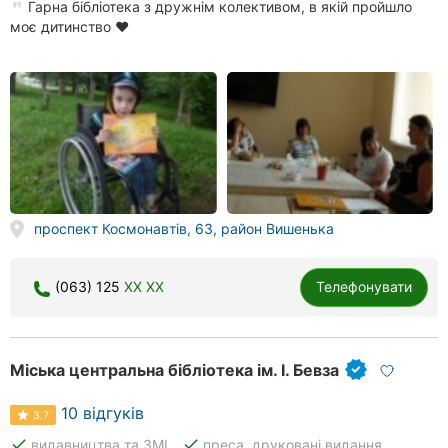
Гарна бібліотека з дружнім колективом, в якій пройшло
Херсон
моє дитинство ❤️
Полтава
Чернігів
Черкаси
Чернівці
проспект Космонавтів, 63, район Вишенька
Суми
Івано-
(063) 125
XX XX
Телефонувати
Франківськ
Луцьк
Міська центральна бібліотека ім. І. Бевза
Ужгород
10 відгуків
3.7
Карпати
done
done
видавництва та ЗМІ
преса, друковані видання