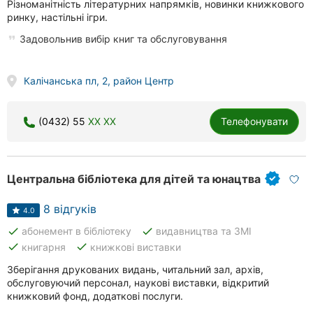
Різноманітність літературних напрямків, новинки книжкового
Рівне
ринку, настільні ігри.
Задовольнив вибір книг та обслуговування
Одеса
Кропивницький
Калічанська пл, 2, район Центр
Київ
(0432) 55
XX XX
Телефонувати
Харків
Запоріжжя
Центральна бібліотека для дітей та юнацтва
Дніпро
8 відгуків
4.0
Львів
done
done
абонемент в бібліотеку
видавництва та ЗМІ
done
done
книгарня
книжкові виставки
Кривий
Ріг
Зберігання друкованих видань, читальний зал, архів,
обслуговуючий персонал, наукові виставки, відкритий
книжковий фонд, додаткові послуги.
Миколаїв