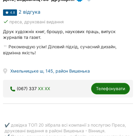
2 відгука
4.8
done
преса, друковані видання
Друк художніх книг, брошур, наукових праць, випуск
журналів та газет.
Рекомендую усім! Діловий підхід, сучасний дизайн,
відмінна якість!
Хмельницьке ш, 145, район Вишенька
(067) 337
XX XX
Телефонувати
✔ довідка ТОП 20 зібрала всі компанії з послугою Преса,
друковані видання в районі Вишенька - Вінниця.