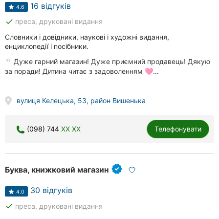
Автошколи
16 відгуків
4.6
done
преса, друковані видання
Ресторани
Словники і довідники, наукові і художні видання,
Всі
енциклопедії і посібники.
рубрики
Дуже гарний магазин! Дуже приємний продавець! Дякую
за поради! Дитина читає з задоволенням 🩷…
вулиця Келецька, 53, район Вишенька
Всі
міста:
(098) 744
XX XX
Телефонувати
Вінниця
Житомир
Буква, книжковий магазин
Тернопіль
30 відгуків
4.0
done
преса, друковані видання
Хмельницький