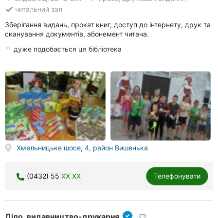
done
читальний зал
Зберігання видань, прокат книг, доступ до інтернету, друк та
сканування документів, абонемент читача.
дуже подобається ця бібліотека
Хмельницьке шосе, 4, район Вишенька
(0432) 55
XX XX
Телефонувати
Діло, видавництво-друкарня