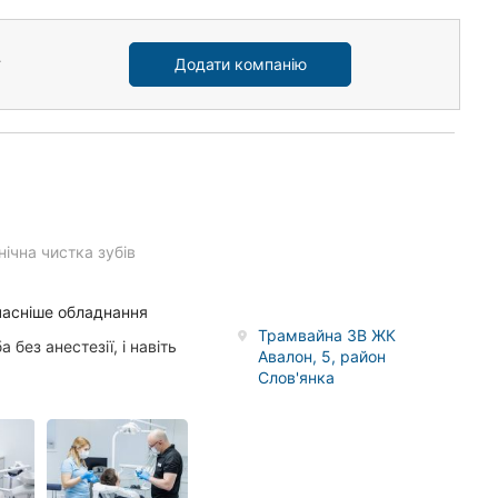
Додати компанію
єнічна чистка зубів
учасніше обладнання
Трамвайна ЗВ ЖК
а без анестезії, і навіть
Авалон, 5, район
Слов'янка