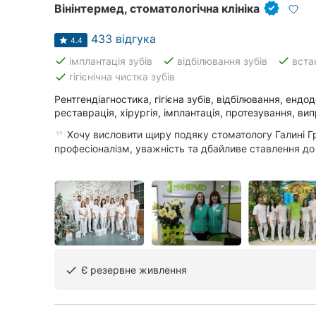
Вінінтермед, стоматологічна клініка
Суми
433 відгука
4.4
Івано-Франківськ
done
done
done
імплантація зубів
відбілювання зубів
вста
done
гігієнічна чистка зубів
Луцьк
Рентгендіагностика, гігієна зубів, відбілювання, ендо
Ужгород
реставрація, хірургія, імплантація, протезування, ви
Хочу висловити щиру подяку стоматологу Галині Г
Карпати
професіоналізм, уважність та дбайливе ставлення до па
Є резервне живлення
done