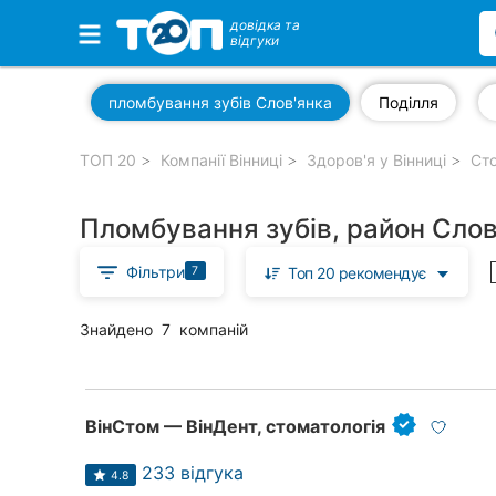
довідка та
відгуки
Обрані компанії
пломбування зубів Слов'янка
Поділля
ТОП 20
Компанії Вінниці
Здоров'я у Вінниці
Сто
Популярні рубрики:
Пломбування зубів, район Слов
Стоматології
Фільтри
7
Топ 20 рекомендує
Ветеринарні клініки
Приватні клініки
Знайдено
7
компаній
Автошколи
Ресторани
ВінСтом — ВінДент, стоматологія
Всі рубрики
233 відгука
4.8