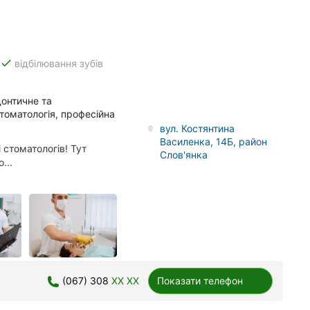
done
відбілювання зубів
донтичне та
стоматологія, професійна
вул. Костянтина
Василенка, 14Б, район
 стоматологів! Тут
Слов'янка
...
(067) 308
XX XX
Показати телефон