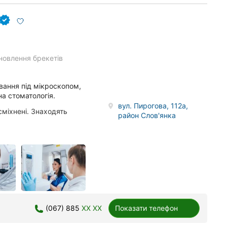
новлення брекетів
ування під мікроскопом,
на стоматологія.
вул. Пирогова, 112а,
сміхнені. Знаходять
район Слов'янка
(067) 885
XX XX
Показати телефон