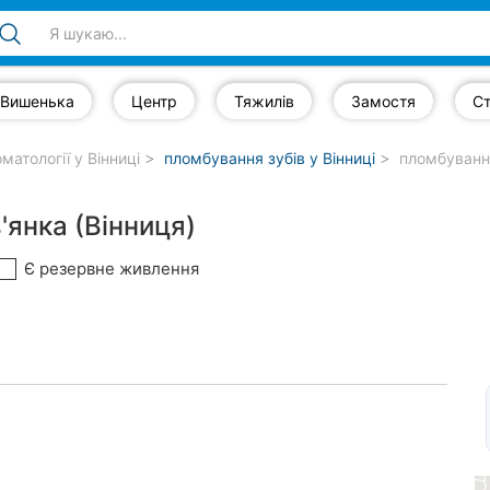
Вишенька
Центр
Тяжилів
Замостя
Ст
матології у Вінниці
пломбування зубів у Вінниці
пломбування
'янка (Вінниця)
Є резервне живлення