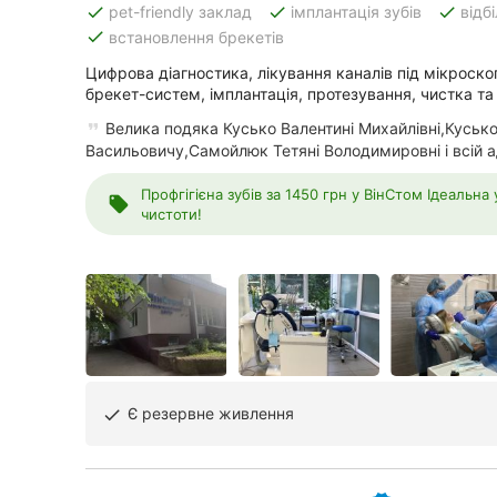
done
done
done
pet-friendly заклад
імплантація зубів
відб
done
встановлення брекетів
Цифрова діагностика, лікування каналів під мікроск
Всі міста:
брекет-систем, імплантація, протезування, чистка та 
Вінниця
Велика подяка Кусько Валентині Михайлівні,Куськ
Васильовичу,Самойлюк Тетяні Володимировні і всій ад
Житомир
Профгігієна зубів за 1450 грн у ВінСтом Ідеальна
local_offer
чистоти!
Тернопіль
Хмельницький
Рівне
Одеса
Кропивницький
Є резервне живлення
done
Київ