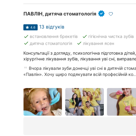
ПАВЛІН, дитяча стоматологія
13 відгуків
4.6
done
done
встановлення брекетів
гігієнічна чистка зубів
done
done
дитяча стоматологія
лікування ясен
Консультації з догляду, психологічна підготовка дітей
хірургічне лікування зубів, лікування уві сні, виправ
Вчора лікували зуби донечці уві сні в дитячій стомат
«Павлін». Хочу щиро подякувати всій професійній ко..