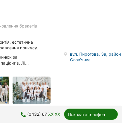
новлення брекетів
донтія, естетична
правлення прикусу.
вул. Пирогова, 3а, район
ринюк за
Слов'янка
цієнтів. Лі...
(0432) 67
XX XX
Показати телефон