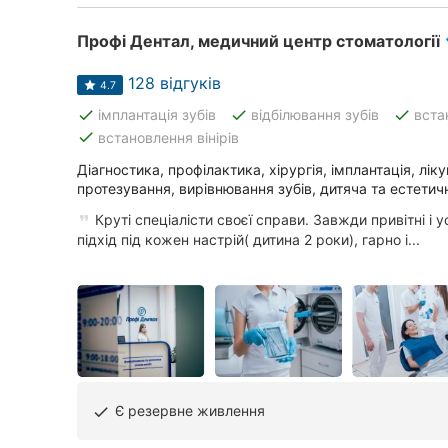
Профі Дентал, медичний центр стоматології
128 відгуків
4.7
done
done
done
імплантація зубів
відбілювання зубів
вста
done
встановлення вінірів
Діагностика, профілактика, хірургія, імплантація, лік
протезування, вирівнювання зубів, дитяча та естетич
Круті спеціалісти своєї справи. Завжди привітні і у
підхід під кожен настрій( дитина 2 роки), гарно і...
Є резервне живлення
done