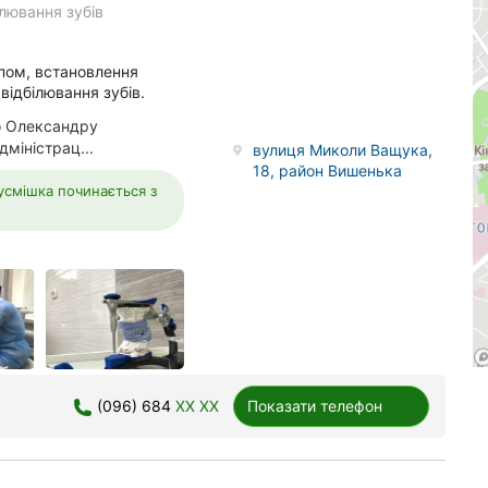
ілювання зубів
опом, встановлення
відбілювання зубів.
о Олександру
міністрац...
вулиця Миколи Ващука,
18, район Вишенька
 усмішка починається з
(096) 684
XX XX
Показати телефон