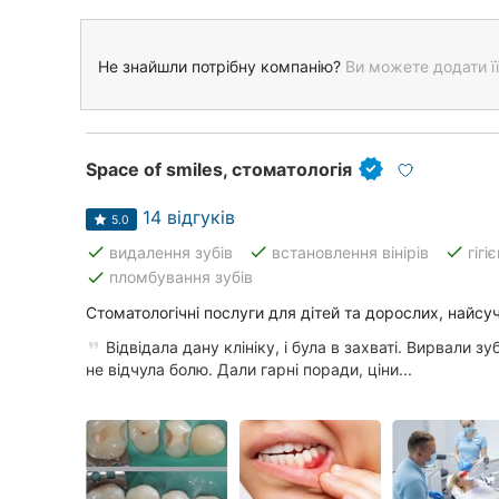
Не знайшли потрібну компанію?
Ви можете додати її
Space of smiles, стоматологія
14 відгуків
5.0
done
done
done
видалення зубів
встановлення вінірів
гігі
done
пломбування зубів
Стоматологічні послуги для дітей та дорослих, найс
Відвідала дану клініку, і була в захваті. Вирвали зуб
не відчула болю. Дали гарні поради, ціни...