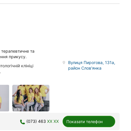
, терапевтичне та
лення прикусу.
Вулиця Пирогова, 131а,
ологічній клініці
район Слов'янка
.
(073) 463
XX XX
Показати телефон