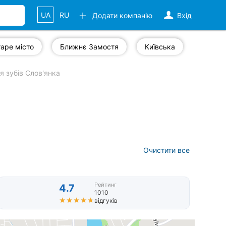
UA
RU
Додати компанію
Вхід
аре місто
Ближнє Замостя
Київська
 зубів Слов'янка
Очистити все
Рейтинг
4.7
1010
★★★★★
★★★★★
відгуків