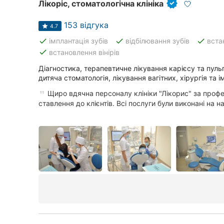
Харків
Лікоріс, стоматологічна клініка
Запоріжжя
153 відгука
4.7
done
done
done
імплантація зубів
відбілювання зубів
вста
Дніпро
done
встановлення вінірів
Львів
Діагностика, терапевтичне лікування карієсу та пульп
дитяча стоматологія, лікування вагітних, хірургія та і
Кривий Ріг
Щиро вдячна персоналу клініки "Лікорис" за профес
ставлення до клієнтів. Всі послуги були виконані на на.
Миколаїв
Херсон
Полтава
Чернігів
Черкаси
Чернівці