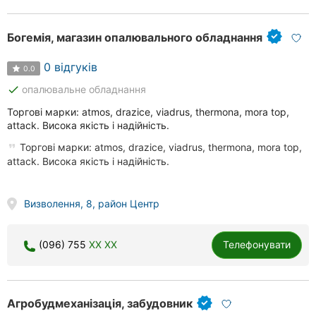
Херсон
Богемія, магазин опалювального обладнання
Полтава
0 відгуків
0.0
Чернігів
done
опалювальне обладнання
Черкаси
Торгові марки: atmos, drazice, viadrus, thermona, mora top,
attack. Висока якість і надійність.
Чернівці
Торгові марки: atmos, drazice, viadrus, thermona, mora top,
attack. Висока якість і надійність.
Суми
Івано-
Визволення, 8, район Центр
Франківськ
Луцьк
(096) 755
XX XX
Телефонувати
Ужгород
Карпати
Агробудмеханізація, забудовник