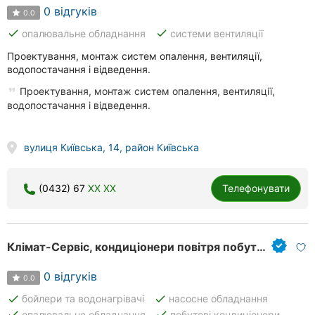
0 відгуків
0.0
done
done
опалювальне обладнання
системи вентиляції
Проектування, монтаж систем опалення, вентиляції,
водопостачання і відведення.
Проектування, монтаж систем опалення, вентиляції,
водопостачання і відведення.
вулиця Київська, 14, район Київська
(0432) 67
XX XX
Телефонувати
Клімат-Сервіс, кондиціонери повітря побутові
0 відгуків
0.0
done
done
бойлери та водонагрівачі
насосне обладнання
done
done
опалювальне обладнання
побутові кондиціонери