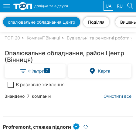
UA
RU
довідка та
відгуки
Toggle
navigation
опалювальне обладнання Центр
Поділля
Вишень
Обрані
компанії
ТОП 20
Компанії Вінниці
Будівельні та ремонтні роботи у 
Опалювальне обладнання, район Центр
(Вінниця)
Популярні
Фільтри
Карта
7
рубрики:
Є резервне живлення
Стоматології
Знайдено
7
компаній
Очистити все
Ветеринарні
клініки
Приватні
клініки
Profremont, стяжка підлоги