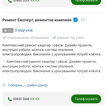
(096) 033
XX XX
Телефонувати
Рівне
Одеса
Ремонт Експерт, ремонтна компанія
Кропивницький
0 відгуків
0.0
Київ
done
done
опалювальне обладнання
ремонт під ключ
Комплексний ремонт квартир і офісів. Дизайн-проекти,
Харків
внутрішні роботи, монтаж систем опалення,
електропроводки. Виконання з урахуванням потреб клієнта.
Запоріжжя
Комплексний ремонт квартир і офісів. Дизайн-проекти,
Дніпро
внутрішні роботи, монтаж систем опалення,
електропроводки. Виконання з урахуванням потреб клієнта.
Львів
Соборна, -, район Центр
Кривий
Ріг
(093) 344
XX XX
Телефонувати
Миколаїв