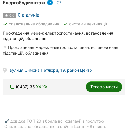
Енергобудмонтаж
0 відгуків
0.0
done
done
опалювальне обладнання
системи вентиляції
Прокладення мереж електропостачання, встановлення
підстанцій, обладнання.
Прокладення мереж електропостачання, встановлення
підстанцій, обладнання.
вулиця Симона Петлюри, 19, район Центр
(0432) 35
XX XX
Телефонувати
✔ довідка ТОП 20 зібрала всі компанії з послугою
Опалювальне обладнання в районі Центр - Вінниця.