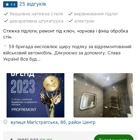
Автошколи
25 відгуків
4.8
done
done
безшовна натяжна стеля
вирівнювання підлог
Ресторани
done
done
декоративна штукатурка
електрик
Всі
Стяжка підлоги, ремонт під ключ, чорнова і фініш обробка
рубрики
стін.
59 бригада висловлює щиру подяку за відремонтований
військовий автомобіль. Дякуюємо за допомогу. Слава
Україні! Все буд...
Всі
міста:
Вінниця
Житомир
Тернопіль
вулиця Магістратська, 86, район Центр
Хмельницький