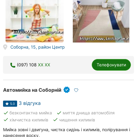
Соборна, 15, район Центр
(097) 108
XX XX
Телефонувати
Автомийка на Соборній
3 відгука
5.0
done
done
безконтактна мийка
миття днища автомобіля
done
done
хімчистка килимів
чищення килимів
Мийка зовні і двигуна, чистка сидінь і килимів, полірування і
нанесення воску.