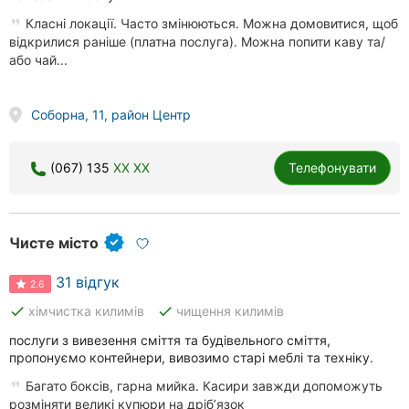
Класні локації. Часто змінюються. Можна домовитися, щоб
відкрилися раніше (платна послуга). Можна попити каву та/
або чай...
Соборна, 11, район Центр
(067) 135
XX XX
Телефонувати
Чисте місто
31 відгук
2.6
done
done
хімчистка килимів
чищення килимів
послуги з вивезення сміття та будівельного сміття,
пропонуємо контейнери, вивозимо старі меблі та техніку.
Багато боксів, гарна мийка. Касири завжди допоможуть
розміняти великі купюри на дрібʼязок