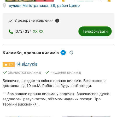
вулиця Магістратська, 88, район Центр
Херсон
Полтава
Є резервне живлення
done
info
Чернігів
(073) 334
XX XX
Телефонувати
Черкаси
Чернівці
КилимКо, пральня килимів
Суми
14 відгуків
3.7
done
done
хімчистка килимів
чищення килимів
Івано-
Франківськ
Безпечне, швидке та якісне прання килимів. Безкоштовна
доставка від 10 кв.М. Робота за будь-якої погоди.
Луцьк
Замовляли прання килима у садочок. Залишилися дуже
задоволені результатом, об'ємом наданих послуг. Про
Ужгород
терміни виконання...
Карпати