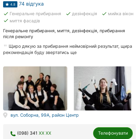
Автошколи
74 відгука
4.8
done
done
done
Генеральне прибирання
дезінфекція
мийка вікон
Ресторани
done
миття фасадів
Всі
Генеральне прибирання, миття, дезінфекція, прибирання
рубрики
після ремонту
Щиро дякую за прибирання неймовірний результат, щира
рекомендація буду звертатись ще
Всі
міста:
Вінниця
Житомир
вул. Соборна, 99А, район Центр
Тернопіль
Хмельницький
(098) 341
XX XX
Телефонувати