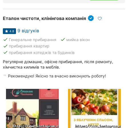
Рівне
Еталон чистоти, клінінгова компанія
Одеса
9 відгуків
Кропивницький
4.8
done
done
Генеральне прибирання
мийка вікон
Київ
done
прибирання квартир
done
прибирання котеджів та будинків
Харків
Регулярне домашнє, офісне прибирання, після ремонту,
хімчистка килимів та меблів.
Запоріжжя
Рекомендую! Якісно та вчасно виконують роботу!
Дніпро
Львів
Кривий
Ріг
Миколаїв