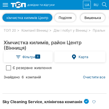
UA
RU
довідка та
відгуки
Toggle
navigation
хімчистка килимів Центр
Поділля
Вишенька
Обрані
компанії
ТОП 20
Компанії Вінниці
Дім і побут у Вінниці
Пральні, 
Хімчистка килимів, район Центр
(Вінниця)
Популярні
Фільтри
Карта
6
рубрики:
Є резервне живлення
Стоматології
Знайдено
6
компаній
Очистити все
Ветеринарні
клініки
Приватні
клініки
Sky Cleaning Service, клінінгова компанія