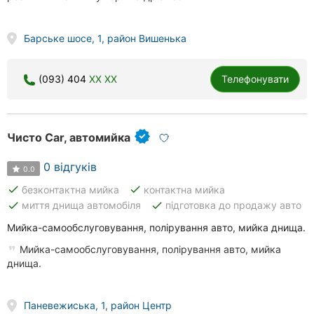
Барське шосе, 1, район Вишенька
(093) 404
XX XX
Телефонувати
Чисто Car, автомийка
0 відгуків
0.0
done
done
безконтактна мийка
контактна мийка
done
done
миття днища автомобіля
підготовка до продажу авто
Мийка-самообслуговування, полірування авто, мийка днища.
Мийка-самообслуговування, полірування авто, мийка
днища.
Паневежиська, 1, район Центр