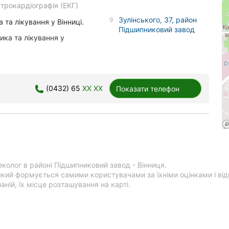
трокардіографія (ЕКГ)
Зулінського, 37, район
 та лікування у Вінниці.
Підшипниковий завод
ика та лікування у
(0432) 65
XX XX
Показати телефон
еколог в районі Підшипниковий завод - Вінниця.
який формується самими користувачами за їхніми оцінками і від
ній, їх місце розташування на карті.