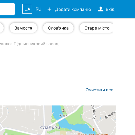
UA
RU
Додати компанію
Вхід
Замостя
Слов'янка
Старе місто
Замо
еколог Підшипниковий завод
Очистити все