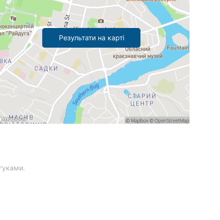
Результати на карті
гуками.