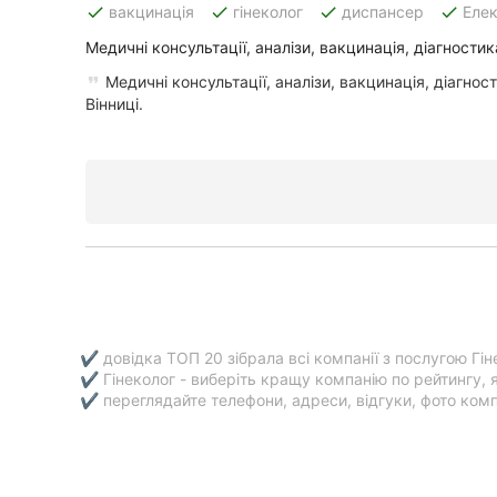
done
done
done
done
вакцинація
гінеколог
диспансер
Елек
Медичні консультації, аналізи, вакцинація, діагностика
Всі міста:
Медичні консультації, аналізи, вакцинація, діагност
Вінниці.
Вінниця
Житомир
Тернопіль
Хмельницький
Рівне
✔ довідка ТОП 20 зібрала всі компанії з послугою Гін
Одеса
✔ Гінеколог - виберіть кращу компанію по рейтингу, 
✔ переглядайте телефони, адреси, відгуки, фото компа
Кропивницький
Київ