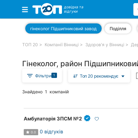
довідка та
відгуки
Обрані компанії
гінеколог Підшипниковий завод
Поділля
ТОП 20
Компанії Вінниці
Здоров'я у Вінниці
Дер
Популярні рубрики:
Гінеколог, район Підшипниковий
Стоматології
Фільтри
1
Топ 20 рекомендує
Ветеринарні клініки
Приватні клініки
Знайдено
1
компаній
Автошколи
Ресторани
Амбулаторія ЗПСМ №2
Всі рубрики
0 відгуків
0.0