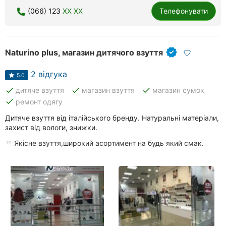
(066) 123
XX XX
Телефонувати
Naturino plus, магазин дитячого взуття
2 відгука
5.0
done
done
done
дитяче взуття
магазин взуття
магазин сумок
done
ремонт одягу
Дитяче взуття від італійського бренду. Натуральні матеріали,
захист від вологи, знижки.
Якісне взуття,широкий асортимент на будь який смак.