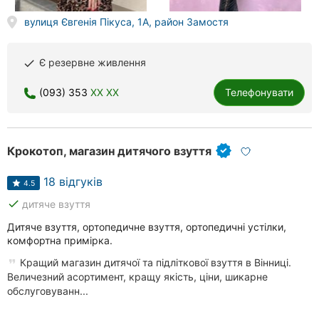
вулиця Євгенія Пікуса, 1А, район Замостя
Є резервне живлення
done
(093) 353
XX XX
Телефонувати
Крокотоп, магазин дитячого взуття
18 відгуків
4.5
done
дитяче взуття
Дитяче взуття, ортопедичне взуття, ортопедичні устілки,
комфортна примірка.
Кращий магазин дитячої та підліткової взуття в Вінниці.
Величезний асортимент, кращу якість, ціни, шикарне
обслуговуванн...