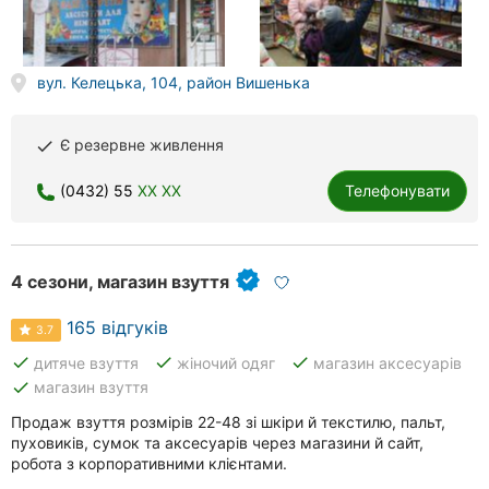
Херсон
Полтава
вул. Келецька, 104, район Вишенька
Чернігів
Є резервне живлення
done
Черкаси
(0432) 55
XX XX
Телефонувати
Чернівці
Суми
4 сезони, магазин взуття
Івано-
Франківськ
165 відгуків
3.7
done
done
done
дитяче взуття
жіночий одяг
магазин аксесуарів
Луцьк
done
магазин взуття
Ужгород
Продаж взуття розмірів 22-48 зі шкіри й текстилю, пальт,
пуховиків, сумок та аксесуарів через магазини й сайт,
робота з корпоративними клієнтами.
Карпати