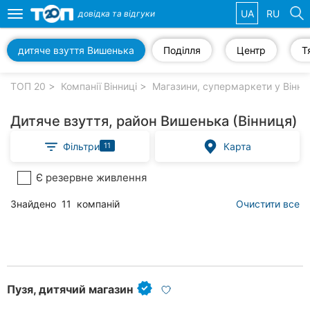
UA
RU
довідка та
відгуки
Toggle
navigation
дитяче взуття Вишенька
Поділля
Центр
Т
Обрані
компанії
ТОП 20
Компанії Вінниці
Магазини, супермаркети у Вінни
Дитяче взуття, район Вишенька (Вінниця)
Фільтри
Карта
11
Популярні
рубрики:
Є резервне живлення
Стоматології
Знайдено
11
компаній
Очистити все
Ветеринарні
клініки
Приватні
клініки
Пузя, дитячий магазин