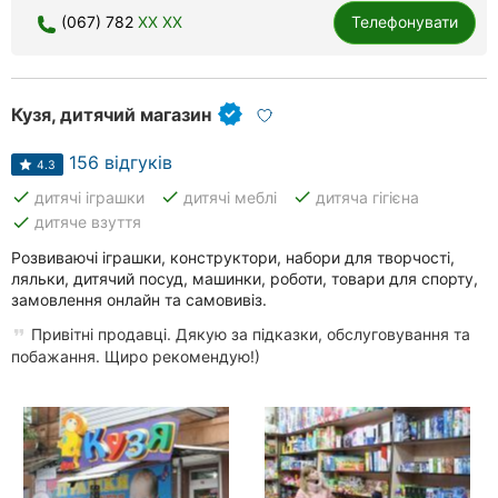
(067) 782
XX XX
Телефонувати
Рівне
Одеса
Кузя, дитячий магазин
Кропивницький
156 відгуків
Київ
4.3
done
done
done
дитячі іграшки
дитячі меблі
дитяча гігієна
Харків
done
дитяче взуття
Розвиваючі іграшки, конструктори, набори для творчості,
Запоріжжя
ляльки, дитячий посуд, машинки, роботи, товари для спорту,
замовлення онлайн та самовивіз.
Дніпро
Привітні продавці. Дякую за підказки, обслуговування та
побажання. Щиро рекомендую!)
Львів
Кривий
Ріг
Миколаїв