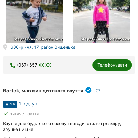
600-річчя, 17, район Вишенька
(067) 657
XX XX
Телефонувати
Bartek, магазин дитячого взуття
1 відгук
5.0
done
дитяче взуття
Взуття для будь-якого сезону і погоди, стилю і розміру,
зручне і міцне.