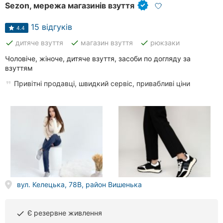
Sezon, мережа магазинів взуття
15 відгуків
4.4
done
done
done
дитяче взуття
магазин взуття
рюкзаки
Чоловіче, жіноче, дитяче взуття, засоби по догляду за
взуттям
Привітні продавці, швидкий сервіс, привабливі ціни
вул. Келецька, 78В, район Вишенька
Є резервне живлення
done