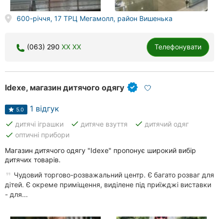
600-річчя, 17 ТРЦ Мегамолл, район Вишенька
(063) 290
XX XX
Телефонувати
Idexe, магазин дитячого одягу
1 відгук
5.0
done
done
done
дитячі іграшки
дитяче взуття
дитячий одяг
done
оптичні прибори
Магазин дитячого одягу "Idexe" пропонує широкий вибір
дитячих товарів.
Чудовий торгово-розважальний центр. Є багато розваг для
дітей. Є окреме приміщення, виділене під приїжджі виставки
- для...