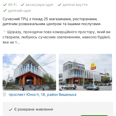
done
done
done
Wi-Fi
аксесуари одяг
дитяче взуття
done
дитячий одяг
Сучасний ТРЦ з понад 25 магазинами, ресторанами,
дитячим розважальним центром та іншими послугами.
Щоразу, проходячи повз комерційного простору, який ви
створили, любуюсь сучасним озелененням, навколо будівлі,
яке не т...
проспект Юності, 18, район Вишенька
Є резервне живлення
done