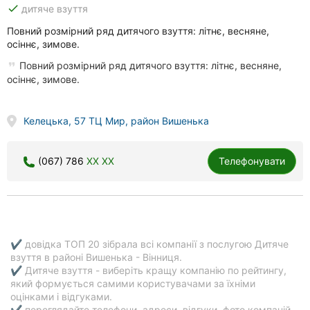
done
дитяче взуття
Повний розмірний ряд дитячого взуття: літнє, весняне,
осіннє, зимове.
Повний розмірний ряд дитячого взуття: літнє, весняне,
осіннє, зимове.
Келецька, 57 ТЦ Мир, район Вишенька
(067) 786
XX XX
Телефонувати
✔ довідка ТОП 20 зібрала всі компанії з послугою Дитяче
взуття в районі Вишенька - Вінниця.
✔ Дитяче взуття - виберіть кращу компанію по рейтингу,
який формується самими користувачами за їхніми
оцінками і відгуками.
✔ переглядайте телефони, адреси, відгуки, фото компаній,