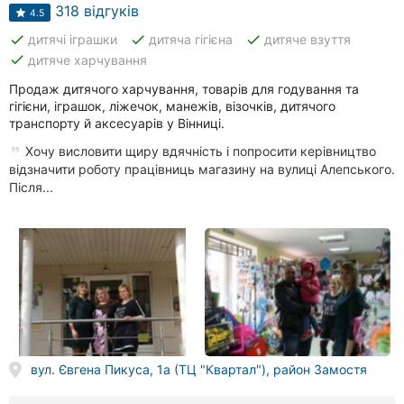
Автошколи
318 відгуків
4.5
done
done
done
дитячі іграшки
дитяча гігієна
дитяче взуття
Ресторани
done
дитяче харчування
Всі
Продаж дитячого харчування, товарів для годування та
рубрики
гігієни, іграшок, ліжечок, манежів, візочків, дитячого
транспорту й аксесуарів у Вінниці.
Хочу висловити щиру вдячність і попросити керівництво
відзначити роботу працівниць магазину на вулиці Алепського.
Після...
Всі
міста:
Вінниця
Житомир
Тернопіль
вул. Євгена Пикуса, 1а (ТЦ "Квартал"), район Замостя
Хмельницький