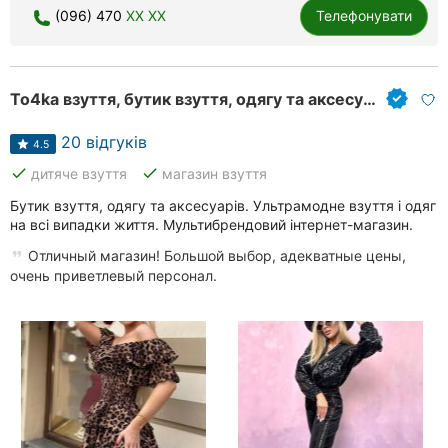
(096) 470
XX XX
Телефонувати
To4ka взуття, бутик взуття, одягу та аксесуарів
20 відгуків
4.5
done
done
дитяче взуття
магазин взуття
Бутик взуття, одягу та аксесуарів. Ультрамодне взуття і одяг
на всі випадки життя. Мультибрендовий інтернет-магазин.
Отличный магазин! Большой выбор, адекватные цены,
очень приветлевый персонал.