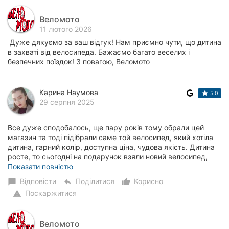
Веломото
11 лютого 2026
Дуже дякуємо за ваш відгук! Нам приємно чути, що дитина
в захваті від велосипеда. Бажаємо багато веселих і
безпечних поїздок! З повагою, Веломото
Карина Наумова
5.0
29 серпня 2025
Все дуже сподобалось, ще пару років тому обрали цей
магазин та тоді підібрали саме той велосипед, який хотіла
дитина, гарний колір, доступна ціна, чудова якість. Дитина
росте, то сьогодні на подарунок взяли новий велосипед,
впевнена у якості на 100%....
Показати повністю
Відповісти
Поділитися
Корисно
chat_bubble
reply
thumb_up_alt
Поскаржитися
warning
Веломото