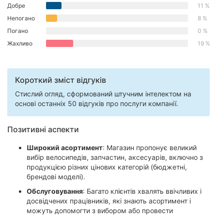
Добре
11 %
Херсон
Непогано
8 %
Полтава
Погано
0 %
Жахливо
19 %
Чернігів
Черкаси
Короткий зміст відгуків
Чернівці
Стислий огляд, сформований штучним інтелектом на
основі останніх 50 відгуків про послуги компанії.
Суми
Позитивні аспекти
Івано-
Франківськ
Широкий асортимент
: Магазин пропонує великий
вибір велосипедів, запчастин, аксесуарів, включно з
Луцьк
продукцією різних цінових категорій (бюджетні,
брендові моделі).
Ужгород
Обслуговування
: Багато клієнтів хвалять ввічливих і
досвідчених працівників, які знають асортимент і
Карпати
можуть допомогти з вибором або провести