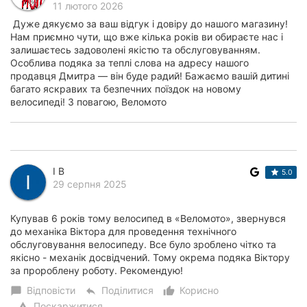
11 лютого 2026
Дуже дякуємо за ваш відгук і довіру до нашого магазину!
Нам приємно чути, що вже кілька років ви обираєте нас і
залишаєтесь задоволені якістю та обслуговуванням.
Особлива подяка за теплі слова на адресу нашого
продавця Дмитра — він буде радий! Бажаємо вашій дитині
багато яскравих та безпечних поїздок на новому
велосипеді! З повагою, Веломото
I B
5.0
29 серпня 2025
Купував 6 років тому велосипед в «Веломото», звернувся
до механіка Віктора для проведення технічного
обслуговування велосипеду. Все було зроблено чітко та
якісно - механік досвідчений. Тому окрема подяка Віктору
за пророблену роботу. Рекомендую!
Відповісти
Поділитися
Корисно
chat_bubble
reply
thumb_up_alt
Поскаржитися
warning