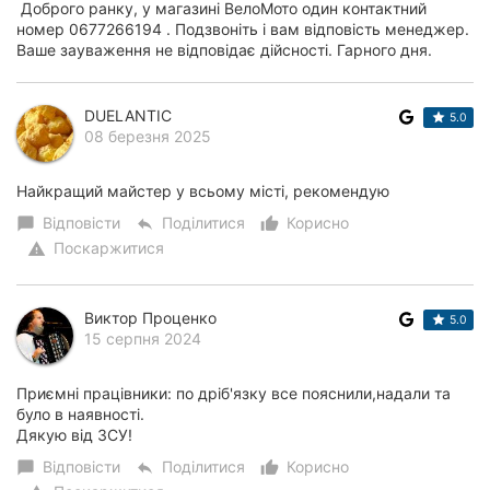
Доброго ранку, у магазині ВелоМото один контактний
номер 0677266194 . Подзвоніть і вам відповість менеджер.
Ваше зауваження не відповідає дійсності. Гарного дня.
DUELANTIC
5.0
08 березня 2025
Найкращий майстер у всьому місті, рекомендую
Відповісти
Поділитися
Корисно
chat_bubble
reply
thumb_up_alt
Поскаржитися
warning
Виктор Проценко
5.0
15 серпня 2024
Приємні працівники: по дріб'язку все пояснили,надали та
було в наявності.
Дякую від ЗСУ!
Відповісти
Поділитися
Корисно
chat_bubble
reply
thumb_up_alt