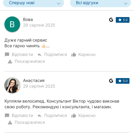
Спершу нові
Всі відгуки
Вова
5.0
29 серпня 2025
Дуже гарний сервис
Все гарно чинять 👍🏻…
Відповісти
Поділитися
Корисно
chat_bubble
reply
thumb_up_alt
Поскаржитися
warning
Анастасия
5.0
29 серпня 2025
Купляли велосипед. Консультант Віктор чудово виконав
свою роботу. Рекомендую і консультанта, і магазин.
Відповісти
Поділитися
Корисно
chat_bubble
reply
thumb_up_alt
Поскаржитися
warning