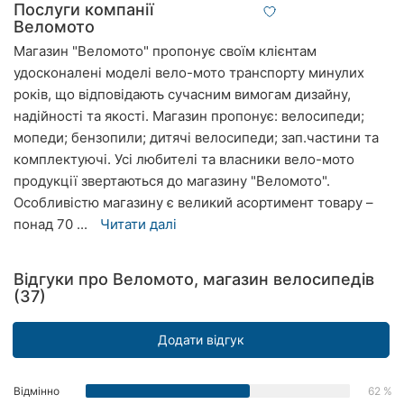
Послуги компанії
Рівне
Веломото
Магазин "Веломото" пропонує своїм клієнтам
Одеса
удосконалені моделі вело-мото транспорту минулих
років, що відповідають сучасним вимогам дизайну,
Кропивницький
надійності та якості. Магазин пропонує: велосипеди;
Київ
мопеди; бензопили; дитячі велосипеди; зап.частини та
комплектуючі. Усі любителі та власники вело-мото
Харків
продукції звертаються до магазину "Веломото".
Особливістю магазину є великий асортимент товару –
Запоріжжя
понад 70 ...
Читати далі
Дніпро
Відгуки про Веломото, магазин велосипедів
Львів
(37)
Кривий
Додати відгук
Ріг
Миколаїв
Відмінно
62 %