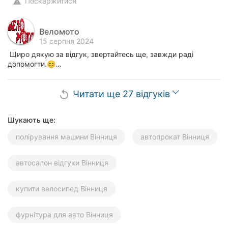
Поскаржитися
warning
Веломото
15 серпня 2024
Щиро дякую за відгук, звертайтесь ще, завжди раді
допомогти.😊…
Читати ще 27 відгуків
replay
Шукають ще:
полірування машини Вінниця
автопрокат Вінниця
автосалон відгуки Вінниця
купити велосипед Вінниця
фурнітура для авто Вінниця