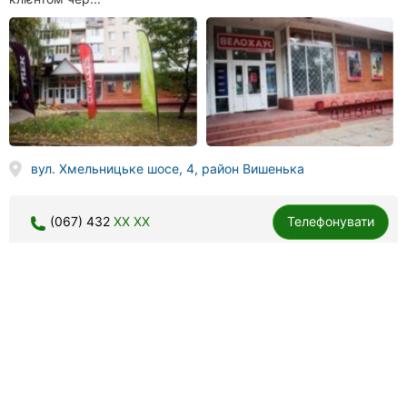
вул. Хмельницьке шосе, 4, район Вишенька
(067) 432
XX XX
Телефонувати
Вело-Дрім
78 відгуків
4.5
done
done
аксесуари для велосипеда
велодром
done
done
веломагазин
запчастини для велосипеда