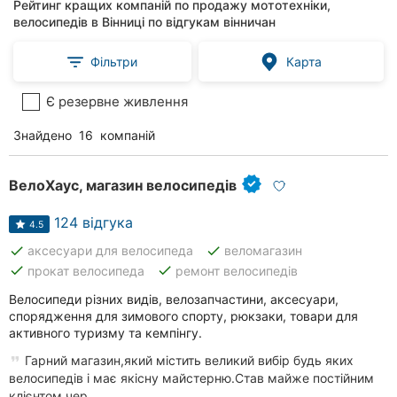
Рейтинг кращих компаній по продажу мототехніки,
велосипедів в Вінниці по відгукам вінничан
Фільтри
Карта
Є резервне живлення
Знайдено
16
компаній
ВелоХаус, магазин велосипедів
124 відгука
4.5
done
done
аксесуари для велосипеда
веломагазин
done
done
прокат велосипеда
ремонт велосипедів
Велосипеди різних видів, велозапчастини, аксесуари,
спорядження для зимового спорту, рюкзаки, товари для
активного туризму та кемпінгу.
Гарний магазин,який містить великий вибір будь яких
велосипедів і має якісну майстерню.Став майже постійним
клієнтом чер...