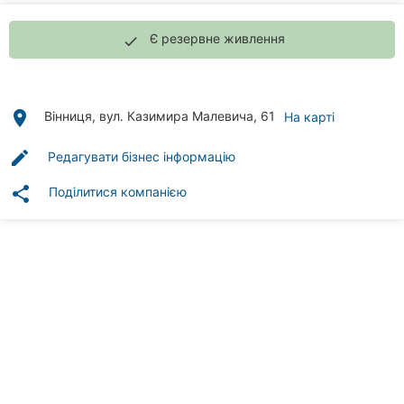
Автошколи
Є резервне живлення
done
Ресторани
Всі
рубрики
place
Вінниця, вул. Казимира Малевича, 61
На карті
edit
Редагувати бізнес інформацію
share
Поділитися компанією
Всі
міста:
Вінниця
Житомир
Тернопіль
Хмельницький