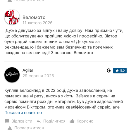
Веломото
11 лютого 2026
Дуже дякуємо за відгук і вашу довіру! Нам приємно чути,
що обслуговування пройшло якісно і професійно. Віктор
буде радий вашим теплим словам! Дякуємо за
рекомендацію і бажаємо вам безпечних та приємних
поїздок на велосипеді! З повагою, Веломото
Agilar
5.0
29 серпня 2025
Купляв велосипед в 2022 році, дуже задоволений, не
ламався ще ні разу, висока якість, Заїзжав в серпні на
сервіс поміняти розхідні матеріали, був дуже задоволений
механіком Віктором, отримав кваліфікований сервіс, але
трошки прийшлось зачекати. Дяку...
Показати повністю
Відповісти
Поділитися
Корисно
chat_bubble
reply
thumb_up_alt
Поскаржитися
warning