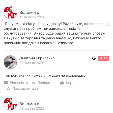
Веломото
11 лютого 2026
Дякуємо за відгук і вашу довіру! Радий чути, що велосипед
служить без проблем і ви задоволені якістю
обслуговування. Віктор буде радий вашим теплим словам!
Дякуємо за терпіння та рекомендацію, бажаємо багато
приємних поїздок! З повагою, Веломото
Дмитрий Кириленко
1.0
29 липня 2025
Три контактних номери, і жоден не відповідає.
Відповісти
Поділитися
Корисно
chat_bubble
reply
thumb_up_alt
Поскаржитися
warning
Веломото
29 липня 2025