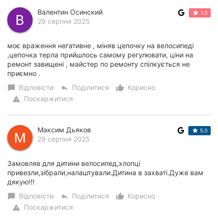
Валентин Осинский
1.0
29 серпня 2025
моє враження негативне , міняв цепочку на велосипеді
,цепочка терла прийшлось самому регулювати, ціни на
ремонт завищені , майстер по ремонту спілкується не
приємно .
Відповісти
Поділитися
Корисно
chat_bubble
reply
thumb_up_alt
Поскаржитися
warning
Максим Дьяков
5.0
29 серпня 2025
Замовляв для дитини велосипед,хлопці
привезли,зібрали,налаштували.Дитина в захваті.Дуже вам
дякую!!!
Відповісти
Поділитися
Корисно
chat_bubble
reply
thumb_up_alt
Поскаржитися
warning