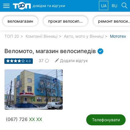
UA
RU
довідка та
відгуки
Toggle
navigation
веломагазин
прокат велосипеда
ремонт велос
Обрані
компанії
ТОП 20
Компанії Вінниці
Авто, мото у Вінниці
Мототехні
Веломото, магазин велосипедів
37
Додати відгук
4.0
Популярні
рубрики:
Стоматології
Ветеринарні
клініки
Приватні
(067) 726
XX XX
клініки
Телефонувати