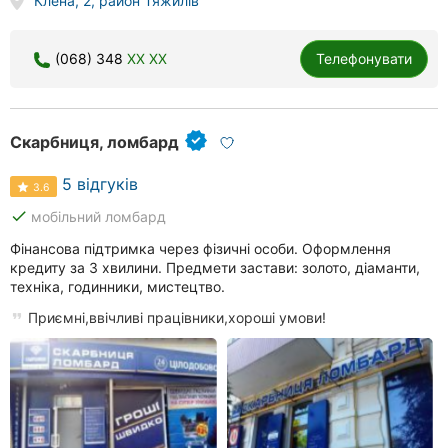
Клена, 2, район Тяжилів
(068) 348
XX XX
Телефонувати
Скарбниця, ломбард
5 відгуків
3.6
done
мобільний ломбард
Фінансова підтримка через фізичні особи. Оформлення
кредиту за 3 хвилини. Предмети застави: золото, діаманти,
техніка, годинники, мистецтво.
Приємні,ввічливі працівники,хороші умови!