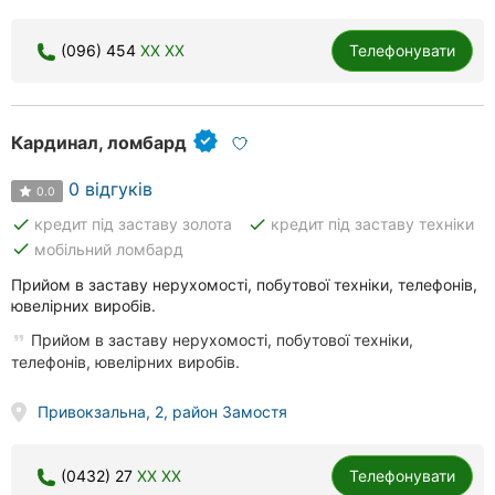
(096) 454
XX XX
Телефонувати
Кардинал, ломбард
0 відгуків
0.0
done
done
кредит під заставу золота
кредит під заставу техніки
done
мобільний ломбард
Прийом в заставу нерухомості, побутової техніки, телефонів,
ювелірних виробів.
Прийом в заставу нерухомості, побутової техніки,
телефонів, ювелірних виробів.
Привокзальна, 2, район Замостя
(0432) 27
XX XX
Телефонувати