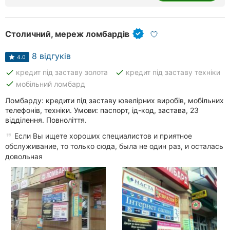
Столичний, мереж ломбардів
8 відгуків
4.0
done
done
кредит під заставу золота
кредит під заставу техніки
done
мобільний ломбард
Ломбарду: кредити під заставу ювелірних виробів, мобільних
телефонів, техніки. Умови: паспорт, ід-код, застава, 23
відділення. Повноліття.
Если Вы ищете хороших специалистов и приятное
обслуживание, то только сюда, была не один раз, и осталась
довольная