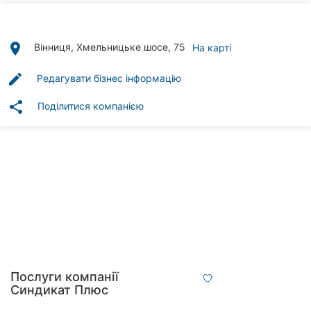
Автошколи
Ресторани
place
Вінниця, Хмельницьке шосе, 75
На карті
Всі
edit
Редагувати бізнес інформацію
рубрики
share
Поділитися компанією
Всі
міста:
Вінниця
Житомир
Тернопіль
Послуги компанії
Синдикат Плюс
Хмельницький