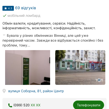
69 відгуків
4.3
done
мобільний ломбард
Обмін валюти, кредитування, сервіси. Надійність,
інформативність, можливості, конфіденційність, захист.
Бувала у різних обмінниках Вінниці, але цей уже
перевірений часом. Завжди все відбувається спокійно і без
проблем, тому...
вулиця Соборна, 81, район Центр
(099) 520
XX XX
Телефонувати