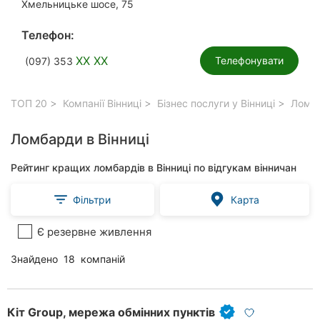
Хмельницьке шосе, 75
Телефон:
XX XX
Телефонувати
(097) 353
ТОП 20
Компанії Вінниці
Бізнес послуги у Вінниці
Ломба
Ломбарди в Вінниці
Рейтинг кращих ломбардів в Вінниці по відгукам вінничан
Фільтри
Карта
Є резервне живлення
Знайдено
18
компаній
Кіт Group, мережа обмінних пунктів