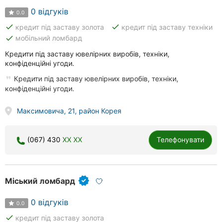
0 відгуків
0.0
done
done
кредит під заставу золота
кредит під заставу техніки
done
мобільний ломбард
Кредити під заставу ювелірних виробів, техніки,
конфіденційні угоди.
Кредити під заставу ювелірних виробів, техніки,
конфіденційні угоди.
Максимовича, 21, район Корея
(067) 430
XX XX
Телефонувати
Міський ломбард
0 відгуків
0.0
done
кредит під заставу золота