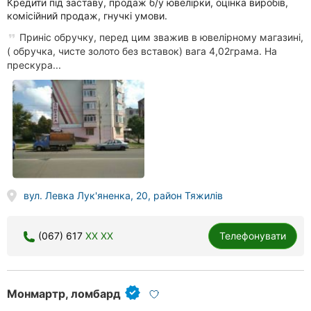
Кредити під заставу, продаж б/у ювелірки, оцінка виробів,
комісійний продаж, гнучкі умови.
Приніс обручку, перед цим зважив в ювелірному магазині,
( обручка, чисте золото без вставок) вага 4,02грама. На
прескура...
вул. Левка Лук'яненка, 20, район Тяжилів
(067) 617
XX XX
Телефонувати
Монмартр, ломбард