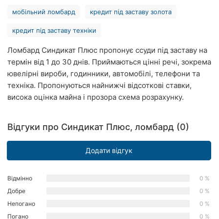
Рівне
мобільний ломбард
кредит під заставу золота
кредит під заставу техніки
Одеса
Ломбард Синдикат Плюс пропонує ссуди під заставу на
Кропивницький
термін від 1 до 30 днів. Приймаються цінні речі, зокрема
Київ
ювелірні вироби, годинники, автомобілі, телефони та
техніка. Пропонуються найнижчі відсоткові ставки,
Харків
висока оцінка майна і прозора схема розрахунку.
Запоріжжя
Відгуки про Синдикат Плюс, ломбард (0)
Дніпро
Додати відгук
Львів
Кривий
Відмінно
0 %
Ріг
Добре
0 %
Непогано
0 %
Миколаїв
Погано
0 %