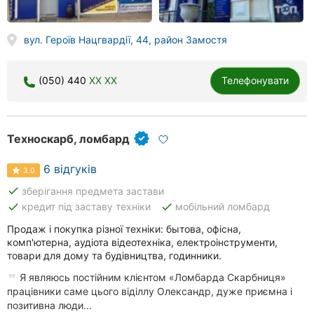
вул. Героїв Нацгвардії, 44, район Замостя
(050) 440
XX XX
Телефонувати
Техноскарб, ломбард
6 відгуків
3.0
done
зберігання предмета застави
done
done
кредит під заставу техніки
мобільний ломбард
Продаж і покупка різної техніки: бытова, офісна,
комп'ютерна, аудіота відеотехніка, електроінструменти,
товари для дому та будівництва, годинники.
Я являюсь постійним клієнтом «Ломбарда Скарбниця»
працівники саме цього віділлу Олександр, дуже приємна і
позитивна люди...