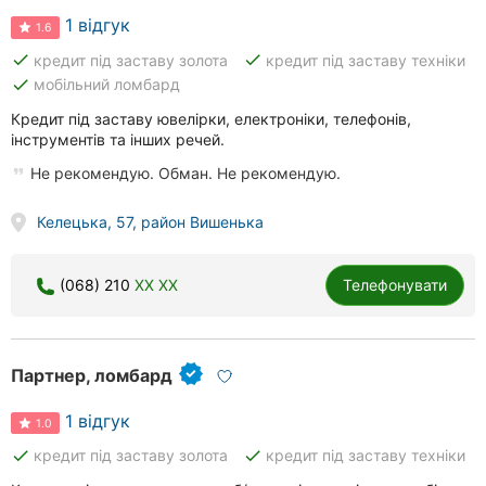
1 відгук
1.6
done
done
кредит під заставу золота
кредит під заставу техніки
done
мобільний ломбард
Кредит під заставу ювелірки, електроніки, телефонів,
інструментів та інших речей.
Не рекомендую. Обман. Не рекомендую.
Келецька, 57, район Вишенька
(068) 210
XX XX
Телефонувати
Партнер, ломбард
1 відгук
1.0
done
done
кредит під заставу золота
кредит під заставу техніки