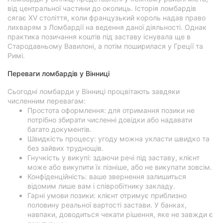
від центральної частини до околиць. Історія ломбардів
сягає XV століття, коли французький король надав право
лихварям з Ломбардії на ведення даної діяльності. Однак
практика позичання коштів під заставу існувала ще в
Стародавньому Вавилоні, а потім поширилася у Греції та
Римі.
Переваги ломбардів у Вінниці
Сьогодні ломбарди у Вінниці процвітають завдяки
численним перевагам:
Простота оформлення: для отримання позики не
потрібно збирати численні довідки або надавати
багато документів.
Швидкість процесу: угоду можна укласти швидко та
без зайвих труднощів.
Гнучкість у викупі: здаючи речі під заставу, клієнт
може або викупити їх пізніше, або не викупати зовсім.
Конфіденційність: ваше звернення залишиться
відомим лише вам і співробітнику закладу.
Гарні умови позики: клієнт отримує приблизно
половину реальної вартості застави. У банках,
навпаки, доводиться чекати рішення, яке не завжди є