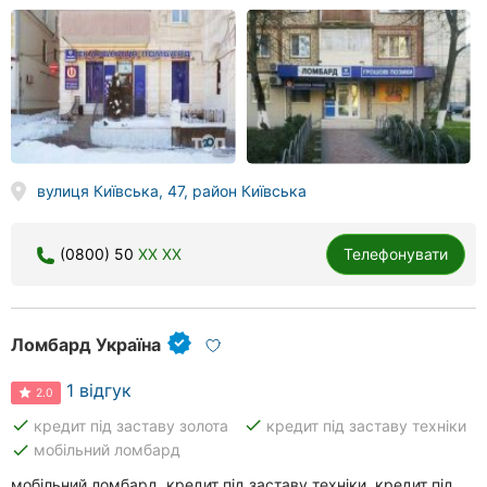
вулиця Київська, 47, район Київська
(0800) 50
XX XX
Телефонувати
Ломбард Україна
1 відгук
2.0
done
done
кредит під заставу золота
кредит під заставу техніки
done
мобільний ломбард
мобільний ломбард, кредит під заставу техніки, кредит під