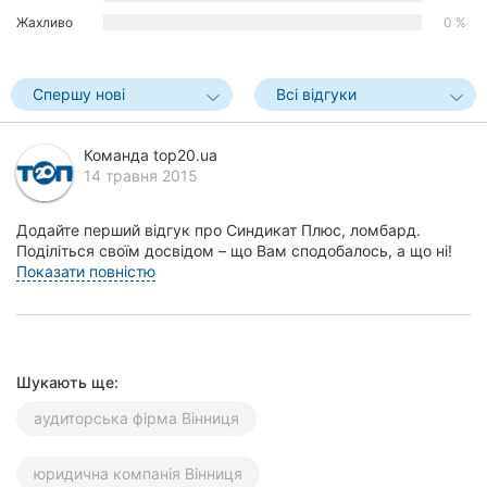
Херсон
Жахливо
0 %
Полтава
Спершу нові
Всі відгуки
Чернігів
Команда top20.ua
Черкаси
14 травня 2015
Чернівці
Додайте перший відгук про Синдикат Плюс, ломбард.
Поділіться своїм досвідом – що Вам сподобалось, а що ні!
Суми
Це допоможе іншим жителям Вінниці зробити п...
Показати повністю
Івано-
Франківськ
Луцьк
Шукають ще:
Ужгород
аудиторська фірма Вінниця
Карпати
юридична компанія Вінниця