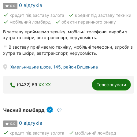
0 відгуків
0.0
done
done
кредит під заставу золота
кредит під заставу техніки
done
done
мобільний ломбард
об'єкти первинного ринку
В заставу приймаємо техніку, мобільні телефони, вироби з
хутра та шкіри, автотранспорт, нерухомість.
В заставу приймаємо техніку, мобільні телефони, вироби з
хутра та шкіри, автотранспорт, нерухомість.
Хмельницьке шосе, 145, район Вишенька
(0432) 69
XX XX
Телефонувати
Чесний ломбард
0 відгуків
0.0
done
done
кредит під заставу золота
мобільний ломбард