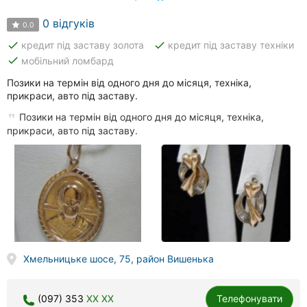
0 відгуків
0.0
done
done
кредит під заставу золота
кредит під заставу техніки
done
мобільний ломбард
Позики на термін від одного дня до місяця, техніка,
прикраси, авто під заставу.
Позики на термін від одного дня до місяця, техніка,
прикраси, авто під заставу.
Хмельницьке шосе, 75, район Вишенька
(097) 353
XX XX
Телефонувати