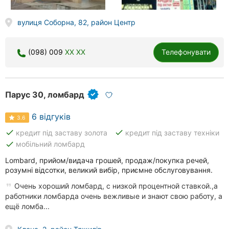
вулиця Соборна, 82, район Центр
(098) 009
XX XX
Телефонувати
Парус 30, ломбард
6 відгуків
3.6
done
done
кредит під заставу золота
кредит під заставу техніки
done
мобільний ломбард
Lombard, прийом/видача грошей, продаж/покупка речей,
розумні відсотки, великий вибір, приємне обслуговування.
Очень хороший ломбард, с низкой процентной ставкой.,а
работники ломбарда очень вежливые и знают свою работу, а
ещё ломба...