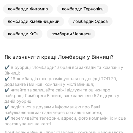
ломбарди Житомир
ломбарди Тернопіль
ломбарди Хмельницький
ломбарди Одеса
ломбарди Київ
ломбарди Черкаси
Як визначити кращі Ломбарди у Вінниці?
✔ В рубриці "Ломбарди" зібрані всі заклади та компанії у
Вінниці;
✔ 18 ломбардів вже розміщуються на довідці ТОП 20,
додавайте і Ви нові компанії у місті Вінниця;
✔ читайте та залишайте свіжі відгуки та оцінки про
найкращі Ломбарди Вінниці, вже залишено 52 відгуків у
даній рубриці;
✔ поділіться з друзями інформацією про Ваші
найулюбленіші заклади через соціальні мережі;
✔ переглядайте телефони, адреси, фото компаній, їх місце
розташування на карті.
Ломбарди у Вінниці представлені у кожному районі міста,