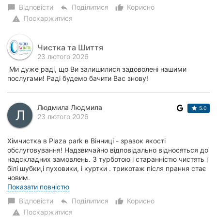
Відповісти
Поділитися
Корисно
chat_bubble
reply
thumb_up_alt
Поскаржитися
warning
Чистка та Шиття
23 лютого 2026
Ми дуже раді, що Ви залишилися задоволені нашими
послугами! Раді будемо бачити Вас знову!
Людмила Людмила
5.0
23 лютого 2026
Хімчистка в Plaza park в Вінниці - зразок якості
обслуговування! Надзвичайно відповідально відносяться до
надскладних замовлень. З турботою і старанністю чистять і
білі шубки,і пуховики, і куртки . трикотаж після прання стає
новим.
Працівниці високо...
Показати повністю
Відповісти
Поділитися
Корисно
chat_bubble
reply
thumb_up_alt
Поскаржитися
warning