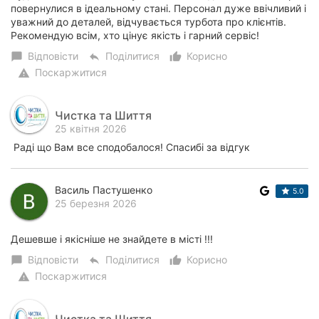
повернулися в ідеальному стані. Персонал дуже ввічливий і
уважний до деталей, відчувається турбота про клієнтів.
Рекомендую всім, хто цінує якість і гарний сервіс!
Відповісти
Поділитися
Корисно
chat_bubble
reply
thumb_up_alt
Поскаржитися
warning
Чистка та Шиття
25 квітня 2026
Раді що Вам все сподобалося! Спасибі за відгук
Василь Пастушенко
5.0
25 березня 2026
Дешевше і якісніше не знайдете в місті !!!
Відповісти
Поділитися
Корисно
chat_bubble
reply
thumb_up_alt
Поскаржитися
warning
Чистка та Шиття