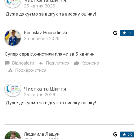
25 квітня 2026
Дуже дякуємо за відгук та високу оцінку!
Rostislav Hoorodinski
5.0
25 березня 2026
Супер сервіс,очистили плями за 5 хвилин
Відповісти
Поділитися
Корисно
chat_bubble
reply
thumb_up_alt
Поскаржитися
warning
Чистка та Шиття
25 квітня 2026
Дуже дякуємо за відгук та високу оцінку!
Людмила Лащук
5.0