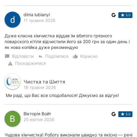
dima lubianyi
5.0
11 травня 2026
Дуже класна хімчистка віддав їм вбитого грязного
поварского кітіля відчистили його за 200 грн за один день і
як нова копійка дуже рекомендую
Відповісти
Поділитися
Корисно
chat_bubble
reply
thumb_up_alt
Поскаржитися
warning
Чистка та Шиття
18 травня 2026
Ми раді, що Вас все сподобалося! Дякуємо за відгук!
Вікторія Войт
5.0
25 квітня 2026
Чудова хімчистка! Роботу виконали швидко та якісно — речі