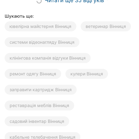
Читати ще 35 відгуків
replay
Шукають ще:
ювелірна майстерня Вінниця
ветеринар Вінниця
системи відеонагляду Вінниця
клінінгова компанія відгуки Вінниця
ремонт одягу Вінниця
кулери Вінниця
заправити картридж Вінниця
реставрація меблів Вінниця
садовий інвентар Вінниця
кабельне телебачення Вінниця