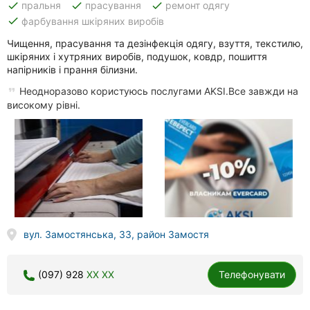
done
done
done
пральня
прасування
ремонт одягу
done
фарбування шкіряних виробів
Чищення, прасування та дезінфекція одягу, взуття, текстилю,
шкіряних і хутряних виробів, подушок, ковдр, пошиття
напірників і прання білизни.
Неодноразово користуюсь послугами AKSI.Все завжди на
високому рівні.
вул. Замостянська, 33, район Замостя
(097) 928
XX XX
Телефонувати