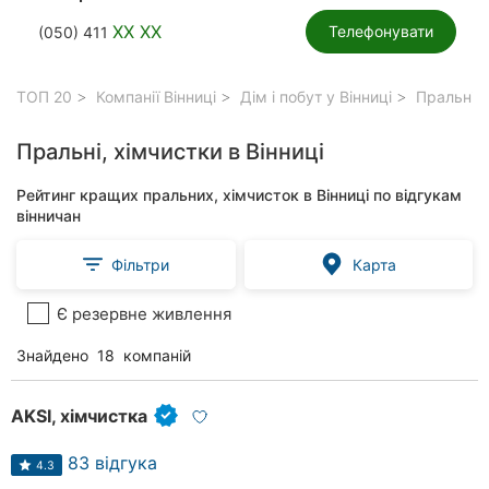
XX XX
Телефонувати
(050) 411
ТОП 20
Компанії Вінниці
Дім і побут у Вінниці
Пральні, 
Пральні, хімчистки в Вінниці
Рейтинг кращих пральних, хімчисток в Вінниці по відгукам
вінничан
Фільтри
Карта
Є резервне живлення
Знайдено
18
компаній
AKSI, хімчистка
83 відгука
4.3