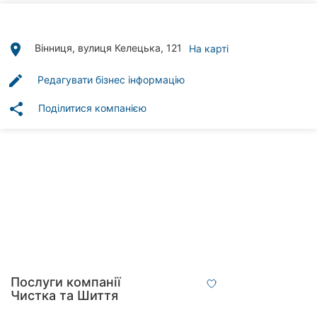
Автошколи
Ресторани
place
Вінниця, вулиця Келецька, 121
На карті
Всі
edit
Редагувати бізнес інформацію
рубрики
share
Поділитися компанією
Всі
міста:
Вінниця
Житомир
Тернопіль
Послуги компанії
Чистка та Шиття
Хмельницький