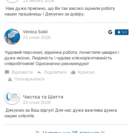
23 лютого 2026
Нам дуже приємно, що Ви так високо оцінили роботу
наших працівниць ! Дякуємо за довіру.
Vinnica Soldi
5.0
23 січня 2026
Чудовий персонал, відмінна робота, почистили швидко і
дуже якісно. Людяність і чудова клієнорієнтованість
співробітників! Однозначно рекомендую!
Відповісти
Поділитися
Корисно
chat_bubble
reply
thumb_up_alt
Поскаржитися
warning
Чистка та Шиття
23 січня 2026
Дякуємо за Ваш відгук! Для нас дуже важлива думка
наших клієнтів.