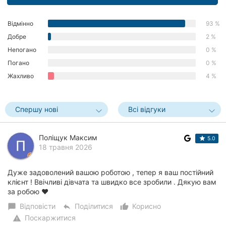
Херсон
Відмінно
93 %
Полтава
Добре
2 %
Непогано
0 %
Чернігів
Погано
0 %
Черкаси
Жахливо
4 %
Чернівці
Спершу нові
Всі відгуки
Суми
Поліщук Максим
5.0
Івано-
18 травня 2026
Франківськ
Луцьк
Дуже задоволений вашою роботою , тепер я ваш постійний
клієнт ! Ввічливі дівчата та швидко все зробили . Дякую вам
за робою ❤️
Ужгород
Відповісти
Поділитися
Корисно
chat_bubble
reply
thumb_up_alt
Карпати
Поскаржитися
warning