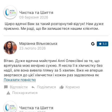
Чистка та Шиття
09 березня 2026
Щиро вдячні Вам за такий розгорнутий відгук! Нам дуже
приємно. Ми раді, що Ви залишаєтеся нашим клієнтом.
Маріанна Вільковська
5.0
23 лютого 2026
Вітаю. Дуже вдячна майстрині Аллі Олексіївні за те, що
врятувала мою вечірню сукню. Я несла її в хімчистку без
надії, але вона вивела пляму за 5 хвилин. Вже не вперше
звертаюся до цієї хімчистки і кожен раз задоволена як
сервісом, так і привітністю п...
Показати повністю
Відповісти
Поділитися
Корисно
chat_bubble
reply
thumb_up_alt
Поскаржитися
warning
Чистка та Шиття