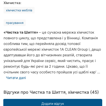
Хімчистка:
Рівне
хімчистка меблів
Одеса
прасування
Кропивницький
«Чистка та Шиття»
– це сучасна мережа хімчисток
Київ
повного циклу, що представлена і у Вінниці. Компанія
особлива тим, що перейняла досвід топової
Харків
європейської мережі хімчисток 1A CLEAN Group і, дещо
адаптувавши його до вітчизняних реалій, створила
Запоріжжя
унікальний для України сервіс, який чистить, прасує і
Дніпро
ремонтує будь-які речі за 2 години. Цікаво, що її
очільник свого часу особисто пройшов усі щаблі кар’ ...
Львів
Читати далі
Кривий
Ріг
Відгуки про Чистка та Шиття, хімчистка (45)
Миколаїв
Додати відгук