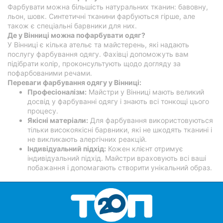
Фарбувати можна більшість натуральних тканин: бавовну,
Херсон
льон, шовк. Синтетичні тканини фарбуються гірше, але
також є спеціальні барвники для них.
Полтава
Де у Вінниці можна пофарбувати одяг?
У Вінниці є кілька ательє та майстерень, які надають
Чернігів
послугу фарбування одягу. Фахівці допоможуть вам
підібрати колір, проконсультують щодо догляду за
пофарбованими речами.
Черкаси
Переваги фарбування одягу у Вінниці:
Професіоналізм:
Майстри у Вінниці мають великий
Чернівці
досвід у фарбуванні одягу і знають всі тонкощі цього
процесу.
Суми
Якісні матеріали:
Для фарбування використовуються
тільки високоякісні барвники, які не шкодять тканині і
Івано-
не викликають алергічних реакцій.
Франківськ
Індивідуальний підхід:
Кожен клієнт отримує
індивідуальний підхід. Майстри враховують всі ваші
побажання і допомагають створити унікальний образ.
Луцьк
Ужгород
Карпати