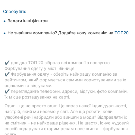
Автошколи
Спробуйте:
Ресторани
Задати інші фільтри
Всі
Не знайшли комппанію? Додайте нову компанію на
ТОП20
рубрики
✔ довідка ТОП 20 зібрала всі компанії з послугою
Фарбування одягу у місті Вінниця.
Всі
✔ Фарбування одягу - оберіть найкращу компанію за
міста:
рейтингом, який формується самими користувачами за їх
оцінками та відгуками.
Вінниця
✔ переглядайте телефони, адреси, відгуки, фото компаній,
їх місце розташування на карті.
Житомир
Одяг – це не просто одяг. Це вираз нашої індивідуальності,
настрій, який ми несемо у світ. Але що робити, коли
Тернопіль
улюблені речі набридли або вийшли з моди? Відправляти їх
на смітник – не найкраще рішення. На щастя, існує чудовий
Хмельницький
спосіб подарувати старим речам нове життя – фарбування
одягу.