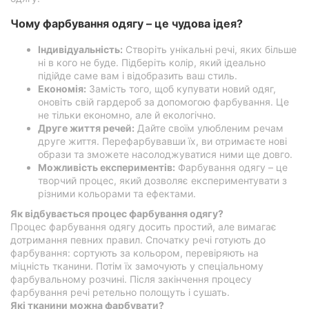
Рівне
Чому фарбування одягу – це чудова ідея?
Одеса
Індивідуальність:
Створіть унікальні речі, яких більше
ні в кого не буде. Підберіть колір, який ідеально
Кропивницький
підійде саме вам і відобразить ваш стиль.
Економія:
Замість того, щоб купувати новий одяг,
оновіть свій гардероб за допомогою фарбування. Це
Київ
не тільки економно, але й екологічно.
Друге життя речей:
Дайте своїм улюбленим речам
Харків
друге життя. Перефарбувавши їх, ви отримаєте нові
образи та зможете насолоджуватися ними ще довго.
Запоріжжя
Можливість експериментів:
Фарбування одягу – це
творчий процес, який дозволяє експериментувати з
Дніпро
різними кольорами та ефектами.
Як відбувається процес фарбування одягу?
Львів
Процес фарбування одягу досить простий, але вимагає
дотримання певних правил. Спочатку речі готують до
Кривий
фарбування: сортують за кольором, перевіряють на
Ріг
міцність тканини. Потім їх замочують у спеціальному
фарбувальному розчині. Після закінчення процесу
фарбування речі ретельно полощуть і сушать.
Миколаїв
Які тканини можна фарбувати?