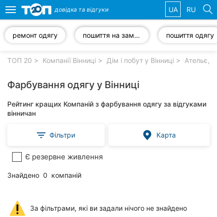
UA
RU
довідка та
відгуки
Toggle
navigation
ремонт одягу
пошиття на замовлення
пошиття одягу
Обрані
компанії
ТОП 20
Компанії Вінниці
Дім і побут у Вінниці
Ательє, р
Фарбування одягу у Вінниці
Рейтинг кращих Компаній з фарбування одягу за відгуками
Популярні
вінничан
рубрики:
Фільтри
Карта
Стоматології
Є резервне живлення
Ветеринарні
клініки
Знайдено
0
компаній
Приватні
клініки
За фільтрами, які ви задали нічого не знайдено