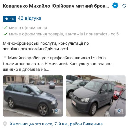
Коваленко Михайло Юрійович митний брокер
42 відгука
5.0
done
митне оформлення
done
митне оформлення товарів, вантажів і приватність осіб
Митно-брокерські послуги, консультації по
зовнішньоекономічної діяльності.
Михайло зробив усе професійно, швидко і якісно
(розмитнення авто з Німеччини). Консультував вчасно,
швидко відповідав на...
Хмельницького шосе, 7-й км, район Вишенька