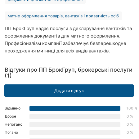
Рівне
митне оформлення товарів, вантажів і приватність осіб
Одеса
ПП БрокГруп надає послуги з декларування вантажів та
Кропивницький
оформлення документів для митного оформлення.
Професіоналізм компанії забезпечує безперешкодне
Київ
проходження митниці для всіх видів вантажів.
Харків
Відгуки про ПП БрокГруп, брокерські послуги
Запоріжжя
(1)
Дніпро
Додати відгук
Львів
Відмінно
100 %
Кривий
Добре
0 %
Ріг
Непогано
0 %
Миколаїв
Погано
0 %