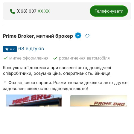
(068) 007
XX XX
Телефонувати
Prime Broker, митний брокер
68 відгуків
4.7
done
done
митне оформлення
розмитнення автомобіля
Консультації,допомога при ввезенні авто, досвідчені
співробітники, розумна ціна, оперативність. Вінниця.
Фахівці своєї справи. Розмитнювали декілька авто , дуже
задоволені швидкістю і відповідальністю!