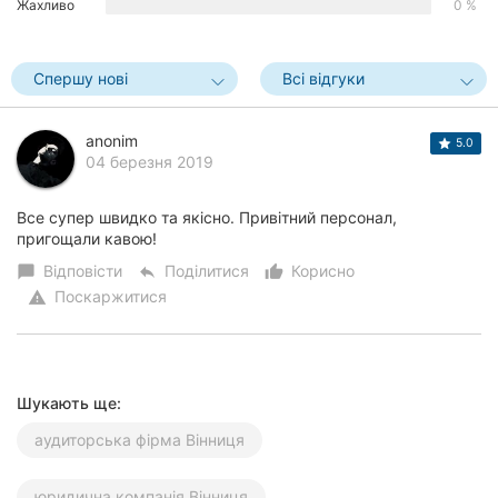
Жахливо
0 %
Херсон
Полтава
Спершу нові
Всі відгуки
Чернігів
anonim
5.0
04 березня 2019
Черкаси
Чернівці
Все супер швидко та якісно. Привітний персонал,
пригощали кавою!
Суми
Відповісти
Поділитися
Корисно
chat_bubble
reply
thumb_up_alt
Поскаржитися
warning
Івано-
Франківськ
Луцьк
Шукають ще:
Ужгород
аудиторська фірма Вінниця
Карпати
юридична компанія Вінниця