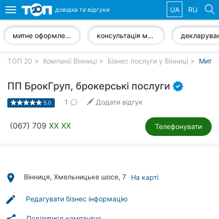
UA
RU
довідка та
відгуки
Toggle
navigation
митне оформлення
консультація митного брокера
Обрані
компанії
ТОП 20
Компанії Вінниці
Бізнес послуги у Вінниці
Митні
ПП БрокГруп, брокерські послуги
1
Додати відгук
5.0
Популярні
рубрики:
(067) 709
XX XX
Телефонувати
Стоматології
Ветеринарні
клініки
place
Вінниця, Хмельницьке шосе, 7
На карті
Приватні
edit
Редагувати бізнес інформацію
клініки
Поділитися компанією