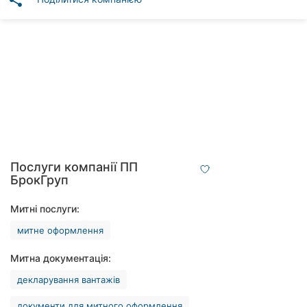
share
Автошколи
Ресторани
Всі
рубрики
Всі
Послуги компанії ПП
міста:
БрокГруп
Вінниця
Митні послуги:
митне оформлення
Житомир
Митна документація:
Тернопіль
декларування вантажів
Хмельницький
документи для митного оформлення