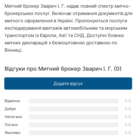
Митний брокер Зварич І. Г. надає повний спектр митно-
Рівне
брокерських послуг. Включає отримання документів для
Одеса
митного оформлення в Україні. Пропонуються послуги
експедирування вантажів автомобільним та морським
Кропивницький
транспортом із Європи, Азії та СНД. Доступні бланки
митних декларацій з безкоштовною доставкою по
Київ
Вінниці.
Харків
Відгуки про Митний брокер Зварич І. Г. (0)
Запоріжжя
Додати відгук
Дніпро
Львів
Відмінно
0 %
Добре
0 %
Кривий
Непогано
0 %
Ріг
Погано
0 %
Миколаїв
Жахливо
0 %