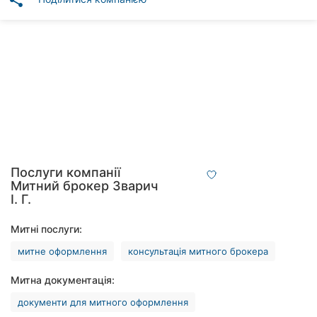
share
Автошколи
Ресторани
Всі
рубрики
Всі
Послуги компанії
міста:
Митний брокер Зварич
І. Г.
Вінниця
Митні послуги:
Житомир
митне оформлення
консультація митного брокера
Тернопіль
Митна документація:
Хмельницький
документи для митного оформлення