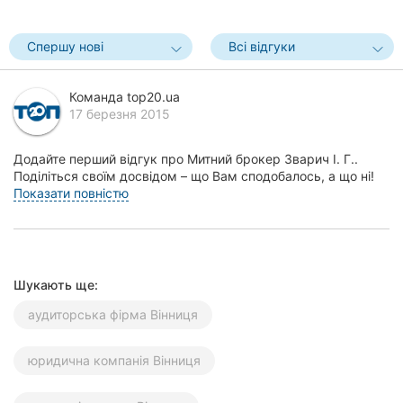
Херсон
Спершу нові
Всі відгуки
Полтава
Чернігів
Команда top20.ua
17 березня 2015
Черкаси
Додайте перший відгук про Митний брокер Зварич І. Г..
Чернівці
Поділіться своїм досвідом – що Вам сподобалось, а що ні!
Це допоможе іншим жителям Вінниці зроби...
Показати повністю
Суми
Івано-
Франківськ
Шукають ще:
Луцьк
аудиторська фірма Вінниця
Ужгород
юридична компанія Вінниця
Карпати