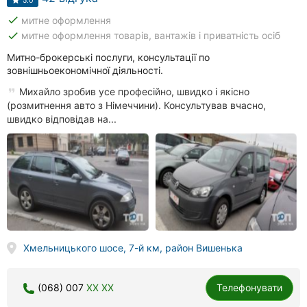
done
митне оформлення
done
митне оформлення товарів, вантажів і приватність осіб
Митно-брокерські послуги, консультації по
зовнішньоекономічної діяльності.
Михайло зробив усе професійно, швидко і якісно
(розмитнення авто з Німеччини). Консультував вчасно,
швидко відповідав на...
Хмельницького шосе, 7-й км, район Вишенька
(068) 007
XX XX
Телефонувати