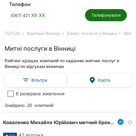
Телефон:
XX XX
Телефонувати
(067) 421
ТОП 20
Компанії Вінниці
Бізнес послуги у Вінниці
Митні 
Митні послуги в Вінниці
Рейтинг кращих компаній по наданню митних послуг в
Вінниці по відгукам вінничан
Фільтри
Карта
Є резервне живлення
Знайдено
20
компаній
Коваленко Михайло Юрійович митний брокер
42 відгука
5.0