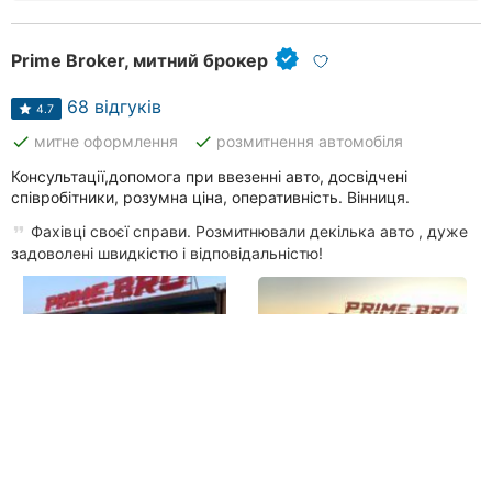
Prime Broker, митний брокер
68 відгуків
4.7
done
done
митне оформлення
розмитнення автомобіля
Консультації,допомога при ввезенні авто, досвідчені
співробітники, розумна ціна, оперативність. Вінниця.
Фахівці своєї справи. Розмитнювали декілька авто , дуже
задоволені швидкістю і відповідальністю!
Хмельницьке шосе, 7-й км, район Вишенька