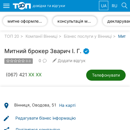
UA
RU
довідка та
відгуки
Toggle
navigation
митне оформлення
консультація митного брокера
Обрані
компанії
ТОП 20
Компанії Вінниці
Бізнес послуги у Вінниці
Митні
Митний брокер Зварич І. Г.
0
Додати відгук
0.0
Популярні
рубрики:
(067) 421
XX XX
Телефонувати
Стоматології
Ветеринарні
клініки
place
Вінниця, Оводова, 51
На карті
Приватні
edit
Редагувати бізнес інформацію
клініки
Поділитися компанією