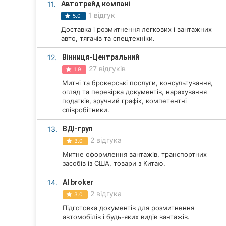
11.
Автотрейд компані
Суми
1 відгук
5.0
Доставка і розмитнення легкових і вантажних
Івано-Франківськ
авто, тягачів та спецтехніки.
12.
Вінниця-Центральний
Луцьк
27 відгуків
1.9
Ужгород
Митні та брокерські послуги, консультування,
огляд та перевірка документів, нарахування
Карпати
податків, зручний графік, компетентні
співробітники.
13.
ВДІ-груп
2 відгука
3.0
Митне оформлення вантажів, транспортних
засобів із США, товари з Китаю.
14.
Al broker
2 відгука
3.0
Підготовка документів для розмитнення
автомобілів і будь-яких видів вантажів.