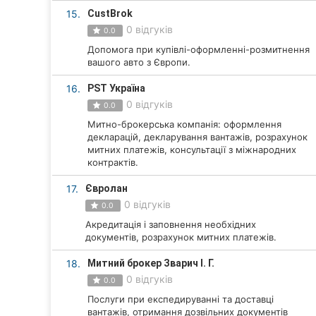
15.
CustBrok
0 відгуків
0.0
Допомога при купівлі-оформленні-розмитнення
вашого авто з Європи.
16.
PST Україна
0 відгуків
0.0
Митно-брокерська компанія: оформлення
декларацій, декларування вантажів, розрахунок
митних платежів, консультації з міжнародних
контрактів.
17.
Євролан
0 відгуків
0.0
Акредитація і заповнення необхідних
документів, розрахунок митних платежів.
18.
Митний брокер Зварич І. Г.
0 відгуків
0.0
Послуги при експедируванні та доставці
вантажів, отримання дозвільних документів