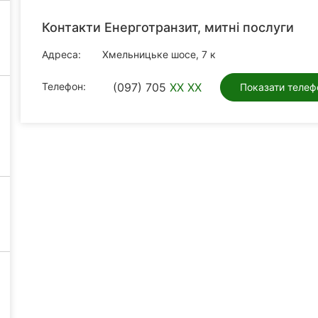
Контакти Енерготранзит, митні послуги
Адреса:
Хмельницьке шосе, 7 к
Телефон:
(097) 705
XX XX
Показати телеф