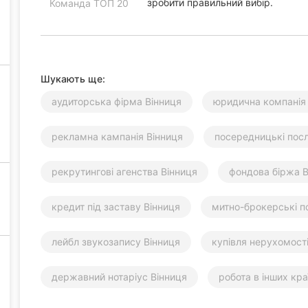
зробити правильний вибір.
Команда ТОП 20
Шукають ще:
аудиторська фірма Вінниця
юридична компанія
рекламна кампанія Вінниця
посередницькі посл
рекрутингові агенства Вінниця
фондова біржа В
кредит під заставу Вінниця
митно-брокерські п
лейбл звукозапису Вінниця
купівля нерухомості
державний нотаріус Вінниця
робота в інших кра