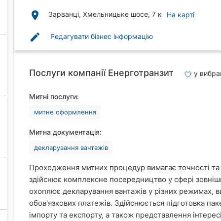
place
Зарванці, Хмельницьке шосе, 7 к
На карті
edit
Редагувати бізнес інформацію
Послуги компанії Енерготранзит
у вибр
Митні послуги:
митне оформлення
Митна документація:
декларування вантажів
Проходження митних процедур вимагає точності та 
здійснює комплексне посередництво у сфері зовнішн
охоплює декларування вантажів у різних режимах, в
обов'язкових платежів. Здійснюється підготовка па
імпорту та експорту, а також представлення інтересі