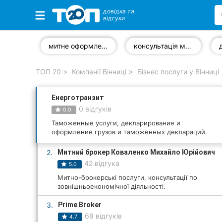
довідка та
відгуки
Обрані компанії
митне оформлення
консультація митного брокера
ТОП 20
Компанії Вінниці
Бізнес послуги у Вінниці
Популярні рубрики:
Енерготранзит
Стоматології
0 відгуків
0.0
Ветеринарні клініки
Таможенные услуги, декларирование и
оформление грузов и таможенных деклараций.
Приватні клініки
2.
Митний брокер Коваленко Михайло Юрійович
42 відгука
5.0
Автошколи
Митно-брокерські послуги, консультації по
зовнішньоекономічної діяльності.
Ресторани
3.
Prime Broker
Всі рубрики
68 відгуків
4.7