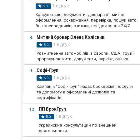
Харків
1 відгук
5.0
Запоріжжя
Консультація, документи, декларації, митне
оформлення, оскарження, перевірка, пошук авто,
без посередників, знижки, повідомлення 24/7.
Дніпро
8.
Митний брокер Олена Колісник
Львів
1 відгук
5.0
Розмитнення автомобілів із Європи, США, грузії:
Кривий Ріг
прорахунок мити, документи, паркінг, оцінка.
Миколаїв
9.
Софі-Груп
1 відгук
5.0
Херсон
Компанія "Софі-Груп" надає брокерські послуги
та допомогу в оформленні дозволів та
Полтава
сертифікатів.
Чернігів
10.
ПП БрокГруп
1 відгук
5.0
Черкаси
Украинские консультации по внешней
деятельности.
Чернівці