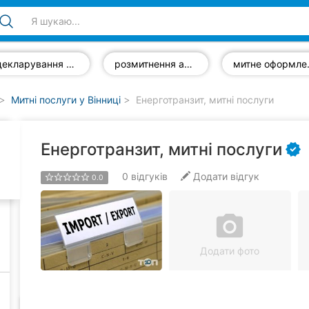
декларування вантажів
розмитнення автомобіля
митне оформле
Митні послуги у Вінниці
Енерготранзит, митні послуги
Енерготранзит, митні послуги
0
відгуків
Додати відгук
0.0
camera_alt
Додати фото