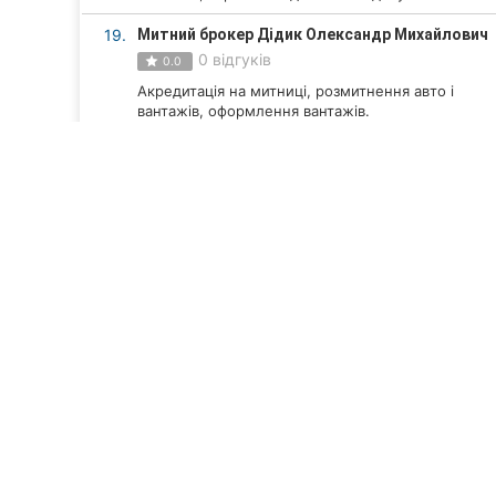
19.
Митний брокер Дідик Олександр Михайлович
0 відгуків
0.0
Акредитація на митниці, розмитнення авто і
вантажів, оформлення вантажів.
20.
Митний брокер Соколов Юрій Анатолійович
0 відгуків
0.0
Митний, таможенный брокер, Авто, личные
вещи, Т1, імпорт, експорт.
Дивитися всі компанії
ТОП 20
Компанії Вінниці
Бізнес послуги у Вінниці
Митні послуги в Вінниці
Рейтинг кращих компаній по наданню митних послуг в 