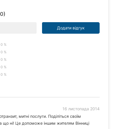
(0)
Додати відгук
0 %
0 %
0 %
0 %
0 %
16 листопада 2014
транзит, митні послуги. Поділіться своїм
а що ні! Це допоможе іншим жителям Вінниці