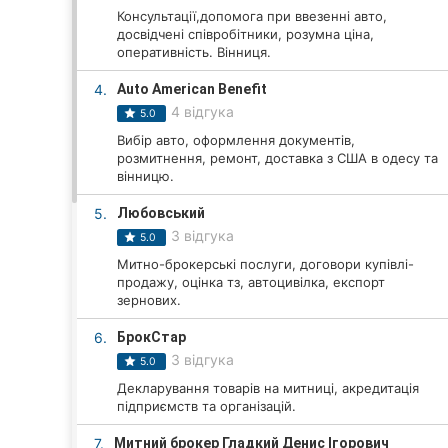
Консультації,допомога при ввезенні авто,
досвідчені співробітники, розумна ціна,
оперативність. Вінниця.
Всі міста:
4.
Auto American Benefit
Вінниця
4 відгука
5.0
Вибір авто, оформлення документів,
Житомир
розмитнення, ремонт, доставка з США в одесу та
вінницю.
Тернопіль
5.
Любовський
3 відгука
Хмельницький
5.0
Митно-брокерські послуги, договори купівлі-
Рівне
продажу, оцінка тз, автоцивілка, експорт
зернових.
Одеса
6.
БрокСтар
3 відгука
5.0
Кропивницький
Декларування товарів на митниці, акредитація
підприємств та організацій.
Київ
7.
Митний брокер Гладкий Денис Ігорович