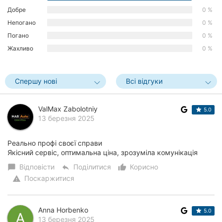
Добре
0 %
Херсон
Непогано
0 %
Полтава
Погано
0 %
Жахливо
0 %
Чернігів
Черкаси
Спершу нові
Всі відгуки
Чернівці
ValMax Zabolotniy
5.0
Суми
13 березня 2025
Івано-
Реально профі своєї справи
Франківськ
Якісний сервіс, оптимальна ціна, зрозуміла комунікація
Відповісти
Поділитися
Корисно
chat_bubble
reply
thumb_up_alt
Луцьк
Поскаржитися
warning
Ужгород
Anna Horbenko
Карпати
5.0
13 березня 2025