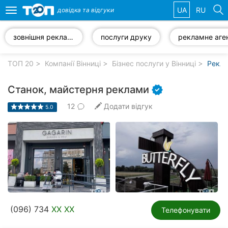
UA
RU
довідка та
відгуки
Toggle
navigation
зовнішня реклама
послуги друку
Обрані
компанії
ТОП 20
Компанії Вінниці
Бізнес послуги у Вінниці
Рекла
Станок, майстерня реклами
12
Додати відгук
5.0
Популярні
рубрики:
Стоматології
Ветеринарні
клініки
Приватні
(096) 734
XX XX
клініки
Телефонувати