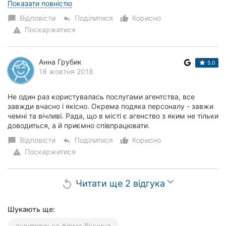
маленької бірочки все...
Показати повністю
Відповісти
Поділитися
Корисно
chat_bubble
reply
thumb_up_alt
Поскаржитися
warning
Анна Грубик
5.0
18 жовтня 2018
Не один раз користувалась послугами агентства, все
завжди вчасно і якісно. Окрема подяка персоналу - завжи
чемні та вічливі. Рада, що в місті є агенство з яким не тільки
доводиться, а й приємно співпрацювати.
Відповісти
Поділитися
Корисно
chat_bubble
reply
thumb_up_alt
Поскаржитися
warning
Читати ще 2 відгука
replay
Шукають ще:
аудиторська фірма Вінниця