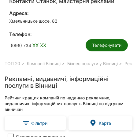
Контакти Станок, майстерня реклами
Адреса:
Хмельницьке шосе, 82
Телефон:
XX XX
Телефонувати
(096) 734
ТОП 20
Компанії Вінниці
Бізнес послуги у Вінниці
Реклам
Рекламні, видавничі, інформаційні
послуги в Вінниці
Рейтинг кращих компаній по наданню рекламних,
видавничих, інформаційних послуг в Вінниці по відгукам
вінничан
Фільтри
Карта
Є резервне живлення