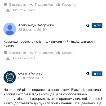
Відповісти
Поділитися
Корисно
chat_bubble
reply
thumb_up_alt
Поскаржитися
warning
Александр Загоруйко
5.0
22 березня 2019
Команда професіоналів! Індивідуальний підхід, швидко і
якісно...
Відповісти
Поділитися
Корисно
chat_bubble
reply
thumb_up_alt
Поскаржитися
warning
Oksana Voronich
5.0
01 лютого 2019
Не перший рік співпрацюю з агентством. Відмінні, креативні
хлопці! Не тільки підкажуть ідеї для корпоративних
подарунків, але і оформлять всі в кращому вигляді, вчасно і
навіть доставлять до пункту призначення. Все ідеально, від