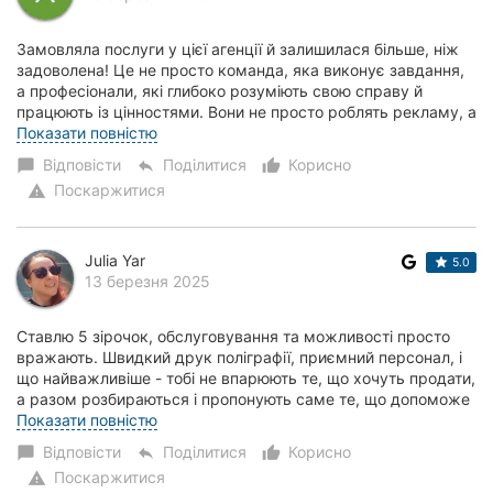
Замовляла послуги у цієї агенції й залишилася більше, ніж
задоволена! Це не просто команда, яка виконує завдання,
а професіонали, які глибоко розуміють свою справу й
працюють із цінностями. Вони не просто роблять рекламу, а
підходять стратегічно, шук...
Показати повністю
Відповісти
Поділитися
Корисно
chat_bubble
reply
thumb_up_alt
Поскаржитися
warning
Julia Yar
5.0
13 березня 2025
Ставлю 5 зірочок, обслуговування та можливості просто
вражають. Швидкий друк поліграфії, приємний персонал, і
що найважливіше - тобі не впарюють те, що хочуть продати,
а разом розбираються і пропонують саме те, що допоможе
тобі в просуванні твого біз...
Показати повністю
Відповісти
Поділитися
Корисно
chat_bubble
reply
thumb_up_alt
Поскаржитися
warning