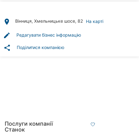
Автошколи
Ресторани
place
Вінниця, Хмельницьке шосе, 82
На карті
Всі
edit
Редагувати бізнес інформацію
рубрики
share
Поділитися компанією
Всі
міста:
Вінниця
Житомир
Тернопіль
Послуги компанії
Станок
Хмельницький