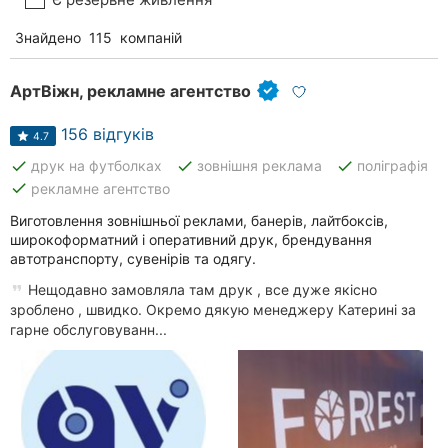
Знайдено
115
компаній
АртВіжн, рекламне агентство
156 відгуків
4.7
done
done
done
друк на футболках
зовнішня реклама
поліграфія
done
рекламне агентство
Виготовлення зовнішньої реклами, банерів, лайтбоксів,
широкоформатний і оперативний друк, брендування
автотранспорту, сувенірів та одягу.
Нещодавно замовляла там друк , все дуже якісно
зроблено , швидко. Окремо дякую менеджеру Катерині за
гарне обслуговуванн...