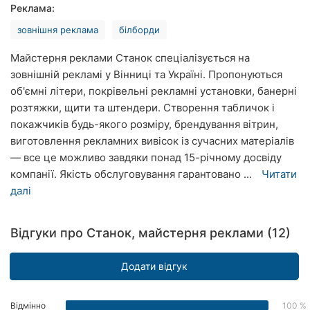
Реклама:
Рівне
зовнішня реклама
білборди
Одеса
Майстерня реклами Станок спеціалізується на
Кропивницький
зовнішній рекламі у Вінниці та Україні. Пропонуються
об'ємні літери, покрівельні рекламні установки, банерні
Київ
розтяжки, щити та штендери. Створення табличок і
покажчиків будь-якого розміру, брендування вітрин,
Харків
виготовлення рекламних вивісок із сучасних матеріалів
— все це можливо завдяки понад 15-річному досвіду
Запоріжжя
компанії. Якість обслуговування гарантовано ...
Читати
далі
Дніпро
Львів
Відгуки про Станок, майстерня реклами (12)
Кривий
Ріг
Додати відгук
Миколаїв
Відмінно
100 %