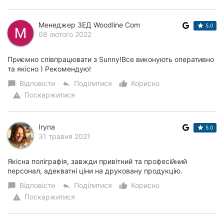
Менеджер ЗЕД Woodline Com
5.0
08 лютого 2022
Приємно співпрацювати з Sunny!Все виконують оперативно
та якісно ) Рекомендую!
Відповісти
Поділитися
Корисно
chat_bubble
reply
thumb_up_alt
Поскаржитися
warning
Iryna
5.0
31 травня 2021
Якісна поліграфія, завжди привітний та професійний
персонал, адекватні ціни на друковану продукцію.
Відповісти
Поділитися
Корисно
chat_bubble
reply
thumb_up_alt
Поскаржитися
warning