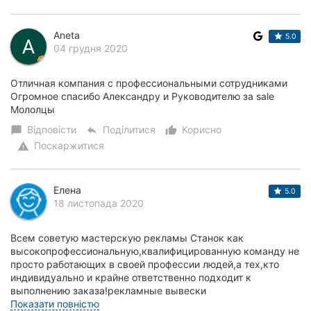
Aneta
5.0
04 грудня 2020
Отличная компания с профессиональными сотрудниками
Огромное спасибо Александру и Руководителю за sale
Мололцы
Відповісти
Поділитися
Корисно
chat_bubble
reply
thumb_up_alt
Поскаржитися
warning
Елена
5.0
18 листопада 2020
Всем советую мастерскую рекламы Станок как
высокопрофессиональную,квалифицированную команду не
просто работающих в своей профессии людей,а тех,кто
индивидуально и крайне ответственно подходит к
выполнению заказа!рекламные вывески
фасадные,внутренние...
Показати повністю