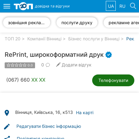
UA
RU
довідка та
відгуки
Toggle
navigation
зовнішня реклама
послуги друку
Обрані
компанії
ТОП 20
Компанії Вінниці
Бізнес послуги у Вінниці
Рекла
RePrint, широкоформатний друк
0
Додати відгук
0.0
Популярні
рубрики:
(067) 660
XX XX
Телефонувати
Стоматології
Ветеринарні
клініки
place
Вінниця, Київська, 16, к513
На карті
Приватні
edit
Редагувати бізнес інформацію
клініки
Поділитися компанією