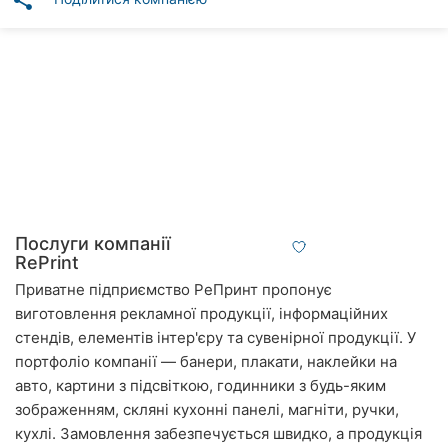
share
Автошколи
Ресторани
Всі
рубрики
Всі
Послуги компанії
міста:
RePrint
Приватне підприємство РеПринт пропонує
Вінниця
виготовлення рекламної продукції, інформаційних
стендів, елементів інтер'єру та сувенірної продукції. У
Житомир
портфоліо компанії — банери, плакати, наклейки на
Тернопіль
авто, картини з підсвіткою, годинники з будь-яким
зображенням, скляні кухонні панелі, магніти, ручки,
Хмельницький
кухлі. Замовлення забезпечується швидко, а продукція