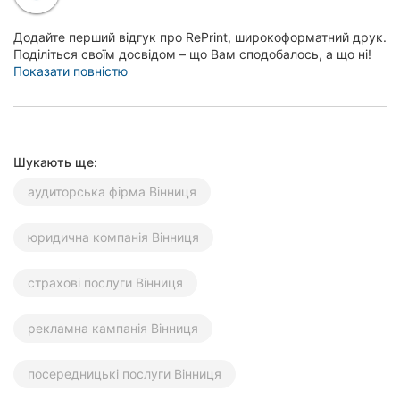
Херсон
Додайте перший відгук про RePrint, широкоформатний друк.
Поділіться своїм досвідом – що Вам сподобалось, а що ні!
Полтава
Це допоможе іншим жителям Вінниці зр...
Показати повністю
Чернігів
Черкаси
Шукають ще:
Чернівці
аудиторська фірма Вінниця
Суми
юридична компанія Вінниця
Івано-
Франківськ
страхові послуги Вінниця
Луцьк
рекламна кампанія Вінниця
Ужгород
посередницькі послуги Вінниця
Карпати