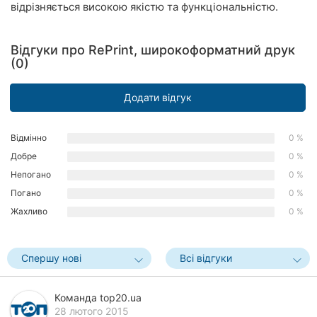
відрізняється високою якістю та функціональністю.
Рівне
Одеса
Відгуки про RePrint, широкоформатний друк
(0)
Кропивницький
Додати відгук
Київ
Харків
Відмінно
0 %
Добре
0 %
Запоріжжя
Непогано
0 %
Погано
0 %
Дніпро
Жахливо
0 %
Львів
Кривий
Спершу нові
Всі відгуки
Ріг
Команда top20.ua
Миколаїв
28 лютого 2015