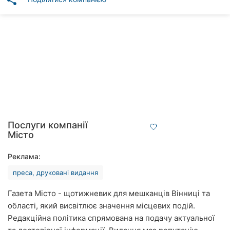
share
Автошколи
Ресторани
Всі
рубрики
Всі
Послуги компанії
міста:
Місто
Вінниця
Реклама:
преса, друковані видання
Житомир
Газета Місто - щотижневик для мешканців Вінниці та
Тернопіль
області, який висвітлює значення місцевих подій.
Редакційна політика спрямована на подачу актуальної
Хмельницький