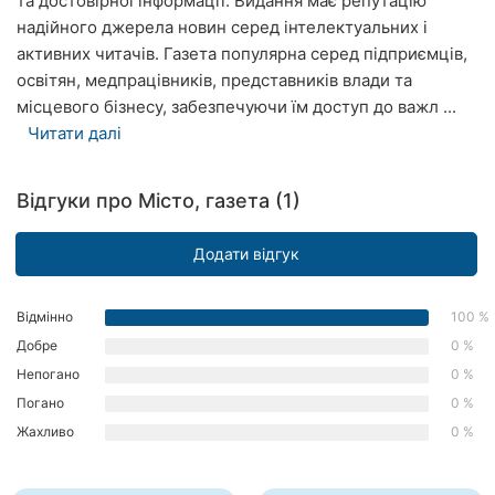
та достовірної інформації. Видання має репутацію
Рівне
надійного джерела новин серед інтелектуальних і
активних читачів. Газета популярна серед підприємців,
Одеса
освітян, медпрацівників, представників влади та
місцевого бізнесу, забезпечуючи їм доступ до важл ...
Кропивницький
Читати далі
Київ
Відгуки про Місто, газета (1)
Харків
Додати відгук
Запоріжжя
Дніпро
Відмінно
100 %
Добре
0 %
Львів
Непогано
0 %
Кривий
Погано
0 %
Ріг
Жахливо
0 %
Миколаїв