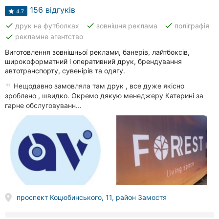
156 відгуків
4.7
done
done
done
друк на футболках
зовнішня реклама
поліграфія
done
рекламне агентство
Виготовлення зовнішньої реклами, банерів, лайтбоксів,
широкоформатний і оперативний друк, брендування
автотранспорту, сувенірів та одягу.
Нещодавно замовляла там друк , все дуже якісно
зроблено , швидко. Окремо дякую менеджеру Катерині за
гарне обслуговуванн...
проспект Коцюбинського, 11, район Замостя