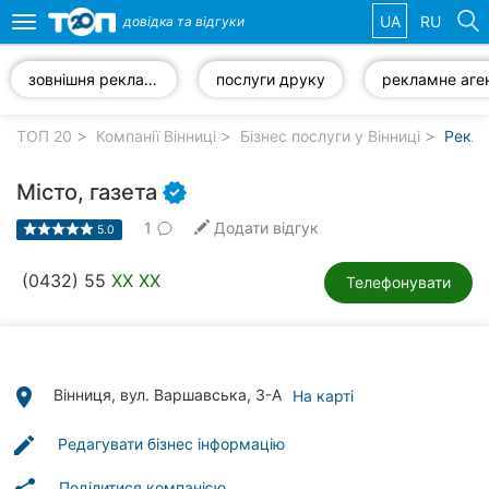
UA
RU
довідка та
відгуки
Toggle
navigation
зовнішня реклама
послуги друку
Обрані
компанії
ТОП 20
Компанії Вінниці
Бізнес послуги у Вінниці
Рекла
Місто, газета
1
Додати відгук
5.0
Популярні
рубрики:
(0432) 55
XX XX
Телефонувати
Стоматології
Ветеринарні
клініки
place
Вінниця, вул. Варшавська, 3-А
На карті
Приватні
edit
Редагувати бізнес інформацію
клініки
Поділитися компанією