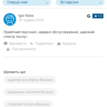
Спершу нові
Всі відгуки
Херсон
Полтава
Igor Kolos
5.0
20 травня 2018
Чернігів
Привітний персонал, швидке обслуговування, широкий
Черкаси
спектр послуг.
Відповісти
Поділитися
Корисно
chat_bubble
reply
thumb_up_alt
Чернівці
Поскаржитися
warning
Суми
Івано-
Франківськ
Шукають ще:
аудиторська фірма Вінниця
Луцьк
Ужгород
юридична компанія Вінниця
Карпати
страхові послуги Вінниця