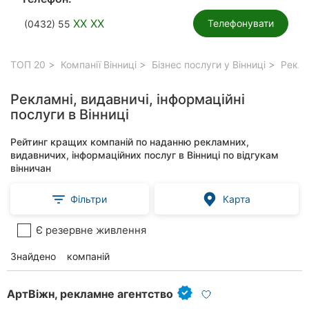
XX XX
Телефонувати
(0432) 55
ТОП 20
Компанії Вінниці
Бізнес послуги у Вінниці
Реклам
Рекламні, видавничі, інформаційні
послуги в Вінниці
Рейтинг кращих компаній по наданню рекламних,
видавничих, інформаційних послуг в Вінниці по відгукам
вінничан
Фільтри
Карта
Є резервне живлення
Знайдено
115
компаній
АртВіжн, рекламне агентство