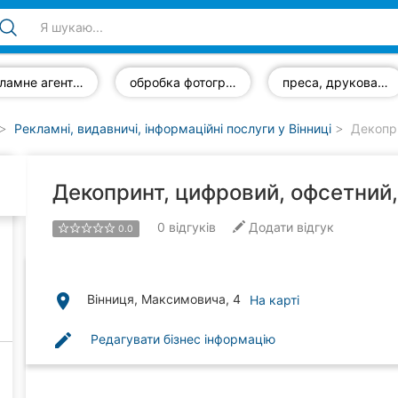
рекламне агентство
обробка фотографій
преса, друковані видання
Рекламні, видавничі, інформаційні послуги у Вінниці
Декопри
Декопринт, цифровий, офсетний
0
відгуків
Додати відгук
0.0
place
Вінниця, Максимовича, 4
На карті
edit
Редагувати бізнес інформацію