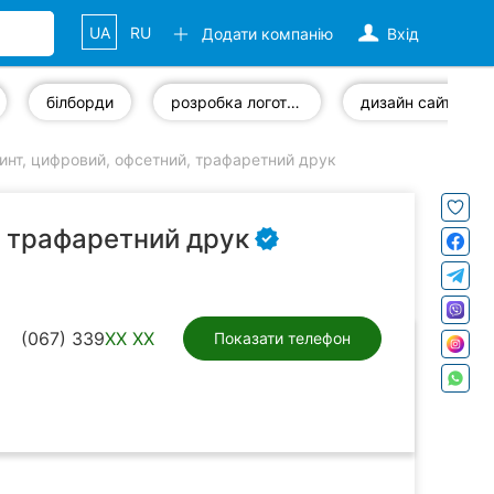
UA
RU
Додати компанію
Вхід
білборди
розробка логотипів
дизайн сайту
нт, цифровий, офсетний, трафаретний друк
, трафаретний друк
(067) 339
XX XX
Показати телефон