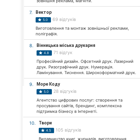
зовнішня реклама, магніти.
Харків
7.
Вектор
Запоріжжя
69 відгуків
5.0
Дніпро
Виготовлення та монтаж зовнішньої реклами,
поліграфія.
Львів
8.
Вінницька міська друкарня
71 відгук
4.8
Кривий Ріг
Професійний дизайн. Офсетний друк. Лазерний
друк. Ризографічний друк. Нумерація.
Миколаїв
Ламінування. Тиснення. Широкоформатний друк.
Херсон
9.
Море Коду
28 відгуків
5.0
Полтава
Агентство цифрових послуг: створення та
просування сайтів, брендинг, комплексна
Чернігів
підтримка бізнесу в Інтернеті.
Черкаси
10.
Твори
105 відгуків
4.5
Чернівці
Видавництво книг, журналів, виготовлення