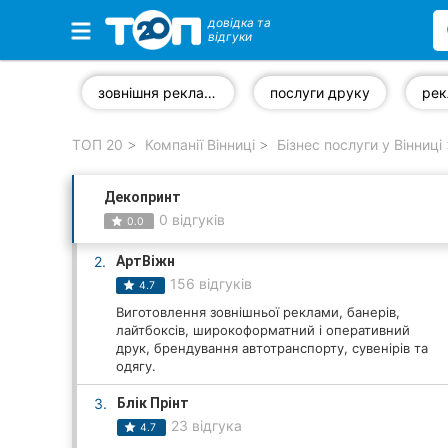
довідка та
відгуки
Обрані компанії
зовнішня реклама
послуги друку
ТОП 20
Компанії Вінниці
Бізнес послуги у Вінниці
Популярні рубрики:
Декопринт
Стоматології
0 відгуків
0.0
Ветеринарні клініки
2.
АртВіжн
156 відгуків
4.7
Приватні клініки
Виготовлення зовнішньої реклами, банерів,
лайтбоксів, широкоформатний і оперативний
Автошколи
друк, брендування автотранспорту, сувенірів та
одягу.
Ресторани
3.
Блік Прінт
Всі рубрики
23 відгука
4.7