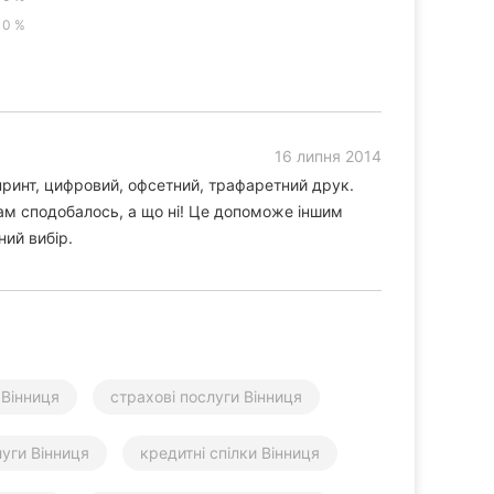
0 %
16 липня 2014
ринт, цифровий, офсетний, трафаретний друк.
Вам сподобалось, а що ні! Це допоможе іншим
ний вибір.
 Вінниця
страхові послуги Вінниця
уги Вінниця
кредитні спілки Вінниця