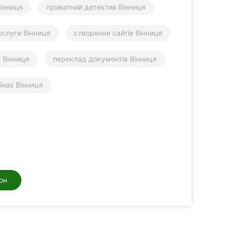
інниця
приватний детектив Вінниця
ослуги Вінниця
створення сайтів Вінниця
 Вінниця
переклад документів Вінниця
їнах Вінниця
он