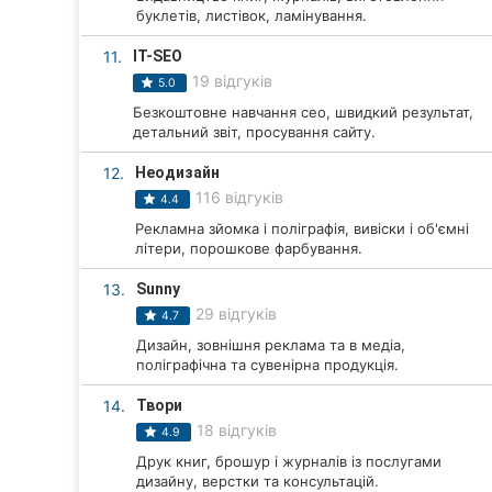
буклетів, листівок, ламінування.
Суми
11.
IT-SEO
Івано-Франківськ
19 відгуків
5.0
Безкоштовне навчання сео, швидкий результат,
Луцьк
детальний звіт, просування сайту.
Ужгород
12.
Неодизайн
116 відгуків
4.4
Карпати
Рекламна зйомка і поліграфія, вивіски і об'ємні
літери, порошкове фарбування.
13.
Sunny
29 відгуків
4.7
Дизайн, зовнішня реклама та в медіа,
поліграфічна та сувенірна продукція.
14.
Твори
18 відгуків
4.9
Друк книг, брошур і журналів із послугами
дизайну, верстки та консультацій.