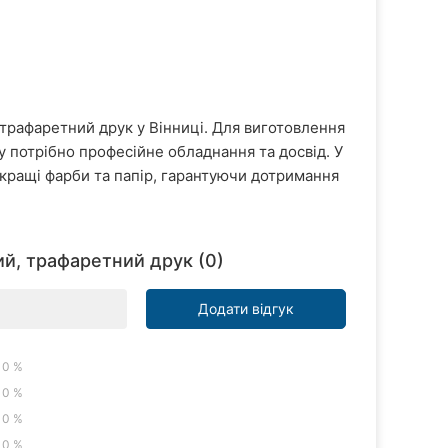
трафаретний друк у Вінниці. Для виготовлення
у потрібно професійне обладнання та досвід. У
кращі фарби та папір, гарантуючи дотримання
ий, трафаретний друк (0)
Додати відгук
0 %
0 %
0 %
0 %