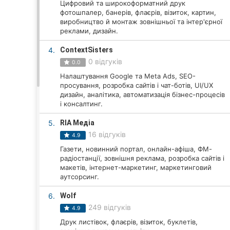
Цифровий та широкоформатний друк
фотошпалер, банерів, флаєрів, візиток, картин,
виробництво й монтаж зовнішньої та інтер'єрної
реклами, дизайн.
Всі міста:
4.
ContextSisters
Вінниця
0 відгуків
0.0
Налаштування Google та Meta Ads, SEO-
Житомир
просування, розробка сайтів і чат-ботів, UI/UX
дизайн, аналітика, автоматизація бізнес-процесів
Тернопіль
і консалтинг.
Хмельницький
5.
RIA Медіа
16 відгуків
4.9
Рівне
Газети, новинний портал, онлайн-афіша, ФМ-
радіостанції, зовнішня реклама, розробка сайтів і
Одеса
макетів, інтернет-маркетинг, маркетинговий
аутсорсинг.
Кропивницький
6.
Wolf
249 відгуків
4.9
Київ
Друк листівок, флаєрів, візиток, буклетів,