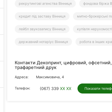
рекрутингові агенства Вінниця
фондова біржа В
кредит під заставу Вінниця
митно-брокерські п
лейбл звукозапису Вінниця
купівля нерухомості
державний нотаріус Вінниця
робота в інших кра
Контакти Декопринт, цифровий, офсетний,
трафаретний друк
Адреса:
Максимовича, 4
Телефон:
(067) 339
XX XX
Показати телеф