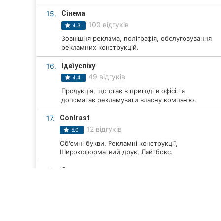
15.
Сінема
100 відгуків
4.3
Зовнішня реклама, поліграфія, обслуговування
рекламних конструкцій.
16.
Ідеї успіху
49 відгуків
4.4
Продукція, що стає в пригоді в офісі та
допомагає рекламувати власну компанію.
17.
Contrast
12 відгуків
5.0
Об'ємні букви, Рекламні конструкції,
Широкоформатний друк, Лайтбокс.
18.
Станок
12 відгуків
5.0
Покрівельні рекламні установки, банерні
розтяжки, щити, таблички.