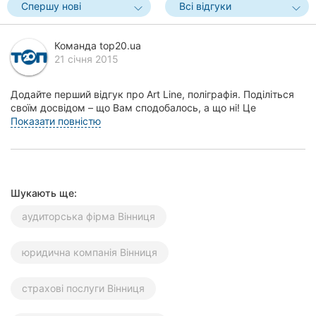
Спершу нові
Всі відгуки
Херсон
Полтава
Команда top20.ua
21 січня 2015
Чернігів
Додайте перший відгук про Art Line, поліграфія. Поділіться
Черкаси
своїм досвідом – що Вам сподобалось, а що ні! Це
допоможе іншим жителям Вінниці зробити пра...
Показати повністю
Чернівці
Суми
Шукають ще:
Івано-
Франківськ
аудиторська фірма Вінниця
Луцьк
юридична компанія Вінниця
Ужгород
страхові послуги Вінниця
Карпати