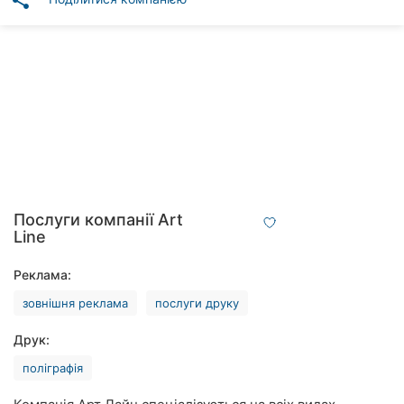
share
Автошколи
Ресторани
Всі
рубрики
Всі
Послуги компанії Art
міста:
Line
Вінниця
Реклама:
зовнішня реклама
послуги друку
Житомир
Друк:
Тернопіль
поліграфія
Хмельницький