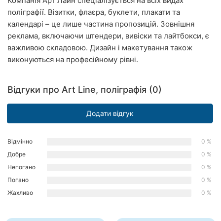
Компанія Арт Лайн спеціалізується на всіх видах
Рівне
поліграфії. Візитки, флаєра, буклети, плакати та
календарі – це лише частина пропозицій. Зовнішня
Одеса
реклама, включаючи штендери, вивіски та лайтбокси, є
важливою складовою. Дизайн і макетування також
Кропивницький
виконуються на професійному рівні.
Київ
Відгуки про Art Line, поліграфія (0)
Харків
Додати відгук
Запоріжжя
Дніпро
Відмінно
0 %
Добре
0 %
Львів
Непогано
0 %
Кривий
Погано
0 %
Ріг
Жахливо
0 %
Миколаїв