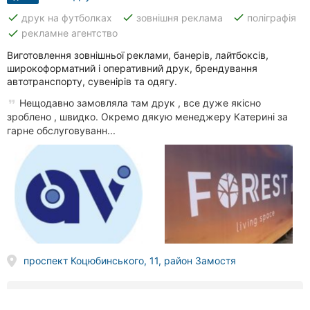
done
done
done
друк на футболках
зовнішня реклама
поліграфія
done
рекламне агентство
Виготовлення зовнішньої реклами, банерів, лайтбоксів,
широкоформатний і оперативний друк, брендування
автотранспорту, сувенірів та одягу.
Нещодавно замовляла там друк , все дуже якісно
зроблено , швидко. Окремо дякую менеджеру Катерині за
гарне обслуговуванн...
проспект Коцюбинського, 11, район Замостя
Є резервне живлення
done