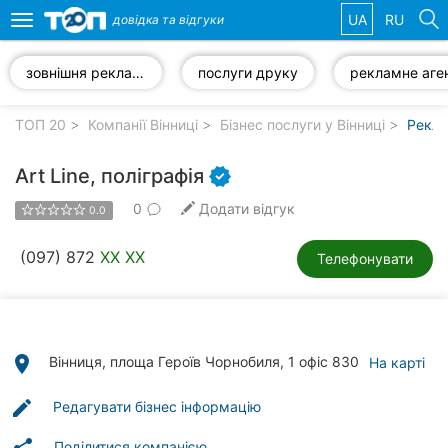
UA
RU
довідка та
відгуки
Toggle
navigation
зовнішня реклама
послуги друку
Обрані
компанії
ТОП 20
Компанії Вінниці
Бізнес послуги у Вінниці
Рекла
Art Line, поліграфія
0
Додати відгук
0.0
Популярні
рубрики:
(097) 872
XX XX
Телефонувати
Стоматології
Ветеринарні
клініки
place
Вінниця, площа Героїв Чорнобиля, 1 офіс 830
На карті
Приватні
edit
Редагувати бізнес інформацію
клініки
Поділитися компанією