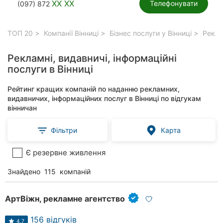
XX XX
Телефонувати
(097) 872
ТОП 20
Компанії Вінниці
Бізнес послуги у Вінниці
Реклам
Рекламні, видавничі, інформаційні
послуги в Вінниці
Рейтинг кращих компаній по наданню рекламних,
видавничих, інформаційних послуг в Вінниці по відгукам
вінничан
Фільтри
Карта
Є резервне живлення
Знайдено
115
компаній
АртВіжн, рекламне агентство
156 відгуків
4.7