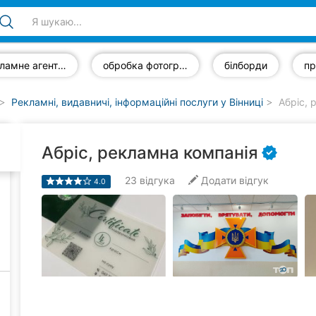
рекламне агентство
обробка фотографій
білборди
Рекламні, видавничі, інформаційні послуги у Вінниці
Абріс, 
Абріс, рекламна компанія
23
відгука
Додати відгук
4.0