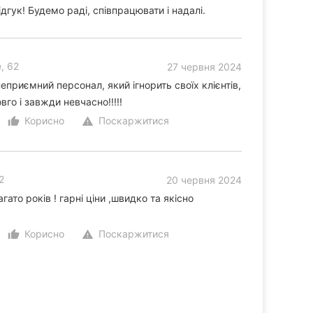
гук! Будемо раді, співпрацювати і надалі.
, 62
27 червня 2024
еприємний персонал, який ігнорить своїх клієнтів,
вго і завжди невчасно!!!!!
Корисно
Поскаржитися
thumb_up_alt
warning
2
20 червня 2024
ато років ! гарні ціни ,швидко та якісно
Корисно
Поскаржитися
thumb_up_alt
warning