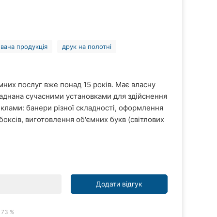
вана продукція
друк на полотні
них послуг вже понад 15 років. Має власну
ладнана сучасними установками для здійснення
еклами: банери різної складності, оформлення
боксів, виготовлення об'ємних букв (світлових
Додати відгук
73 %