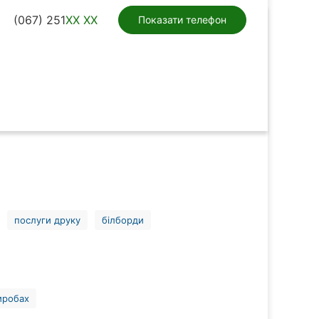
(067) 251
XX XX
Показати телефон
послуги друку
білборди
иробах