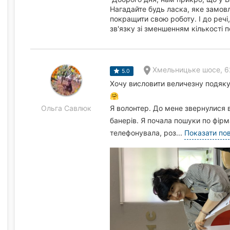
Нагадайте будь ласка, яке замов
покращити свою роботу. І до речі
зв'язку зі зменшенням кількості 
Хмельницьке шосе, 6
5.0
Хочу висловити величезну подяку 
🤗
Ольга Савлюк
Я волонтер. До мене звернулися в
банерів. Я почала пошуки по фірм
телефонувала, роз...
Показати по