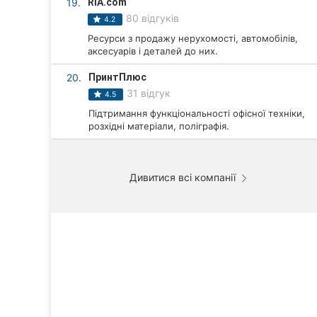
19.
RIA.com
80 відгуків
4.2
Ресурси з продажу нерухомості, автомобілів,
аксесуарів і деталей до них.
20.
ПринтПлюс
31 відгук
4.5
Підтримання функціональності офісної техніки,
розхідні матеріали, поліграфія.
Дивитися всі компанії