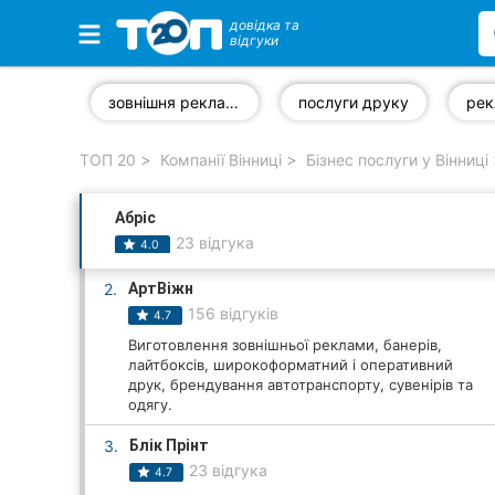
довідка та
відгуки
Обрані компанії
зовнішня реклама
послуги друку
ТОП 20
Компанії Вінниці
Бізнес послуги у Вінниці
Популярні рубрики:
Абріс
Стоматології
23 відгука
4.0
Ветеринарні клініки
2.
АртВіжн
156 відгуків
4.7
Приватні клініки
Виготовлення зовнішньої реклами, банерів,
лайтбоксів, широкоформатний і оперативний
Автошколи
друк, брендування автотранспорту, сувенірів та
одягу.
Ресторани
3.
Блік Прінт
Всі рубрики
23 відгука
4.7