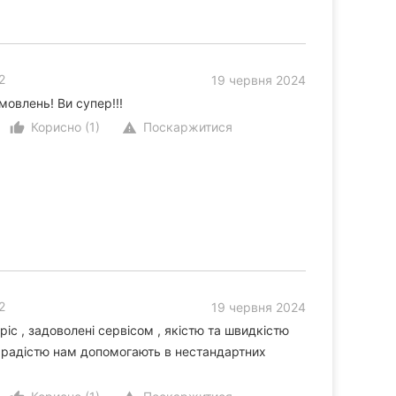
2
19 червня 2024
мовлень! Ви супер!!!
Корисно (1)
Поскаржитися
thumb_up_alt
warning
2
19 червня 2024
с , задоволені сервісом , якістю та швидкістю
 радістю нам допомогають в нестандартних