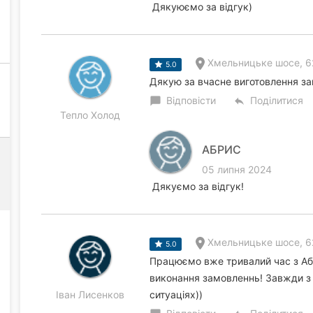
Дякуюємо за відгук)
Хмельницьке шосе, 6
5.0
Дякую за вчасне виготовлення за
Відповісти
Поділитися
chat_bubble
reply
Тепло Холод
АБРИС
05 липня 2024
Дякуємо за відгук!
Хмельницьке шосе, 6
5.0
Працюємо вже тривалий час з Абрі
виконання замовленнь! Завжди з
Іван Лисенков
ситуаціях))