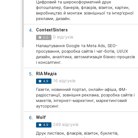
Цифровий та широкоформатний друк
фотошпалер, банерів, флаєрів, візиток, картин,
виробництво й монтаж зовнішньої та інтер'єрної
реклами, дизайн.
Всі міста:
4.
ContextSisters
Вінниця
0 відгуків
0.0
Налаштування Google та Meta Ads, SEO-
Житомир
просування, розробка сайтів і чат-ботів, UI/UX
дизайн, аналітика, автоматизація бізнес-процесів
Тернопіль
і консалтинг.
Хмельницький
5.
RIA Медіа
16 відгуків
4.9
Рівне
Газети, новинний портал, онлайн-афіша, ФМ-
радіостанції, зовнішня реклама, розробка сайтів і
Одеса
макетів, інтернет-маркетинг, маркетинговий
аутсорсинг.
Кропивницький
6.
Wolf
249 відгуків
4.9
Київ
Друк листівок, флаєрів, візиток, буклетів,