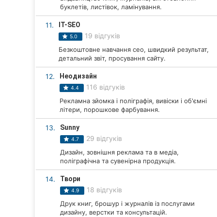
буклетів, листівок, ламінування.
Суми
11.
IT-SEO
Івано-Франківськ
19 відгуків
5.0
Безкоштовне навчання сео, швидкий результат,
Луцьк
детальний звіт, просування сайту.
Ужгород
12.
Неодизайн
116 відгуків
4.4
Карпати
Рекламна зйомка і поліграфія, вивіски і об'ємні
літери, порошкове фарбування.
13.
Sunny
29 відгуків
4.7
Дизайн, зовнішня реклама та в медіа,
поліграфічна та сувенірна продукція.
14.
Твори
18 відгуків
4.9
Друк книг, брошур і журналів із послугами
дизайну, верстки та консультацій.