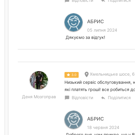
Відповісти
Поділитися
chat_bubble
reply
АБРИС
05 липня 2024
Дякуємо за відгук!
Хмельницьке шосе, 6
3.0
Низький сервіс обслуговування, н
які платять гроші! все робиться до
Деня Мозгоправ
Відповісти
Поділитися
chat_bubble
reply
АБРИС
18 червня 2024
Доброго дня, нам прикро, що у В