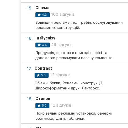
15.
Сінема
100 відгуків
4.3
Зовнішня реклама, поліграфія, обслуговування
рекламних конструкцій.
16.
Ідеї успіху
49 відгуків
4.4
Продукція, що стає в пригоді в офісі та
допомагає рекламувати власну компанію.
17.
Contrast
12 відгуків
5.0
Об'ємні букви, Рекламні конструкції,
Широкоформатний друк, Лайтбокс.
18.
Станок
12 відгуків
5.0
Покрівельні рекламні установки, банерні
розтяжки, щити, таблички.