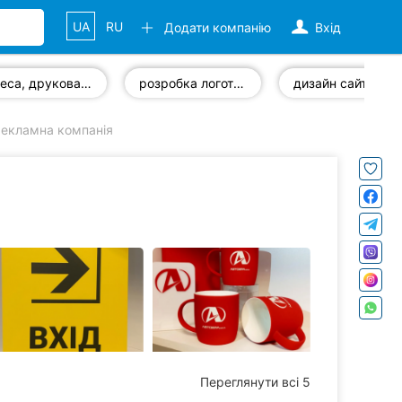
UA
RU
Додати компанію
Вхід
преса, друковані видання
розробка логотипів
дизайн сайту
рекламна компанія
Переглянути всі 5