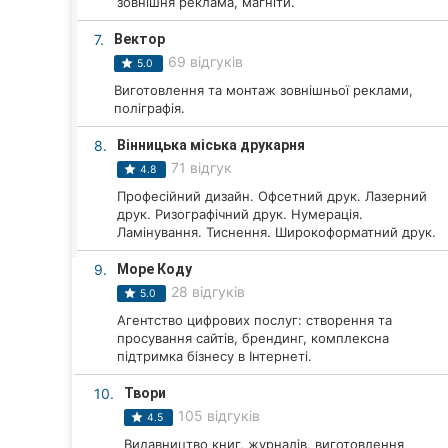
зовнішня реклама, магніти.
Харків
7.
Вектор
Запоріжжя
69 відгуків
5.0
Дніпро
Виготовлення та монтаж зовнішньої реклами,
поліграфія.
Львів
8.
Вінницька міська друкарня
71 відгук
4.8
Кривий Ріг
Професійний дизайн. Офсетний друк. Лазерний
друк. Ризографічний друк. Нумерація.
Миколаїв
Ламінування. Тиснення. Широкоформатний друк.
Херсон
9.
Море Коду
28 відгуків
5.0
Полтава
Агентство цифрових послуг: створення та
просування сайтів, брендинг, комплексна
Чернігів
підтримка бізнесу в Інтернеті.
Черкаси
10.
Твори
105 відгуків
4.5
Чернівці
Видавництво книг, журналів, виготовлення