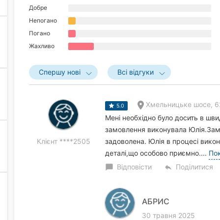
Добре
Непогано
Погано
Жахливо
Спершу нові
Всі відгуки
Хмельницьке шосе, 6
5.0
Мені необхідно було досить в шви
замовлення виконувала Юлія.Замо
Клієнт ****2505
задоволена. Юлія в процесі вик
деталі,що особово приємно....
Пок
Відповісти
Поділитися
chat_bubble
reply
АБРИС
30 травня 2025