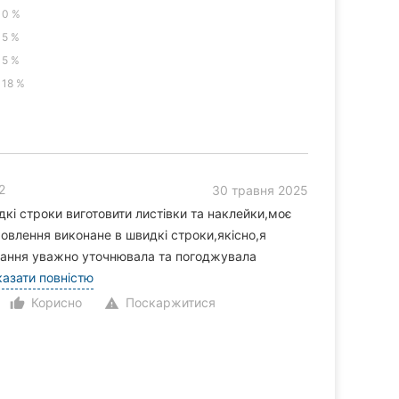
0 %
5 %
5 %
18 %
2
30 травня 2025
дкі строки виготовити листівки та наклейки,моє
влення виконане в швидкі строки,якісно,я
онання уважно уточнювала та погоджувала
азати повністю
Корисно
Поскаржитися
thumb_up_alt
warning