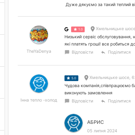
Дуже дякуємо за такий теплий від
Хмельницьке шосе
1.0
Низький сервіс обслуговування, н
які платять гроші! все робиться до
TheYaDenya
Відповісти
Поділитися
chat_bubble
reply
Хмельницьке шосе, 6
5.0
Чудова компанія,співпрацюємо баг
виконують замовлення
Інна тепло -холод
Відповісти
Поділитися
chat_bubble
reply
АБРИС
05 липня 2024