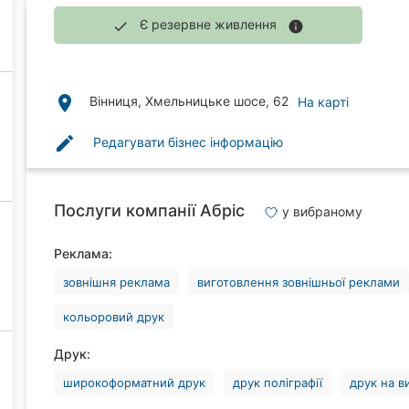
Є резервне живлення
done
info
place
Вінниця, Хмельницьке шосе, 62
На карті
edit
Редагувати бізнес інформацію
Послуги компанії Абріс
у вибраному
Реклама:
зовнішня реклама
виготовлення зовнішньої реклами
кольоровий друк
Друк:
широкоформатний друк
друк поліграфії
друк на в