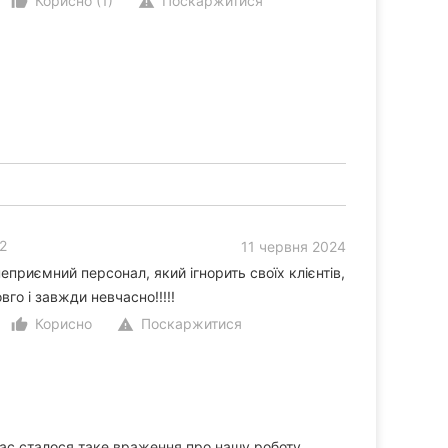
Корисно (1)
Поскаржитися
thumb_up_alt
warning
2
11 червня 2024
еприємний персонал, який ігнорить своїх клієнтів,
вго і завжди невчасно!!!!!
Корисно
Поскаржитися
thumb_up_alt
warning
ас сталося таке враження про нашу роботу.