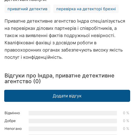
Рівне
приватний детектив
перевірка на детекторі брехні
Одеса
Приватне детективне агентство Індра спеціалізується
на перевірках ділових партнерів і співробітників, а
Кропивницький
також на виявленні фактів подружньої невірності.
Кваліфіковані фахівці з досвідом роботи в
Київ
правоохоронних органах забезпечують високу якість
послуг і конфіденційність.
Харків
Запоріжжя
Відгуки про Індра, приватне детективне
агентство (0)
Дніпро
Додати відгук
Львів
Кривий
Відмінно
0 %
Ріг
Добре
0 %
Миколаїв
Непогано
0 %