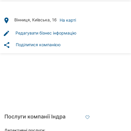
Автошколи
Ресторани
place
Вінниця, Київська, 16
На карті
Всі
edit
Редагувати бізнес інформацію
рубрики
share
Поділитися компанією
Всі
міста:
Вінниця
Житомир
Тернопіль
Послуги компанії Індра
Хмельницький
Детективні послуги: