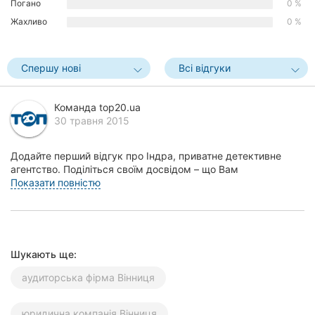
Погано
0 %
Херсон
Жахливо
0 %
Полтава
Спершу нові
Всі відгуки
Чернігів
Черкаси
Команда top20.ua
30 травня 2015
Чернівці
Додайте перший відгук про Індра, приватне детективне
Суми
агентство. Поділіться своїм досвідом – що Вам
сподобалось, а що ні! Це допоможе іншим жителям Він...
Показати повністю
Івано-
Франківськ
Луцьк
Шукають ще:
Ужгород
аудиторська фірма Вінниця
Карпати
юридична компанія Вінниця