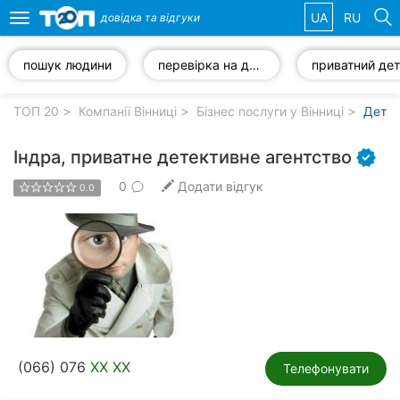
UA
RU
довідка та
відгуки
Toggle
navigation
пошук людини
перевірка на детекторі брехні
Обрані
компанії
ТОП 20
Компанії Вінниці
Бізнес послуги у Вінниці
Детек
Індра, приватне детективне агентство
0
Додати відгук
0.0
Популярні
рубрики:
Стоматології
Ветеринарні
клініки
Приватні
(066) 076
XX XX
клініки
Телефонувати