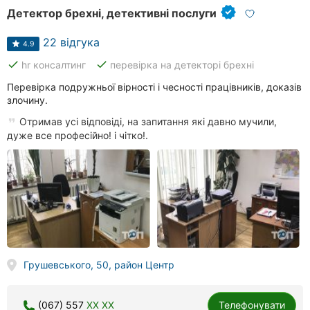
Детектор брехні, детективні послуги
22 відгука
4.9
done
done
hr консалтинг
перевірка на детекторі брехні
Перевірка подружньої вірності і чесності працівників, доказів
злочину.
Отримав усі відповіді, на запитання які давно мучили,
дуже все професійно! і чітко!.
Грушевського, 50, район Центр
(067) 557
XX XX
Телефонувати