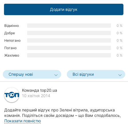
Херсон
Додати відгук
Полтава
Відмінно
0 %
Чернігів
Добре
0 %
Непогано
0 %
Черкаси
Погано
0 %
Чернівці
Жахливо
0 %
Суми
Спершу нові
Всі відгуки
Івано-
Франківськ
Команда top20.ua
10 квітня 2014
Луцьк
Ужгород
Додайте перший відгук про Зелені вітрила, аудиторська
команія. Поділіться своїм досвідом – що Вам сподобалось,
а що ні! Це допоможе іншим жителям Вінн...
Показати повністю
Карпати