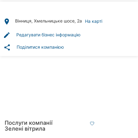
Автошколи
Ресторани
place
Вінниця, Хмельницьке шосе, 2а
На карті
Всі
edit
Редагувати бізнес інформацію
рубрики
share
Поділитися компанією
Всі
міста:
Вінниця
Житомир
Тернопіль
Послуги компанії
Зелені вітрила
Хмельницький