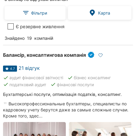
Фільтри
Карта
Є резервне живлення
Знайдено
19
компаній
Балансір, консалтингова компанія
21 відгук
4.7
done
done
аудит фінансової звітності
бізнес консалтинг
done
done
податковий аудит
фінансові послуги
Бухгалтерські послуги, оптимізація податків, консалтинг.
Высокопрофессиональные бухгалтеры, специалисты по
кадровому учету берутся даже за самые сложные случаи.
Кроме того, здес...