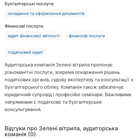
Бухгалтерські послуги:
Рівне
складання та оформлення документів
Одеса
Фінансові послуги:
Кропивницький
аудит фінансової звітності
фінансові послуги
Київ
податковий аудит
Харків
Аудиторська компанія Зелені вітрила пропонує
різноманітні послуги, зокрема оскарження рішень
Запоріжжя
податкових органів, судову експертизу та консультації з
Дніпро
бухгалтерського обліку. Компанія також забезпечує
юридичний супровід і професійні семінари. Важливими
Львів
напрямками є податкове та бухгалтерське
консультування.
Кривий
Ріг
Відгуки про Зелені вітрила, аудиторська
Миколаїв
команія (0)