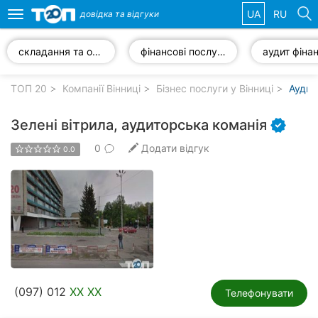
UA
RU
довідка та
відгуки
Toggle
navigation
складання та оформлення документів
фінансові послуги
Обрані
компанії
ТОП 20
Компанії Вінниці
Бізнес послуги у Вінниці
Аудит
Зелені вітрила, аудиторська команія
0
Додати відгук
0.0
Популярні
рубрики:
Стоматології
Ветеринарні
клініки
Приватні
(097) 012
XX XX
клініки
Телефонувати