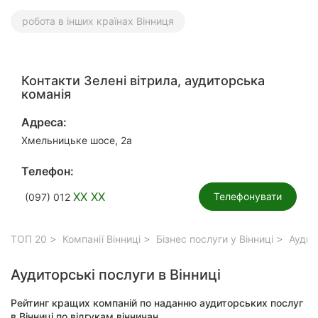
робота в інших країнах Вінниця
Контакти Зелені вітрила, аудиторська
команія
Адреса:
Хмельницьке шосе, 2а
Телефон:
XX XX
Телефонувати
(097) 012
ТОП 20
Компанії Вінниці
Бізнес послуги у Вінниці
Аудито
Аудиторські послуги в Вінниці
Рейтинг кращих компаній по наданню аудиторських послуг
в Вінниці по відгукам вінничан