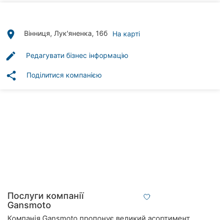
Автошколи
Ресторани
place
Вінниця, Лук'яненка, 16б
На карті
Всі
edit
Редагувати бізнес інформацію
рубрики
share
Поділитися компанією
Всі
міста:
Вінниця
Житомир
Тернопіль
Послуги компанії
Gansmoto
Хмельницький
Компанія Gansmoto пропонує великий асортимент