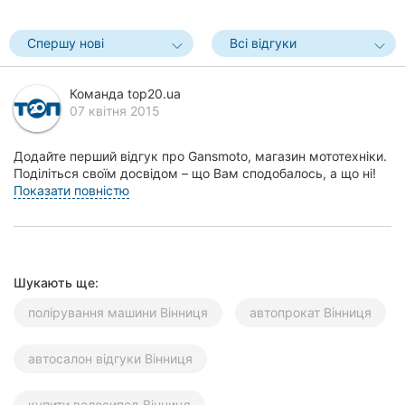
Херсон
Спершу нові
Всі відгуки
Полтава
Команда top20.ua
Чернігів
07 квітня 2015
Черкаси
Додайте перший відгук про Gansmoto, магазин мототехніки.
Поділіться своїм досвідом – що Вам сподобалось, а що ні!
Чернівці
Це допоможе іншим жителям Вінниці зр...
Показати повністю
Суми
Івано-
Франківськ
Шукають ще:
Луцьк
полірування машини Вінниця
автопрокат Вінниця
Ужгород
автосалон відгуки Вінниця
Карпати
купити велосипед Вінниця