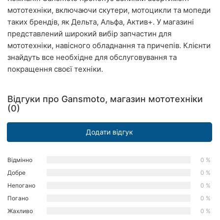
мототехніки, включаючи скутери, мотоцикли та мопеди
Рівне
таких брендів, як Дельта, Альфа, Актив+. У магазині
Одеса
представлений широкий вибір запчастин для
мототехніки, навісного обладнання та причепів. Клієнти
Кропивницький
знайдуть все необхідне для обслуговування та
покращення своєї техніки.
Київ
Харків
Відгуки про Gansmoto, магазин мототехніки
(0)
Запоріжжя
Додати відгук
Дніпро
Львів
Відмінно
0 %
Добре
0 %
Кривий
Непогано
0 %
Ріг
Погано
0 %
Миколаїв
Жахливо
0 %