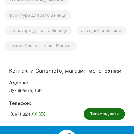
фурнітура для авто Вінниця
аксесуари для авто Вінниця
азс відгуки Вінниця
автомобільна стоянка Вінниця
Контакти Gansmoto, магазин мототехніки
Адреса:
Лук'яненка, 16б
Телефон:
XX XX
Телефонувати
(067) 324
ТОП 20
Компанії Вінниці
Авто, мото у Вінниці
Мототехнік