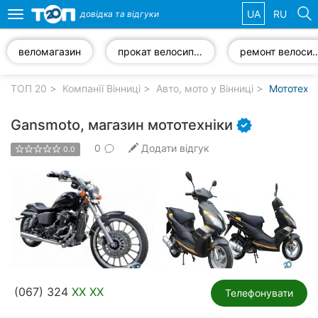
UA
RU
довідка та
відгуки
Toggle
navigation
веломагазин
прокат велосипеда
ремонт велос
Обрані
компанії
ТОП 20
Компанії Вінниці
Авто, мото у Вінниці
Мототехні
Gansmoto, магазин мототехніки
0
Додати відгук
0.0
Популярні
рубрики:
Стоматології
Ветеринарні
клініки
Приватні
(067) 324
XX XX
клініки
Телефонувати