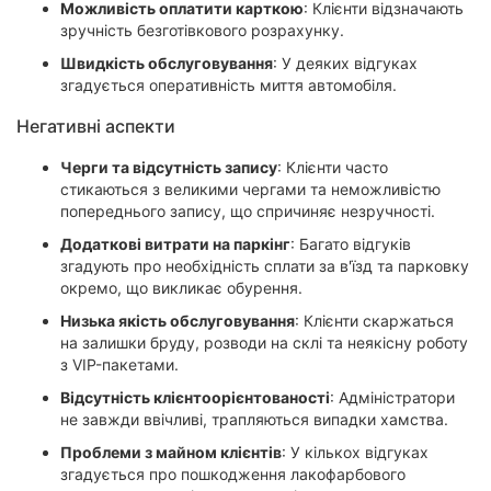
Можливість оплатити карткою
: Клієнти відзначають
зручність безготівкового розрахунку.
Швидкість обслуговування
: У деяких відгуках
згадується оперативність миття автомобіля.
Негативні аспекти
Черги та відсутність запису
: Клієнти часто
стикаються з великими чергами та неможливістю
попереднього запису, що спричиняє незручності.
Додаткові витрати на паркінг
: Багато відгуків
згадують про необхідність сплати за в'їзд та парковку
окремо, що викликає обурення.
Низька якість обслуговування
: Клієнти скаржаться
на залишки бруду, розводи на склі та неякісну роботу
з VIP-пакетами.
Відсутність клієнтоорієнтованості
: Адміністратори
не завжди ввічливі, трапляються випадки хамства.
Проблеми з майном клієнтів
: У кількох відгуках
згадується про пошкодження лакофарбового