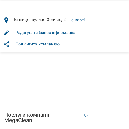
Автошколи
Ресторани
place
Вінниця, вулиця Зодчих, 2
На карті
Всі
edit
Редагувати бізнес інформацію
рубрики
share
Поділитися компанією
Всі
міста:
Вінниця
Житомир
Тернопіль
Послуги компанії
MegaClean
Хмельницький