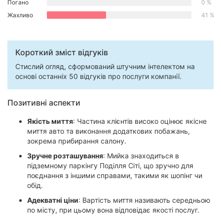
Погано
0 %
Херсон
Жахливо
41 %
Полтава
Короткий зміст відгуків
Чернігів
Стислий огляд, сформований штучним інтелектом на
Черкаси
основі останніх 50 відгуків про послуги компанії.
Чернівці
Позитивні аспекти
Суми
Якість миття
: Частина клієнтів високо оцінює якісне
миття авто та виконання додаткових побажань,
Івано-
зокрема прибирання салону.
Франківськ
Зручне розташування
: Мийка знаходиться в
підземному паркінгу Поділля Сіті, що зручно для
Луцьк
поєднання з іншими справами, такими як шопінг чи
обід.
Ужгород
Адекватні ціни
: Вартість миття називають середньою
по місту, при цьому вона відповідає якості послуг.
Карпати