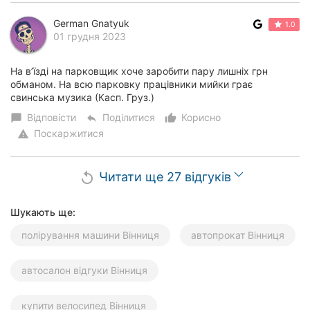
German Gnatyuk
1.0
01 грудня 2023
На вʼїзді на парковщик хоче заробити пару лишніх грн
обманом. На всю парковку працівники мийки грає
свинська музика (Касп. Груз.)
Відповісти
Поділитися
Корисно
chat_bubble
reply
thumb_up_alt
Поскаржитися
warning
Читати ще 27 відгуків
replay
Шукають ще:
полірування машини Вінниця
автопрокат Вінниця
автосалон відгуки Вінниця
купити велосипед Вінниця