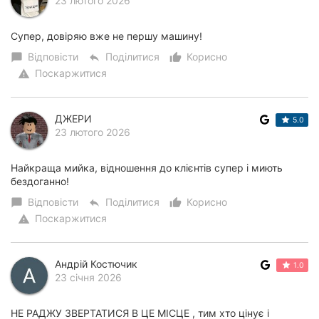
23 лютого 2026
Супер, довіряю вже не першу машину!
Відповісти
Поділитися
Корисно
chat_bubble
reply
thumb_up_alt
Поскаржитися
warning
ДЖЕРИ
5.0
23 лютого 2026
Найкраща мийка, відношення до клієнтів супер і миють
бездоганно!
Відповісти
Поділитися
Корисно
chat_bubble
reply
thumb_up_alt
Поскаржитися
warning
Андрій Костючик
1.0
23 січня 2026
НЕ РАДЖУ ЗВЕРТАТИСЯ В ЦЕ МІСЦЕ , тим хто цінує і