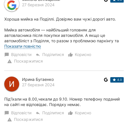
27 березня 2024
Хороша мийка на Поділлі. Довіряю вам чужі дорогі авто.
Мийка автомобіля — найбільший головняк для
автовласника після покупки автомобіля. А якщо це
автомобіліст з Поділля, то разом з проблемою паркінгу та
щоденних заторів пошук нормальної мийки — дже...
Показати повністю
Відповісти
Поділитися
Корисно
chat_bubble
reply
thumb_up_alt
Поскаржитися
warning
Ирина Бугаенко
4.0
27 березня 2024
Під'їхали на 8.00,чекали до 9.10. Номер телефону поданий
на сайті не відповідає. Порядку немає.
Відповісти
Поділитися
Корисно
chat_bubble
reply
thumb_up_alt
Поскаржитися
warning