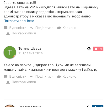
береже своє авто!!!
Здавав авто на VIP мийку,після мийки авто на шкіряному
кермі виявив велику подертість керма,показав
адміністратору,він сказав що передасть інформацію
власнику і розберуться в ситуа...
Показати повністю
Відповісти
Поділитися
Корисно
chat_bubble
reply
thumb_up_alt
Поскаржитися
warning
Тетяна Швець
1.0
11 травня 2025
Хамло на парковці,здирає гроші,хоч ми не залишали
машину ,заїхали запитати ,чи постають машину і виїхали,
Відповісти
Поділитися
Корисно
chat_bubble
reply
thumb_up_alt
Поскаржитися
warning
Светик Мовчан