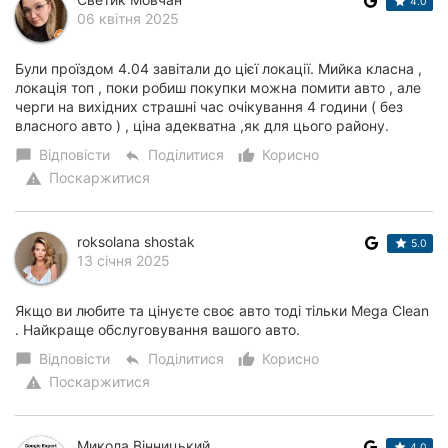
4.0
06 квітня 2025
Були проїздом 4.04 завітали до цієї локації. Мийка класна ,
локація топ , поки робиш покупки можна помити авто , але
черги на вихідних страшні час очікування 4 години ( без
власного авто ) , ціна адекватна ,як для цього району.
Відповісти
Поділитися
Корисно
chat_bubble
reply
thumb_up_alt
Поскаржитися
warning
roksolana shostak
5.0
13 січня 2025
Якщо ви любите та цінуєте своє авто тоді тільки Mega Clean
. Найкраще обслуговування вашого авто.
Відповісти
Поділитися
Корисно
chat_bubble
reply
thumb_up_alt
Поскаржитися
warning
Микола Вінницький
4.0