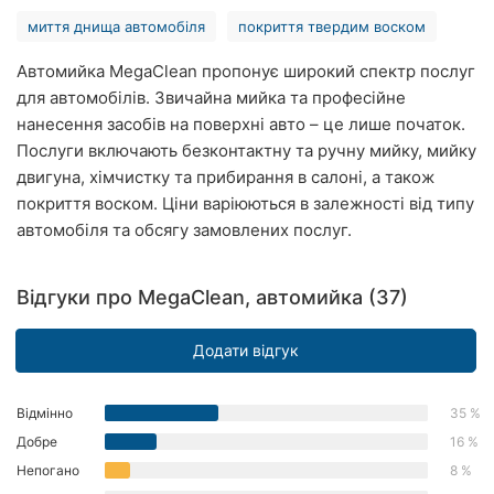
Рівне
миття днища автомобіля
покриття твердим воском
Одеса
Автомийка MegaClean пропонує широкий спектр послуг
для автомобілів. Звичайна мийка та професійне
Кропивницький
нанесення засобів на поверхні авто – це лише початок.
Послуги включають безконтактну та ручну мийку, мийку
Київ
двигуна, хімчистку та прибирання в салоні, а також
покриття воском. Ціни варіюються в залежності від типу
Харків
автомобіля та обсягу замовлених послуг.
Запоріжжя
Відгуки про MegaClean, автомийка (37)
Дніпро
Додати відгук
Львів
Кривий
Відмінно
35 %
Ріг
Добре
16 %
Миколаїв
Непогано
8 %