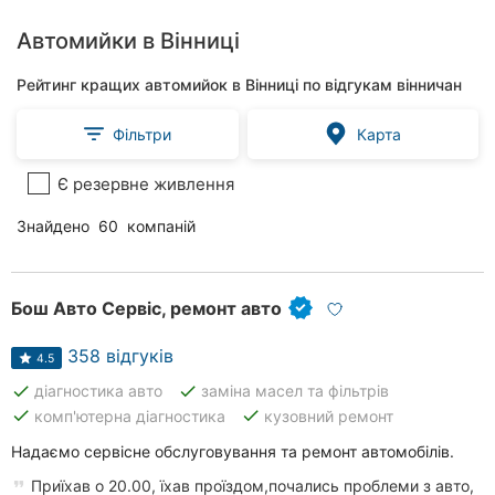
Автомийки в Вінниці
Рейтинг кращих автомийок в Вінниці по відгукам вінничан
Фільтри
Карта
Є резервне живлення
Знайдено
60
компаній
Бош Авто Сервіс, ремонт авто
358 відгуків
4.5
done
done
діагностика авто
заміна масел та фільтрів
done
done
комп'ютерна діагностика
кузовний ремонт
Надаємо сервісне обслуговування та ремонт автомобілів.
Приїхав о 20.00, їхав проїздом,почались проблеми з авто,