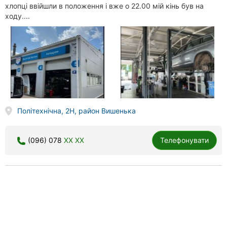
хлопці ввійшли в положення і вже о 22.00 мій кінь був на
ходу....
Політехнічна, 2Н, район Вишенька
(096) 078
XX XX
Телефонувати
Cwp, автомийка
74 відгука
4.7
done
done
покриття твердим воском
полірування машини