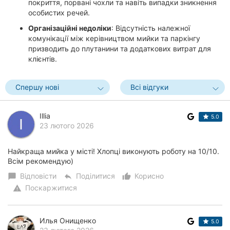
покриття, порвані чохли та навіть випадки зникнення
особистих речей.
Організаційні недоліки
: Відсутність належної
комунікації між керівництвом мийки та паркінгу
призводить до плутанини та додаткових витрат для
клієнтів.
Спершу нові
Всі відгуки
Illia
5.0
23 лютого 2026
Найкраща мийка у місті! Хлопці виконують роботу на 10/10.
Всім рекомендую)
Відповісти
Поділитися
Корисно
chat_bubble
reply
thumb_up_alt
Поскаржитися
warning
Илья Онищенко
5.0