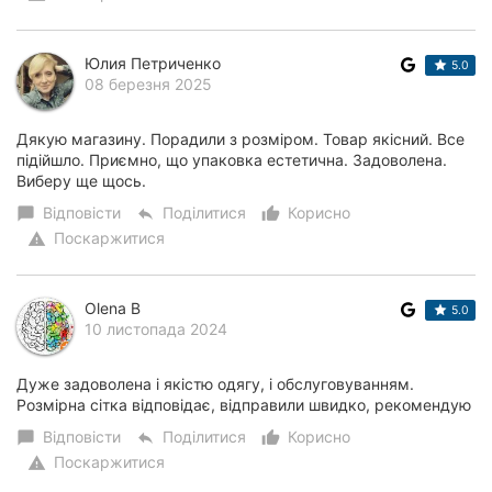
Юлия Петриченко
5.0
08 березня 2025
Дякую магазину. Порадили з розміром. Товар якісний. Все
підійшло. Приємно, що упаковка естетична. Задоволена.
Виберу ще щось.
Відповісти
Поділитися
Корисно
chat_bubble
reply
thumb_up_alt
Поскаржитися
warning
Olena B
5.0
10 листопада 2024
Дуже задоволена і якістю одягу, і обслуговуванням.
Розмірна сітка відповідає, відправили швидко, рекомендую
Відповісти
Поділитися
Корисно
chat_bubble
reply
thumb_up_alt
Поскаржитися
warning