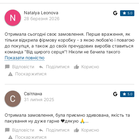
Natalya Leonova
5.0
28 березня 2026
Отримала сьогодні своє замовлення. Перше враження, як
тільки відкрила фірмову коробку - з якою любов'ю і повагою
до покупця, а також до своїх пречудових виробів ставиться
команда "Від щирого серця"! Ніколи не бачила такого
чудового пакування. Дякую...
Показати повністю
Відповісти
Поділитися
Корисно
chat_bubble
reply
thumb_up_alt
Поскаржитися
warning
Світлана
5.0
31 липня 2025
Отримала замовлення, була приємно здивована, якість та
пакування ну дуже гарне ❤️дякую 🙏…
Відповісти
Поділитися
Корисно
chat_bubble
reply
thumb_up_alt
Поскаржитися
warning