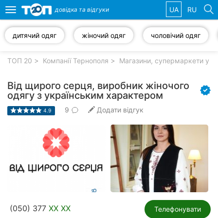
UA
RU
довідка та
відгуки
Toggle
navigation
дитячий одяг
жіночий одяг
чоловічий одяг
Обрані
компанії
ТОП 20
Компанії Тернополя
Магазини, супермаркети у Т
Від щирого серця, виробник жіночого
одягу з українським характером
9
Додати відгук
Популярні
4.9
рубрики:
Автошколи
Приватні
клініки
Стоматології
(050) 377
XX XX
Телефонувати
Ветеринарні