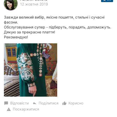
12 жовтня 2019
Завжди великий вибір, якісне пошиття, стильні і сучасні
фасони.
Обслуговування супер - підберуть, порадять, допоможуть.
Дякую за прекрасне плаття!
Рекомендую!
Відповісти
Поділитися
Корисно
chat_bubble
reply
thumb_up_alt
Поскаржитися
warning