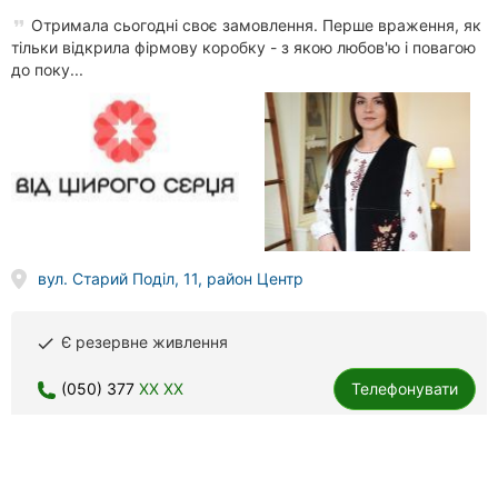
Отримала сьогодні своє замовлення. Перше враження, як
тільки відкрила фірмову коробку - з якою любов'ю і повагою
до поку...
вул. Старий Поділ, 11, район Центр
Є резервне живлення
done
(050) 377
XX XX
Телефонувати
Територія взуття, магазин-ательє