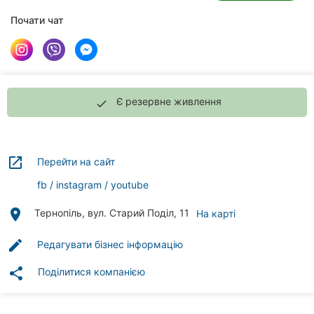
клініки
Почати чат
Ресторани
Всі
рубрики
Є резервне живлення
done
launch
Перейти на сайт
Всі
міста:
fb
instagram
youtube
Тернопіль
place
Тернопіль, вул. Старий Поділ, 11
На карті
Вінниця
edit
Редагувати бізнес інформацію
Житомир
share
Поділитися компанією
Хмельницький