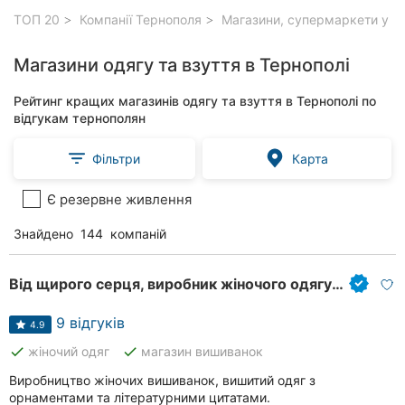
ТОП 20
Компанії Тернополя
Магазини, супермаркети у Т
Магазини одягу та взуття в Тернополі
Рейтинг кращих магазинів одягу та взуття в Тернополі по
відгукам тернополян
Фільтри
Карта
Є резервне живлення
Знайдено
144
компаній
Від щирого серця, виробник жіночого одягу з українським характером
9 відгуків
4.9
done
done
жіночий одяг
магазин вишиванок
Виробництво жіночих вишиванок, вишитий одяг з
орнаментами та літературними цитатами.