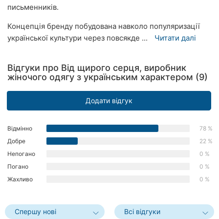
письменників.
Херсон
Концепція бренду побудована навколо популяризації
Полтава
української культури через повсякде ...
Читати далі
Чернігів
Відгуки про Від щирого серця, виробник
Черкаси
жіночого одягу з українським характером (9)
Чернівці
Додати відгук
Суми
Відмінно
78 %
Івано-
Добре
22 %
Франківськ
Непогано
0 %
Луцьк
Погано
0 %
Жахливо
0 %
Ужгород
Карпати
Спершу нові
Всі відгуки