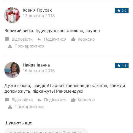
Ксенія Прусак
5.0
13 жовтня 2018
Великий вибір. Індивідуально ,стильно, зручно
Відповісти
Поділитися
Корисно
chat_bubble
reply
thumb_up_alt
Поскаржитися
warning
Найда Іванка
4.8
16 жовтня 2016
Дуже якісно, швидко! Гарне ставлення до клієнтів, завжди
допоможуть, підкажуть! Рекомендую!
Відповісти
Поділитися
Корисно
chat_bubble
reply
thumb_up_alt
Поскаржитися
warning
Шукають ще:
туристичне спорядження Тернопіль