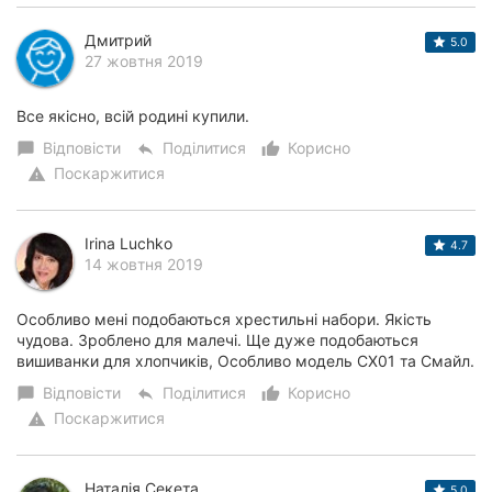
Дмитрий
5.0
27 жовтня 2019
Все якісно, всій родині купили.
Відповісти
Поділитися
Корисно
chat_bubble
reply
thumb_up_alt
Поскаржитися
warning
Irina Luchko
4.7
14 жовтня 2019
Особливо мені подобаються хрестильні набори. Якість
чудова. Зроблено для малечі. Ще дуже подобаються
вишиванки для хлопчиків, Особливо модель СХ01 та Смайл.
Відповісти
Поділитися
Корисно
chat_bubble
reply
thumb_up_alt
Поскаржитися
warning
Наталія Секета
5.0