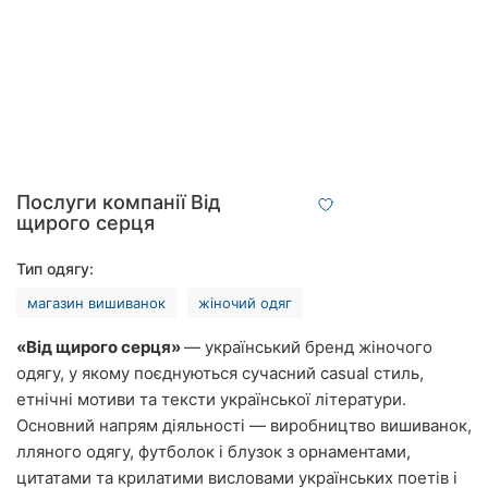
Рівне
Одеса
Кропивницький
Київ
Послуги компанії Від
Харків
щирого серця
Запоріжжя
Тип одягу:
Дніпро
магазин вишиванок
жіночий одяг
«Від щирого серця»
— український бренд жіночого
Львів
одягу, у якому поєднуються сучасний casual стиль,
Кривий
етнічні мотиви та тексти української літератури.
Ріг
Основний напрям діяльності — виробництво вишиванок,
лляного одягу, футболок і блузок з орнаментами,
Миколаїв
цитатами та крилатими висловами українських поетів і