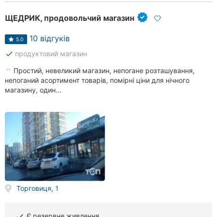
ЩЕДРИК, продовольчий магазин
10 відгуків
5.0
done
продуктовий магазин
Простий, невеликий магазин, непогане розташування,
непоганий асортимент товарів, помірні ціни для нічного
магазину, один...
Торговиця, 1
Є резервне живлення
done