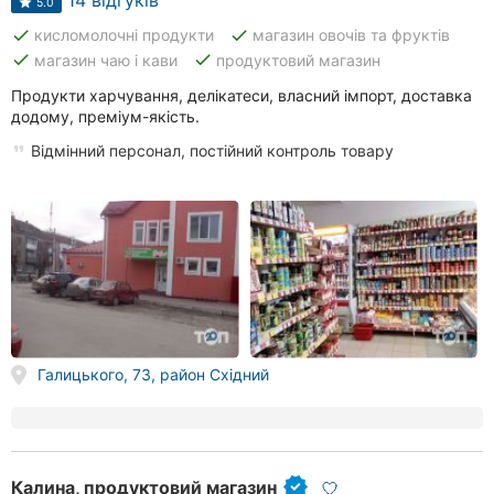
14 відгуків
5.0
done
done
кисломолочні продукти
магазин овочів та фруктів
done
done
магазин чаю і кави
продуктовий магазин
Продукти харчування, делікатеси, власний імпорт, доставка
додому, преміум-якість.
Відмінний персонал, постійний контроль товару
Галицького, 73, район Східний
Калина, продуктовий магазин