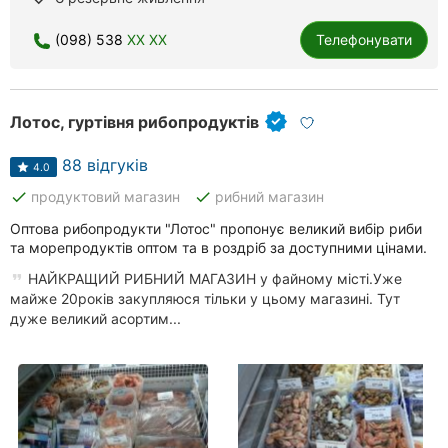
(098) 538
XX XX
Телефонувати
Лотос, гуртівня рибопродуктів
88 відгуків
4.0
done
done
продуктовий магазин
рибний магазин
Оптова рибопродукти "Лотос" пропонує великий вибір риби
та морепродуктів оптом та в роздріб за доступними цінами.
НАЙКРАЩИЙ РИБНИЙ МАГАЗИН у файному місті.Уже
майже 20років закупляюся тільки у цьому магазині. Тут
дуже великий асортим...