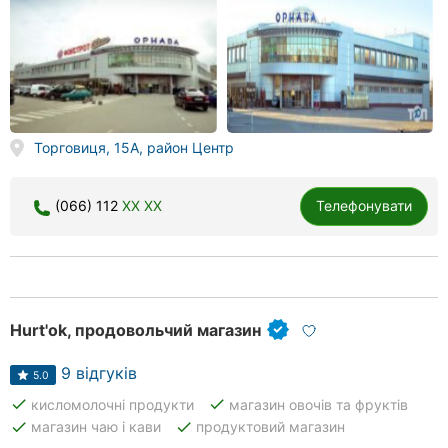
Торговиця, 15А, район Центр
(066) 112
XX XX
Телефонувати
Hurt'ok, продовольчий магазин
9 відгуків
5.0
done
done
кисломолочні продукти
магазин овочів та фруктів
done
done
магазин чаю і кави
продуктовий магазин