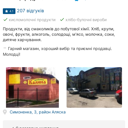
207 відгуків
4.1
done
done
кисломолочні продукти
хлібо-булочні вироби
Продукти, від смаколиків до побутової хімії. Хліб, крупи,
овочі, фрукти, алкоголь, солодощі, м'ясо, молочка, соки,
дитяче харчування.
Гарний магазин, хороший вибір та приємні продавці.
Молодці!
Симоненка, 3, район Аляска