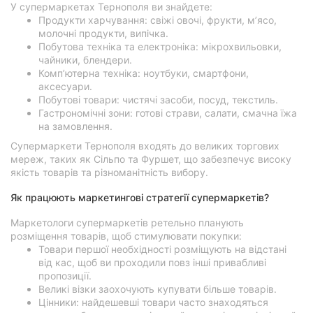
У супермаркетах Тернополя ви знайдете:
Продукти харчування: свіжі овочі, фрукти, м’ясо,
молочні продукти, випічка.
Побутова техніка та електроніка: мікрохвильовки,
чайники, блендери.
Комп’ютерна техніка: ноутбуки, смартфони,
аксесуари.
Побутові товари: чистячі засоби, посуд, текстиль.
Гастрономічні зони: готові страви, салати, смачна їжа
на замовлення.
Супермаркети Тернополя входять до великих торгових
мереж, таких як Сільпо та Фуршет, що забезпечує високу
якість товарів та різноманітність вибору.
Як працюють маркетингові стратегії супермаркетів?
Маркетологи супермаркетів ретельно планують
розміщення товарів, щоб стимулювати покупки:
Товари першої необхідності розміщують на відстані
від кас, щоб ви проходили повз інші привабливі
пропозиції.
Великі візки заохочують купувати більше товарів.
Цінники: найдешевші товари часто знаходяться