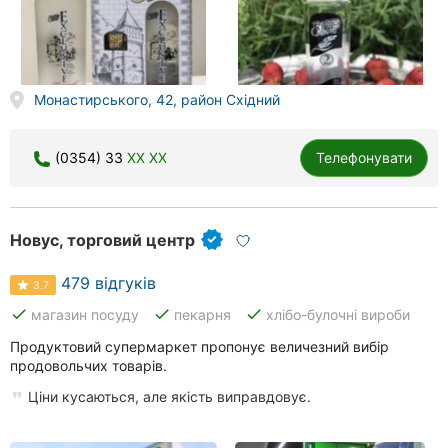
Монастирського, 42, район Східний
(0354) 33
XX XX
Телефонувати
Новус, торговий центр
479 відгуків
3.7
done
done
done
магазин посуду
пекарня
хлібо-булочні вироби
Продуктовий супермаркет пропонує величезний вибір
продовольчих товарів.
Ціни кусаються, але якість виправдовує.