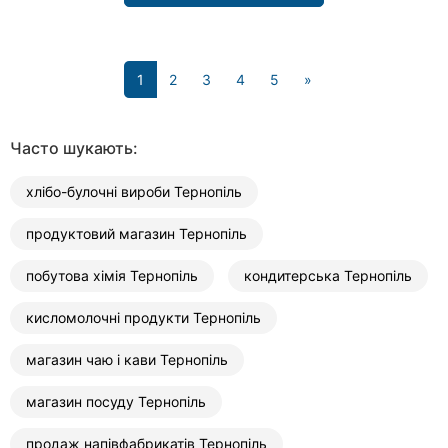
(current)
1
2
3
4
5
»
Часто шукають:
хлібо-булочні вироби Тернопіль
продуктовий магазин Тернопіль
побутова хімія Тернопіль
кондитерська Тернопіль
кисломолочні продукти Тернопіль
магазин чаю і кави Тернопіль
магазин посуду Тернопіль
продаж напівфабрикатів Тернопіль