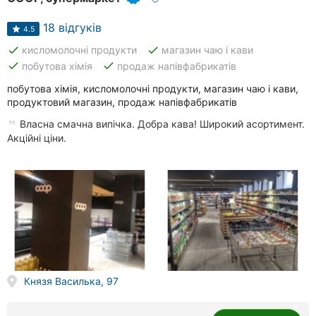
18 відгуків
4.5
done
done
кисломолочні продукти
магазин чаю і кави
done
done
побутова хімія
продаж напівфабрикатів
побутова хімія, кисломолочні продукти, магазин чаю і кави,
продуктовий магазин, продаж напівфабрикатів
Власна смачна випічка. Добра кава! Широкий асортимент.
Акційні ціни.
Князя Василька, 97