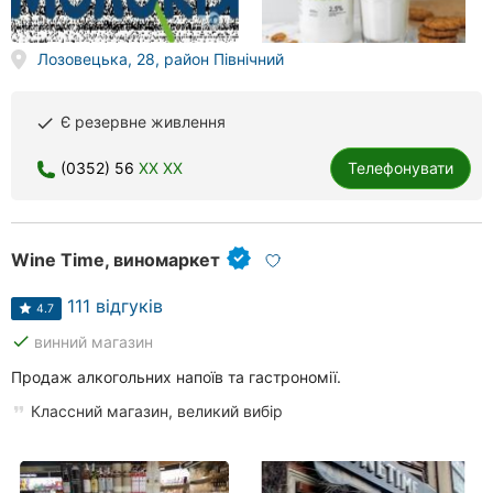
Херсон
Лозовецька, 28, район Північний
Полтава
Чернігів
Є резервне живлення
done
Черкаси
(0352) 56
XX XX
Телефонувати
Чернівці
Wine Time, виномаркет
Суми
111 відгуків
Івано-
4.7
Франківськ
done
винний магазин
Луцьк
Продаж алкогольних напоїв та гастрономії.
Классний магазин, великий вибір
Ужгород