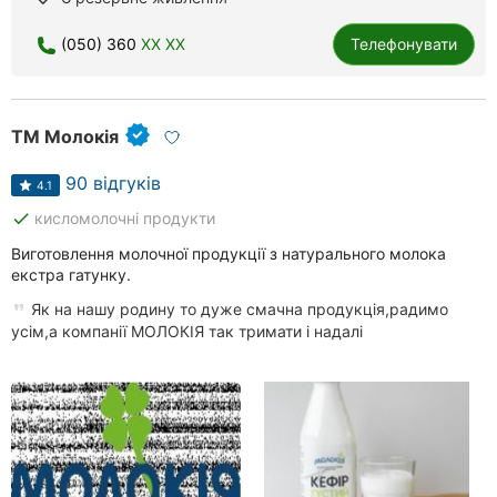
Рівне
(050) 360
XX XX
Телефонувати
Одеса
Кропивницький
ТМ Молокія
Київ
90 відгуків
4.1
Харків
done
кисломолочні продукти
Виготовлення молочної продукції з натурального молока
Запоріжжя
екстра гатунку.
Дніпро
Як на нашу родину то дуже смачна продукція,радимо
усім,а компанії МОЛОКІЯ так тримати і надалі
Львів
Кривий
Ріг
Миколаїв