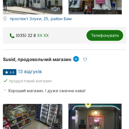
проспект Злуки, 25, район Бам
(035) 22 8
XX XX
Телефонувати
Susid, продовольчий магазин
13 відгуків
4.6
done
продуктовий магазин
Хороший магазин. І дуже смачна кава!