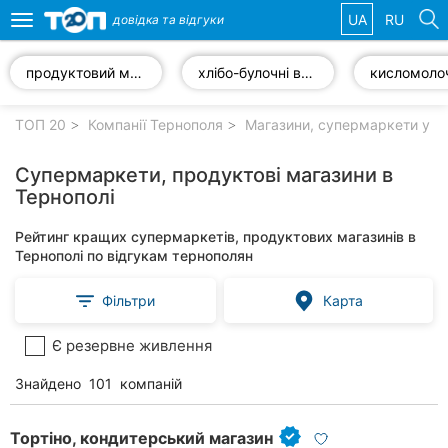
UA
RU
довідка та
відгуки
Toggle
navigation
продуктовий магазин
хлібо-булочні вироби
Обрані
компанії
ТОП 20
Компанії Тернополя
Магазини, супермаркети у Т
Супермаркети, продуктові магазини в
Тернополі
Популярні
Рейтинг кращих супермаркетів, продуктових магазинів в
рубрики:
Тернополі по відгукам тернополян
Автошколи
Фільтри
Карта
Приватні
Є резервне живлення
клініки
Знайдено
101
компаній
Стоматології
Ветеринарні
Тортіно, кондитерський магазин