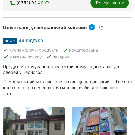
(0352) 02
XX XX
Телефонувати
Universam, універсальний магазин
44 відгука
4.2
done
done
кисломолочні продукти
кондитерська
done
done
магазин посуду
пекарня
Продукти харчування, товари для дому та доставка до
дверей у Тернополі.
Нормальний магазин, але підхід іще радянський... Я не про
інтер'єр, а про персонал. Є і молоді особи, але більшість
літн...