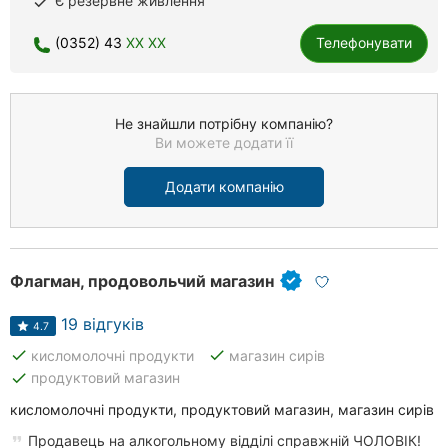
Є резервне живлення
done
(0352) 43
XX XX
Телефонувати
Не знайшли потрібну компанію?
Ви можете додати її
Додати компанію
Флагман, продовольчий магазин
19 відгуків
4.7
done
done
кисломолочні продукти
магазин сирів
done
продуктовий магазин
кисломолочні продукти, продуктовий магазин, магазин сирів
Продавець на алкогольному відділі справжній ЧОЛОВІК!