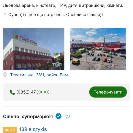
Льодова арена, кінотеатр, ТИР, дитячі атракціони, кімнати.
Супер)) є все що потрібно... Особливо сільпо))
Текстильна, 28Ч, район Бам
(0352) 47
XX XX
Телефонувати
Сільпо, супермаркет
439 відгуків
3.9