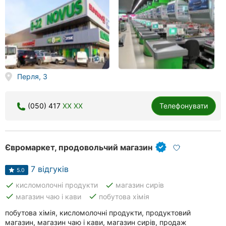
Перля, 3
(050) 417
XX XX
Телефонувати
Євромаркет, продовольчий магазин
7 відгуків
5.0
done
done
кисломолочні продукти
магазин сирів
done
done
магазин чаю і кави
побутова хімія
побутова хімія, кисломолочні продукти, продуктовий
магазин, магазин чаю і кави, магазин сирів, продаж