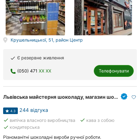
Крушельницької, 51, район Центр
Є резервне живлення
done
(050) 471
XX XX
Телефонувати
Львівська майстерня шоколаду, магазин шоколаду
244 відгука
4.3
done
done
випічка власного виробництва
кава з собою
done
кондитерська
Різноманітні шоколадні вироби ручної роботи.