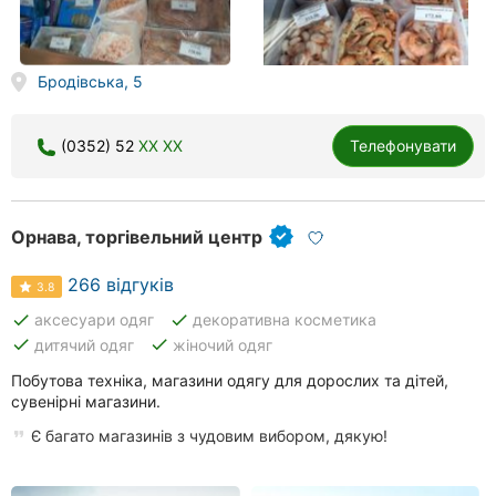
Бродівська, 5
(0352) 52
XX XX
Телефонувати
Орнава, торгівельний центр
266 відгуків
3.8
done
done
аксесуари одяг
декоративна косметика
done
done
дитячий одяг
жіночий одяг
Побутова техніка, магазини одягу для дорослих та дітей,
сувенірні магазини.
Є багато магазинів з чудовим вибором, дякую!