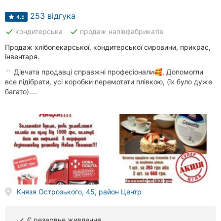
клініки
253 відгука
4.5
Ресторани
done
done
кондитерська
продаж напівфабрикатів
Всі
Продаж хлібопекарської, кондитерської сировини, прикрас,
рубрики
інвентаря.
Дівчата продавці справжні професіонали🥰, Допомогли
все підібрати, усі коробки перемотати плівкою, (їх було дуже
багато)....
Всі
міста:
Тернопіль
Вінниця
Житомир
Князя Острозького, 45, район Центр
Хмельницький
Є резервне живлення
done