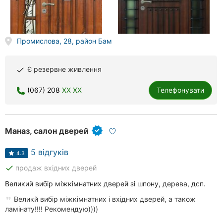
Херсон
Полтава
Промислова, 28, район Бам
Чернігів
Є резервне живлення
done
Черкаси
(067) 208
XX XX
Телефонувати
Чернівці
Суми
Маназ, салон дверей
Івано-
Франківськ
5 відгуків
4.3
done
продаж вхідних дверей
Луцьк
Великий вибір міжкімнатних дверей зі шпону, дерева, дсп.
Ужгород
Великй вибір міжкімнатних і вхідних дверей, а також
ламінату!!!! Рекомендую))))
Карпати