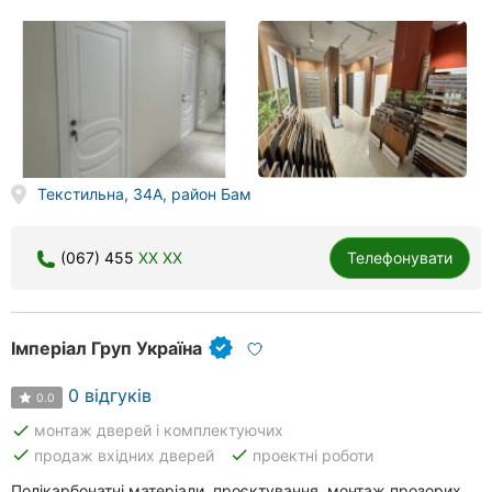
Текстильна, 34А, район Бам
(067) 455
XX XX
Телефонувати
Імперіал Груп Україна
0 відгуків
0.0
done
монтаж дверей і комплектуючих
done
done
продаж вхідних дверей
проектні роботи
Полікарбонатні матеріали, проєктування, монтаж прозорих