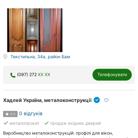
Текстильна, 34а, район Бам
(097) 272
XX XX
Телефонувати
Хадлей Україна, металоконструкції
0 відгуків
0.0
done
done
металопрокат
продаж вхідних дверей
Виробництво металоконструкцій: профілі для вікон,