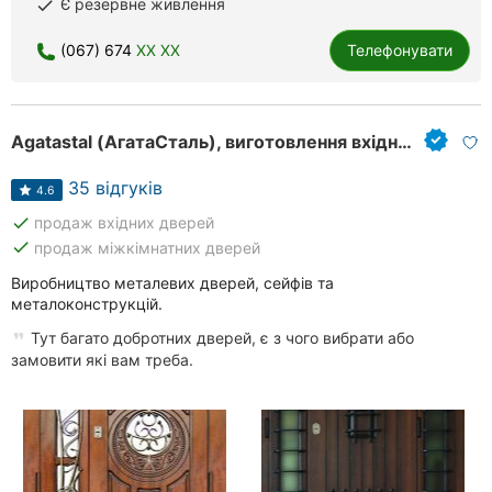
Є резервне живлення
done
Рівне
(067) 674
XX XX
Телефонувати
Одеса
Кропивницький
Agatastal (АгатаСталь), виготовлення вхідних дверей та металоконструкцій
Київ
35 відгуків
4.6
Харків
done
продаж вхідних дверей
done
продаж міжкімнатних дверей
Запоріжжя
Виробництво металевих дверей, сейфів та
металоконструкцій.
Дніпро
Тут багато добротних дверей, є з чого вибрати або
Львів
замовити які вам треба.
Кривий
Ріг
Миколаїв