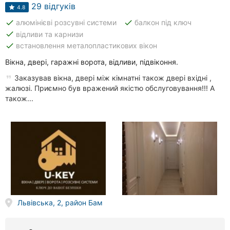
клініки
29 відгуків
4.8
done
done
алюмінієві розсувні системи
балкон під ключ
Ресторани
done
відливи та карнизи
done
встановлення металопластикових вікон
Всі
рубрики
Вікна, двері, гаражні ворота, відливи, підвіконня.
Заказував вікна, двері між кімнатні також двері вхідні ,
жалюзі. Приємно був вражений якістю обслуговування!!! А
також...
Всі
міста:
Тернопіль
Вінниця
Житомир
Львівська, 2, район Бам
Хмельницький