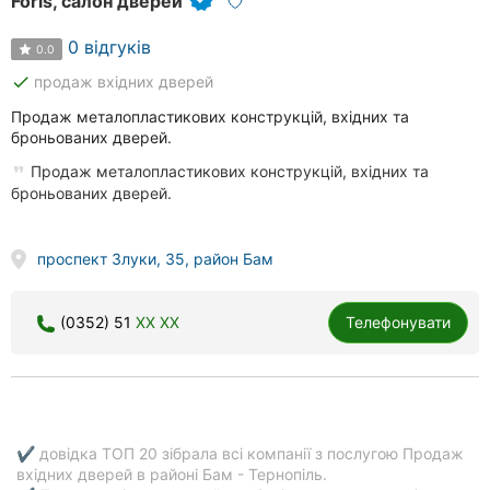
Foris, салон дверей
0 відгуків
0.0
done
продаж вхідних дверей
Продаж металопластикових конструкцій, вхідних та
броньованих дверей.
Продаж металопластикових конструкцій, вхідних та
броньованих дверей.
проспект Злуки, 35, район Бам
(0352) 51
XX XX
Телефонувати
✔ довідка ТОП 20 зібрала всі компанії з послугою Продаж
вхідних дверей в районі Бам - Тернопіль.