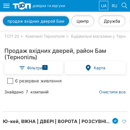
UA
RU
довідка та
відгуки
Toggle
navigation
продаж вхідних дверей Бам
Центр
Дружба
Обрані
компанії
ТОП 20
Компанії Тернополя
Будівельні магазини у Терноп
Продаж вхідних дверей, район Бам
(Тернопіль)
Популярні
Фільтри
Карта
7
рубрики:
Є резервне живлення
Автошколи
Знайдено
7
компаній
Очистити все
Приватні
клініки
Стоматології
Ю-кей, ВІКНА | ДВЕРІ | ВОРОТА | РОЗСУВНІ СИСТЕМИ
Ветеринарні