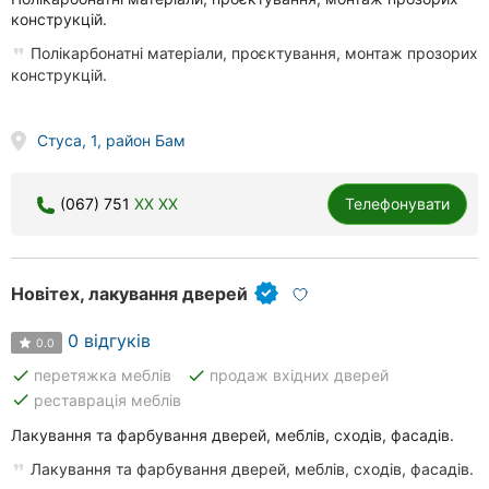
конструкцій.
Полікарбонатні матеріали, проєктування, монтаж прозорих
конструкцій.
Стуса, 1, район Бам
(067) 751
XX XX
Телефонувати
Новітех, лакування дверей
0 відгуків
0.0
done
done
перетяжка меблів
продаж вхідних дверей
done
реставрація меблів
Лакування та фарбування дверей, меблів, сходів, фасадів.
Лакування та фарбування дверей, меблів, сходів, фасадів.