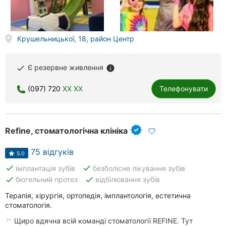
Крушельницької, 18, район Центр
Є резервне живлення
done
info
(097) 720
XX XX
Телефонувати
Refine, стоматологічна клініка
75 відгуків
5.0
done
done
імплантація зубів
безболісне лікування зубів
done
done
бюгельний протез
відбілювання зубів
Терапія, хірургія, ортопедія, імплантологія, естетична
стоматологія.
Щиро вдячна всій команді стоматології REFINE. Тут