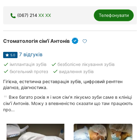
(067) 214
XX XX
Телефонувати
Стоматологія сім'ї Антонів
7 відгуків
5.0
done
done
імплантація зубів
безболісне лікування зубів
done
done
бюгельний протез
видалення зубів
Гігієна, естетична реставрація зубів, цифровий рентген
діагноз, діагностика.
Вже багато років я і моя сім'я лікуємо зуби саме в клініці
сім'ї Антонів. Можу з впевненістю сказати що там працюють
про...