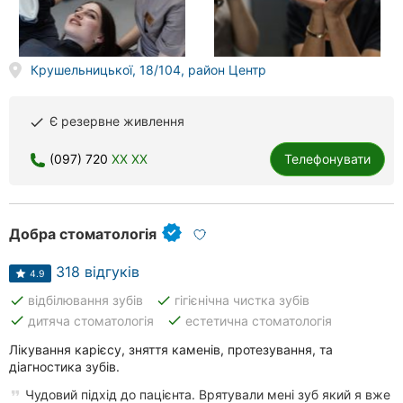
Крушельницької, 18/104, район Центр
Є резервне живлення
done
(097) 720
XX XX
Телефонувати
Добра стоматологія
318 відгуків
4.9
done
done
відбілювання зубів
гігієнічна чистка зубів
done
done
дитяча стоматологія
естетична стоматологія
Лікування карієсу, зняття каменів, протезування, та
діагностика зубів.
Чудовий підхід до пацієнта. Врятували мені зуб який я вже