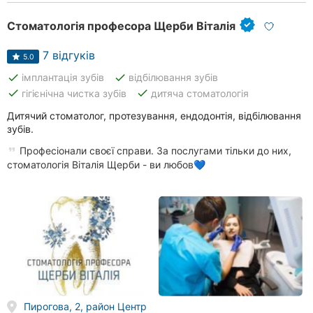
Стоматологія професора Щерби Віталія
7 відгуків
5.0
done
done
імплантація зубів
відбілювання зубів
done
done
гігієнічна чистка зубів
дитяча стоматологія
Дитячий стоматолог, протезування, ендодонтія, відбілювання
зубів.
Професіонали своєї справи. За послугами тільки до них,
стоматологія Віталія Щерби - ви любов💙
Пирогова, 2, район Центр