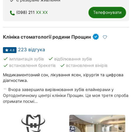
done
Рівне
(098) 211
XX XX
Телефонувати
Одеса
Кропивницький
Клініка стоматології родини Прощин
Київ
223 відгука
4.8
Харків
done
done
імплантація зубів
відбілювання зубів
done
done
встановлення брекетів
встановлення вінірів
Запоріжжя
Медикаментозний сон, лікування ясен, хірургія та цифрова
діагностика.
Дніпро
Вчора завершила вирівнювання зубів елайнерами у
Львів
Ортодонтичному центрі клініки Прощин. Це моя третя спроба
отримати посмі...
Кривий
Ріг
Миколаїв