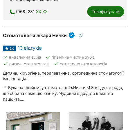
(068) 231
XX XX
Телефонувати
Стоматологія лікаря Нички
13 відгуків
5.0
done
done
видалення зубів
гігієнічна чистка зубів
done
done
дитяча стоматологія
естетична стоматологія
Дитяча, хірургічна, терапевтична, ортопедична стоматології,
імплантація..
Була на прийомі у стоматології «Нички М.З.» і дуже рада,
що обрала саме цю клініку. Чудовий підхід до кожного
пацієнта,...