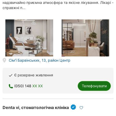
надзвичайно приємна атмосфера та якісне лікування. Лікарі -
справжні п...
Сім'ї Барвінських, 13, район Центр
Є резервне живлення
done
(050) 148
XX XX
Телефонувати
Denta vi, стоматологічна клініка