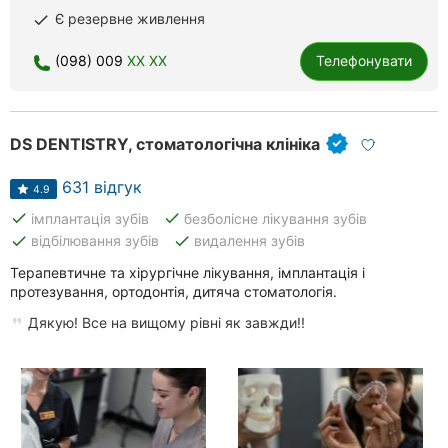
Є резервне живлення
done
(098) 009
XX XX
Телефонувати
DS DENTISTRY, стоматологічна клініка
631 відгук
4.9
done
done
імплантація зубів
безболісне лікування зубів
done
done
відбілювання зубів
видалення зубів
Терапевтичне та хірургічне лікування, імплантація і
протезування, ортодонтія, дитяча стоматологія.
Дякую! Все на вищому рівні як завжди!!