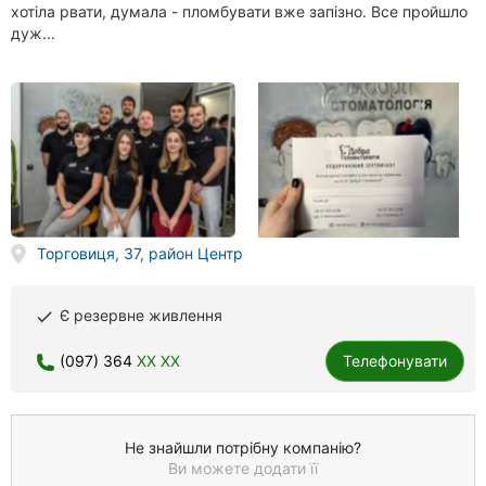
хотіла рвати, думала - пломбувати вже запізно. Все пройшло
дуж...
Торговиця, 37, район Центр
Є резервне живлення
done
(097) 364
XX XX
Телефонувати
Не знайшли потрібну компанію?
Ви можете додати її