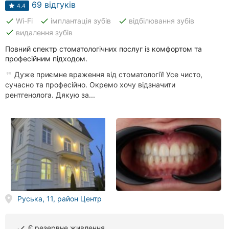
69 відгуків
4.4
done
done
done
Wi-Fi
імплантація зубів
відбілювання зубів
done
видалення зубів
Повний спектр стоматологічних послуг із комфортом та
професійним підходом.
Дуже приємне враження від стоматології! Усе чисто,
сучасно та професійно. Окремо хочу відзначити
рентгенолога. Дякую за...
Руська, 11, район Центр
Є резервне живлення
done