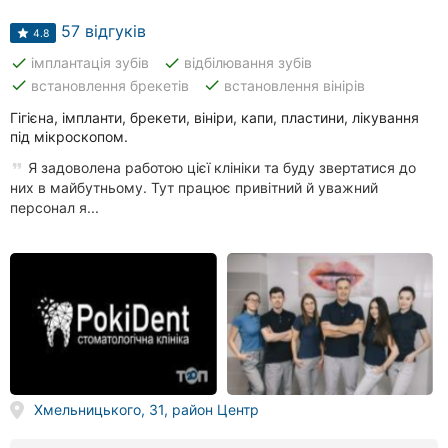
57 відгуків
4.8
done
done
імплантація зубів
відбілювання зубів
done
done
встановлення брекетів
встановлення вінірів
Гігієна, імпланти, брекети, вініри, капи, пластини, лікування
під мікроскопом.
Я задоволена работою цієї клініки та буду звертатися до
них в майбутньому. Тут працює привітний й уважний
персонал я...
Хмельницького, 31, район Центр