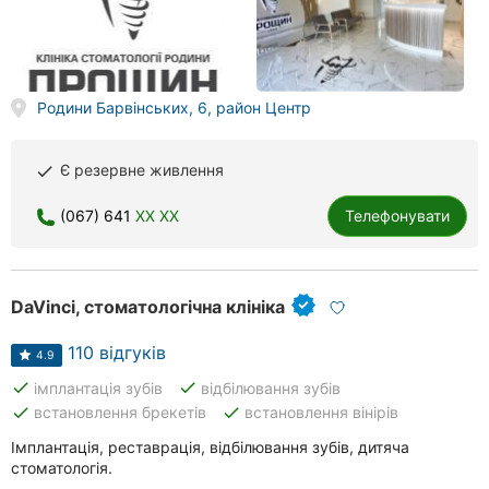
Херсон
Полтава
Родини Барвінських, 6, район Центр
Чернігів
Черкаси
Є резервне живлення
done
Чернівці
(067) 641
XX XX
Телефонувати
Суми
Івано-
DaVinci, стоматологічна клініка
Франківськ
110 відгуків
4.9
Луцьк
done
done
імплантація зубів
відбілювання зубів
done
done
встановлення брекетів
встановлення вінірів
Ужгород
Імплантація, реставрація, відбілювання зубів, дитяча
Карпати
стоматологія.