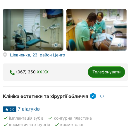
Шевченка, 23, район Центр
(067) 350
XX XX
Телефонувати
Клініка естетики та хірургії обличчя
7 відгуків
5.0
done
done
імплантація зубів
контурна пластика
done
done
косметична хірургія
косметолог