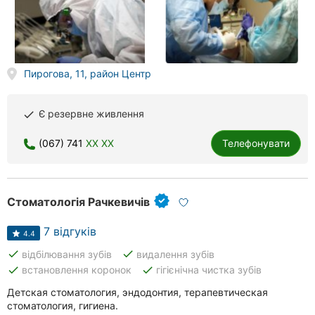
Пирогова, 11, район Центр
Є резервне живлення
done
(067) 741
XX XX
Телефонувати
Стоматологія Рачкевичів
7 відгуків
4.4
done
done
відбілювання зубів
видалення зубів
done
done
встановлення коронок
гігієнічна чистка зубів
Детская стоматология, эндодонтия, терапевтическая
стоматология, гигиена.