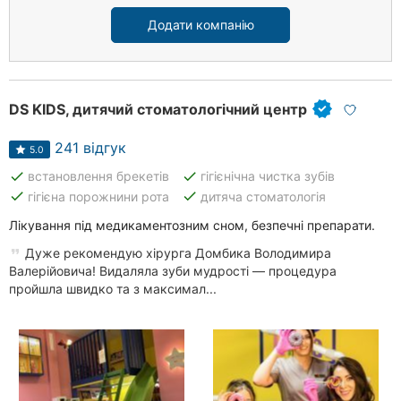
Додати компанію
DS KIDS, дитячий стоматологічний центр
241 відгук
5.0
done
done
встановлення брекетів
гігієнічна чистка зубів
done
done
гігієна порожнини рота
дитяча стоматологія
Лікування під медикаментозним сном, безпечні препарати.
Дуже рекомендую хірурга Домбика Володимира
Валерійовича! Видаляла зуби мудрості — процедура
пройшла швидко та з максимал...