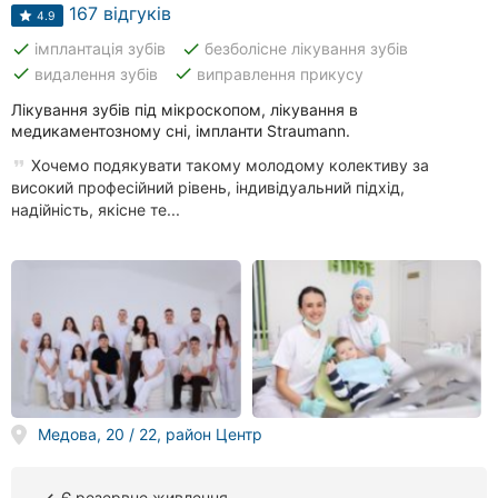
клініки
167 відгуків
4.9
done
done
імплантація зубів
безболісне лікування зубів
Ресторани
done
done
видалення зубів
виправлення прикусу
Всі
Лікування зубів під мікроскопом, лікування в
рубрики
медикаментозному сні, імпланти Straumann.
Хочемо подякувати такому молодому колективу за
високий професійний рівень, індивідуальний підхід,
надійність, якісне те...
Всі
міста:
Тернопіль
Вінниця
Житомир
Медова, 20 / 22, район Центр
Хмельницький
Є резервне живлення