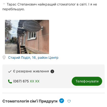
Тарас Степанович найкращий стоматолог в світі. І я не
перебільшую.
Старий Поділ, 16, район Центр
Є резервне живлення
done
info
(067) 675
XX XX
Телефонувати
Стоматологія сім’ї Придруги