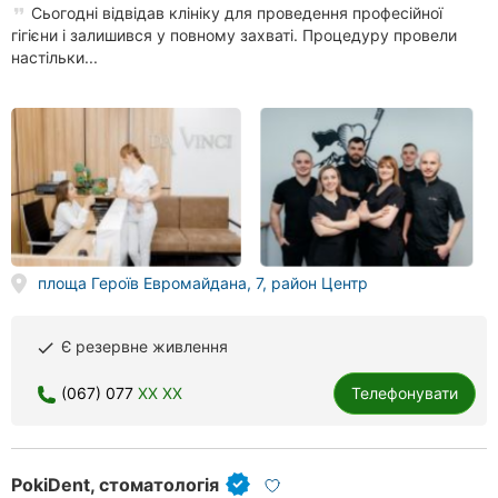
Сьогодні відвідав клініку для проведення професійної
гігієни і залишився у повному захваті. Процедуру провели
настільки...
площа Героїв Евромайдана, 7, район Центр
Є резервне живлення
done
(067) 077
XX XX
Телефонувати
PokiDent, стоматологія