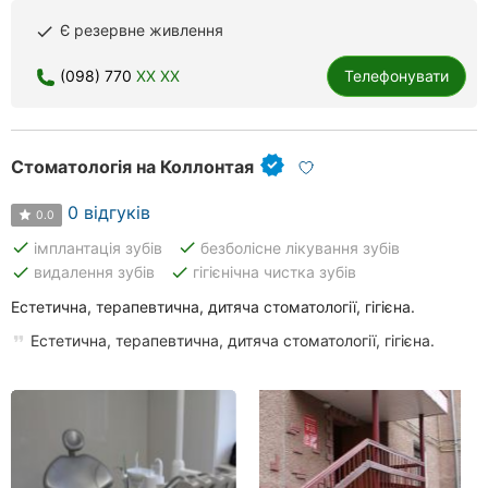
Є резервне живлення
done
(098) 770
XX XX
Телефонувати
Стоматологія на Коллонтая
0 відгуків
0.0
done
done
імплантація зубів
безболісне лікування зубів
done
done
видалення зубів
гігієнічна чистка зубів
Естетична, терапевтична, дитяча стоматології, гігієна.
Естетична, терапевтична, дитяча стоматології, гігієна.