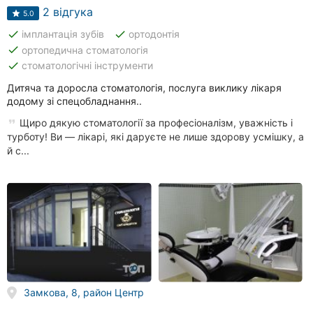
2 відгука
5.0
done
done
імплантація зубів
ортодонтія
done
ортопедична стоматологія
done
стоматологічні інструменти
Дитяча та доросла стоматологія, послуга виклику лікаря
додому зі спецобладнання..
Щиро дякую стоматології за професіоналізм, уважність і
турботу! Ви — лікарі, які даруєте не лише здорову усмішку, а
й с...
Замкова, 8, район Центр