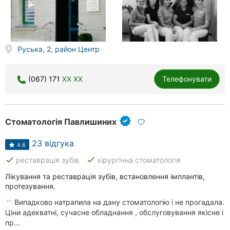
Руська, 2, район Центр
(067) 171
XX XX
Телефонувати
Стоматологія Павлишиних
23 відгука
4.6
done
done
реставрація зубів
хірургічна стоматологія
Лікування та реставрація зубів, встановлення імплантів,
протезування.
Випадково натрапила на дану стоматологію і не прогадала.
Ціни адекватні, сучасне обладнання , обслуговування якісне і
пр...