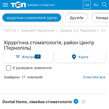
UA
RU
довідка та
відгуки
Toggle
navigation
хірургічна стоматологія Центр
Дружба
Канада
Обрані
компанії
ТОП 20
Компанії Тернополя
Здоров`я у Тернополі
Стом
Хірургічна стоматологія, район Центр
(Тернопіль)
Популярні
Фільтри
Карта
17
рубрики:
Є резервне живлення
Автошколи
Знайдено
17
компаній
Очистити все
Приватні
клініки
Стоматології
Dental Home, сімейна стоматологія
Ветеринарні